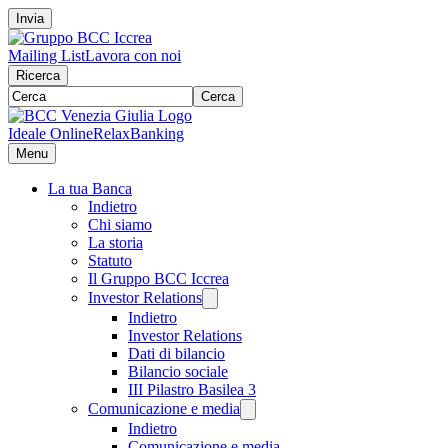
Invia
Mailing List
Lavora con noi
Ricerca
Cerca
Ideale Online
RelaxBanking
Menu
La tua Banca
Indietro
Chi siamo
La storia
Statuto
Il Gruppo BCC Iccrea
Investor Relations
Indietro
Investor Relations
Dati di bilancio
Bilancio sociale
III Pilastro Basilea 3
Comunicazione e media
Indietro
Comunicazione e media