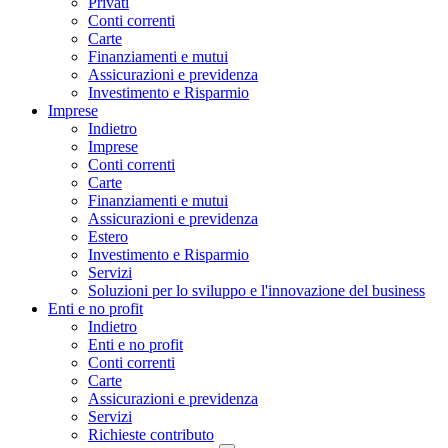
Privati
Conti correnti
Carte
Finanziamenti e mutui
Assicurazioni e previdenza
Investimento e Risparmio
Imprese
Indietro
Imprese
Conti correnti
Carte
Finanziamenti e mutui
Assicurazioni e previdenza
Estero
Investimento e Risparmio
Servizi
Soluzioni per lo sviluppo e l'innovazione del business
Enti e no profit
Indietro
Enti e no profit
Conti correnti
Carte
Assicurazioni e previdenza
Servizi
Richieste contributo