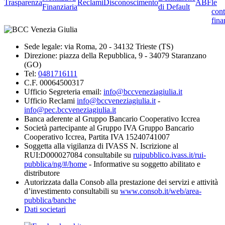
Trasparenza
Reclami
Disconoscimento
ABF
le
Finanziaria
di Default
cont
fina
Sede legale: via Roma, 20 - 34132 Trieste (TS)
Direzione: piazza della Repubblica, 9 - 34079 Staranzano
(GO)
Tel:
0481716111
C.F. 00064500317
Ufficio Segreteria email:
info@bccveneziagiulia.it
Ufficio Reclami
info@bccveneziagiulia.it
-
info@pec.bccveneziagiulia.it
Banca aderente al Gruppo Bancario Cooperativo Iccrea
Società partecipante al Gruppo IVA Gruppo Bancario
Cooperativo Iccrea, Partita IVA 15240741007
Soggetta alla vigilanza di IVASS N. Iscrizione al
RUI:D000027084 consultabile su
ruipubblico.ivass.it/rui-
pubblica/ng/#/home
- Informative su soggetto abilitato e
distributore
Autorizzata dalla Consob alla prestazione dei servizi e attività
d’investimento consultabili su
www.consob.it/web/area-
pubblica/banche
Dati societari