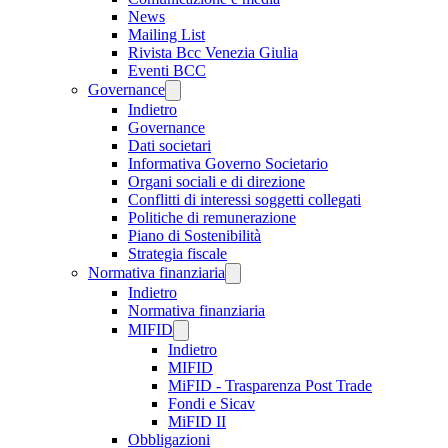
News
Mailing List
Rivista Bcc Venezia Giulia
Eventi BCC
Governance
Indietro
Governance
Dati societari
Informativa Governo Societario
Organi sociali e di direzione
Conflitti di interessi soggetti collegati
Politiche di remunerazione
Piano di Sostenibilità
Strategia fiscale
Normativa finanziaria
Indietro
Normativa finanziaria
MIFID
Indietro
MIFID
MiFID - Trasparenza Post Trade
Fondi e Sicav
MiFID II
Obbligazioni