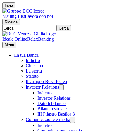
Invia
Mailing List
Lavora con noi
Ricerca
Cerca
Ideale Online
RelaxBanking
Menu
La tua Banca
Indietro
Chi siamo
La storia
Statuto
Il Gruppo BCC Iccrea
Investor Relations
Indietro
Investor Relations
Dati di bilancio
Bilancio sociale
III Pilastro Basilea 3
Comunicazione e media
Indietro
Comunicazione e media