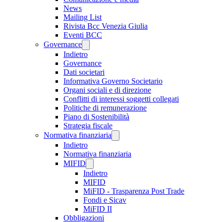
News
Mailing List
Rivista Bcc Venezia Giulia
Eventi BCC
Governance
Indietro
Governance
Dati societari
Informativa Governo Societario
Organi sociali e di direzione
Conflitti di interessi soggetti collegati
Politiche di remunerazione
Piano di Sostenibilità
Strategia fiscale
Normativa finanziaria
Indietro
Normativa finanziaria
MIFID
Indietro
MIFID
MiFID - Trasparenza Post Trade
Fondi e Sicav
MiFID II
Obbligazioni