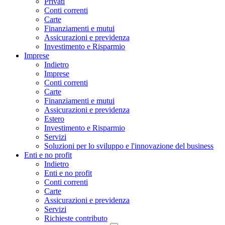
Privati
Conti correnti
Carte
Finanziamenti e mutui
Assicurazioni e previdenza
Investimento e Risparmio
Imprese
Indietro
Imprese
Conti correnti
Carte
Finanziamenti e mutui
Assicurazioni e previdenza
Estero
Investimento e Risparmio
Servizi
Soluzioni per lo sviluppo e l'innovazione del business
Enti e no profit
Indietro
Enti e no profit
Conti correnti
Carte
Assicurazioni e previdenza
Servizi
Richieste contributo