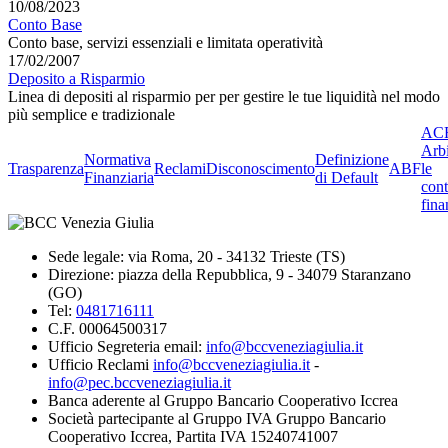
10/08/2023
Conto Base
Conto base, servizi essenziali e limitata operatività
17/02/2007
Deposito a Risparmio
Linea di depositi al risparmio per per gestire le tue liquidità nel modo
più semplice e tradizionale
ACF
Arbi
Normativa
Definizione
Trasparenza
Reclami
Disconoscimento
ABF
le
Finanziaria
di Default
cont
fina
Sede legale: via Roma, 20 - 34132 Trieste (TS)
Direzione: piazza della Repubblica, 9 - 34079 Staranzano
(GO)
Tel:
0481716111
C.F. 00064500317
Ufficio Segreteria email:
info@bccveneziagiulia.it
Ufficio Reclami
info@bccveneziagiulia.it
-
info@pec.bccveneziagiulia.it
Banca aderente al Gruppo Bancario Cooperativo Iccrea
Società partecipante al Gruppo IVA Gruppo Bancario
Cooperativo Iccrea, Partita IVA 15240741007