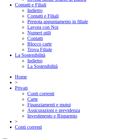
Contatti e Filiali
Indietro
Contatti e Filiali
Prenota appuntamento in filiale
Lavora con Noi
Numeri utili
Contatti
Blocco carte
Trova Filiale
La Sostenibilità
Indietro
La Sostenibilità
Home
>
Privati
Conti correnti
Carte
Finanziamenti e mutui
Assicurazioni e previdenza
Investimento e Risparmio
>
Conti correnti