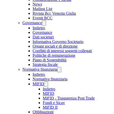
News
Mailing List
Rivista Bcc Venezia Giulia
Eventi BCC
Governance
Indietro
Governance
Dati societari
Informativa Governo Societario
Organi sociali e di direzione
Conflitti di interessi soggetti collegati
Politiche di remunerazione
Piano di Sostenibilità
Strategia fiscale
Normativa finanziaria
Indietro
Normativa finanziaria
MIFID
Indietro
MIFID
MiFID - Trasparenza Post Trade
Fondi e Sicav
MiFID II
Obbligazioni