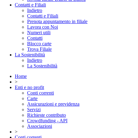
Contatti e Filiali
Indietro
Contatti e Filiali
Prenota appuntamento in filiale
Lavora con Noi
Numeri utili
Contatti
Blocco carte
Trova Filiale
La Sostenibilità
Indietro
La Sostenibilità
Home
>
Enti e no profit
Conti correnti
Carte
Assicurazioni e previdenza
Servizi
Richieste contributo
Crowdfunding - API
Associazioni
>
Conti correnti