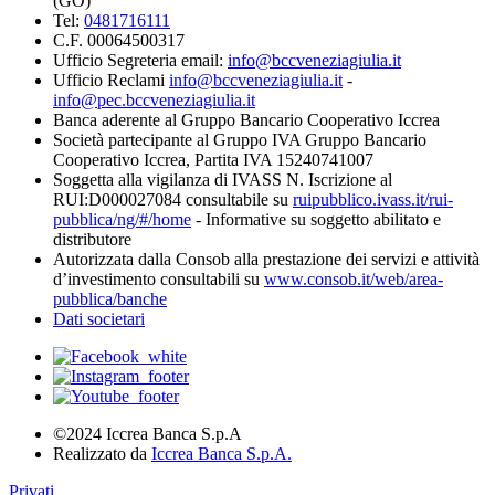
(GO)
Tel:
0481716111
C.F. 00064500317
Ufficio Segreteria email:
info@bccveneziagiulia.it
Ufficio Reclami
info@bccveneziagiulia.it
-
info@pec.bccveneziagiulia.it
Banca aderente al Gruppo Bancario Cooperativo Iccrea
Società partecipante al Gruppo IVA Gruppo Bancario
Cooperativo Iccrea, Partita IVA 15240741007
Soggetta alla vigilanza di IVASS N. Iscrizione al
RUI:D000027084 consultabile su
ruipubblico.ivass.it/rui-
pubblica/ng/#/home
- Informative su soggetto abilitato e
distributore
Autorizzata dalla Consob alla prestazione dei servizi e attività
d’investimento consultabili su
www.consob.it/web/area-
pubblica/banche
Dati societari
©2024 Iccrea Banca S.p.A
Realizzato da
Iccrea Banca S.p.A.
Privati