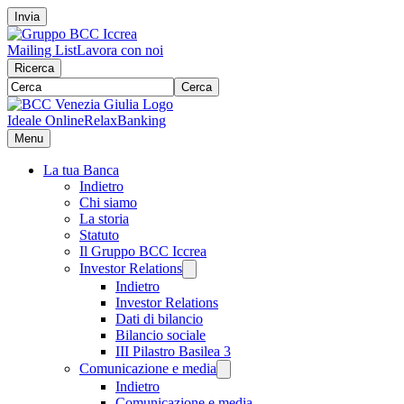
Invia
Mailing List
Lavora con noi
Ricerca
Cerca
Ideale Online
RelaxBanking
Menu
La tua Banca
Indietro
Chi siamo
La storia
Statuto
Il Gruppo BCC Iccrea
Investor Relations
Indietro
Investor Relations
Dati di bilancio
Bilancio sociale
III Pilastro Basilea 3
Comunicazione e media
Indietro
Comunicazione e media