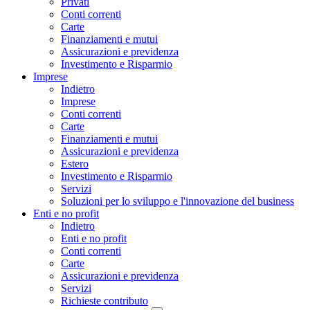
Privati
Conti correnti
Carte
Finanziamenti e mutui
Assicurazioni e previdenza
Investimento e Risparmio
Imprese
Indietro
Imprese
Conti correnti
Carte
Finanziamenti e mutui
Assicurazioni e previdenza
Estero
Investimento e Risparmio
Servizi
Soluzioni per lo sviluppo e l'innovazione del business
Enti e no profit
Indietro
Enti e no profit
Conti correnti
Carte
Assicurazioni e previdenza
Servizi
Richieste contributo