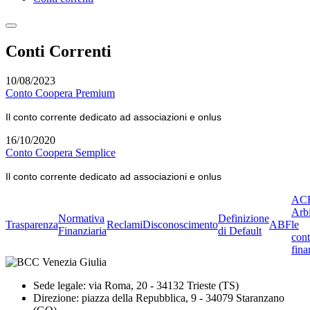
Conti Correnti
10/08/2023
Conto Coopera Premium
Il conto corrente dedicato ad associazioni e onlus
16/10/2020
Conto Coopera Semplice
Il conto corrente dedicato ad associazioni e onlus
ACF
Arbi
Normativa
Definizione
Trasparenza
Reclami
Disconoscimento
ABF
le
Finanziaria
di Default
cont
fina
Sede legale: via Roma, 20 - 34132 Trieste (TS)
Direzione: piazza della Repubblica, 9 - 34079 Staranzano