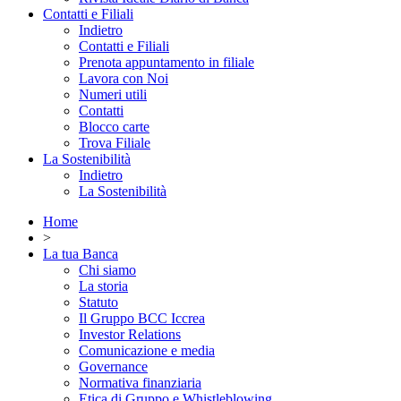
Contatti e Filiali
Indietro
Contatti e Filiali
Prenota appuntamento in filiale
Lavora con Noi
Numeri utili
Contatti
Blocco carte
Trova Filiale
La Sostenibilità
Indietro
La Sostenibilità
Home
>
La tua Banca
Chi siamo
La storia
Statuto
Il Gruppo BCC Iccrea
Investor Relations
Comunicazione e media
Governance
Normativa finanziaria
Etica di Gruppo e Whistleblowing