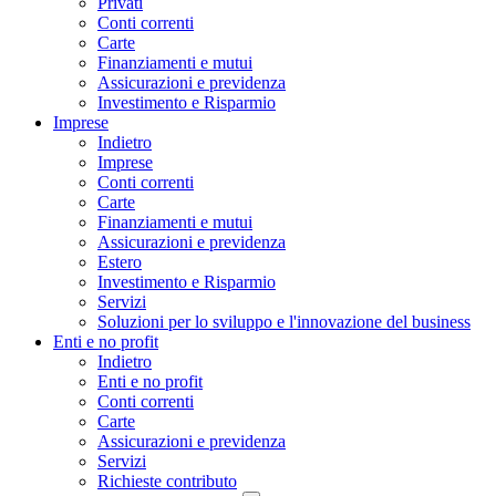
Privati
Conti correnti
Carte
Finanziamenti e mutui
Assicurazioni e previdenza
Investimento e Risparmio
Imprese
Indietro
Imprese
Conti correnti
Carte
Finanziamenti e mutui
Assicurazioni e previdenza
Estero
Investimento e Risparmio
Servizi
Soluzioni per lo sviluppo e l'innovazione del business
Enti e no profit
Indietro
Enti e no profit
Conti correnti
Carte
Assicurazioni e previdenza
Servizi
Richieste contributo