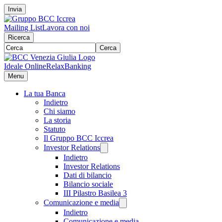
Invia
Mailing List
Lavora con noi
Ricerca
Cerca
Ideale Online
RelaxBanking
Menu
La tua Banca
Indietro
Chi siamo
La storia
Statuto
Il Gruppo BCC Iccrea
Investor Relations
Indietro
Investor Relations
Dati di bilancio
Bilancio sociale
III Pilastro Basilea 3
Comunicazione e media
Indietro
Comunicazione e media