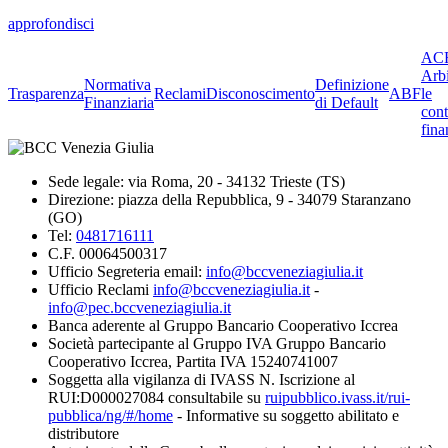
approfondisci
ACF
Arbi
Normativa
Definizione
Trasparenza
Reclami
Disconoscimento
ABF
le
Finanziaria
di Default
cont
fina
Sede legale: via Roma, 20 - 34132 Trieste (TS)
Direzione: piazza della Repubblica, 9 - 34079 Staranzano
(GO)
Tel:
0481716111
C.F. 00064500317
Ufficio Segreteria email:
info@bccveneziagiulia.it
Ufficio Reclami
info@bccveneziagiulia.it
-
info@pec.bccveneziagiulia.it
Banca aderente al Gruppo Bancario Cooperativo Iccrea
Società partecipante al Gruppo IVA Gruppo Bancario
Cooperativo Iccrea, Partita IVA 15240741007
Soggetta alla vigilanza di IVASS N. Iscrizione al
RUI:D000027084 consultabile su
ruipubblico.ivass.it/rui-
pubblica/ng/#/home
- Informative su soggetto abilitato e
distributore