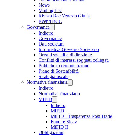
News
Mailing List
Rivista Bcc Venezia Giulia
Eventi BCC
Governance
Indietro
Governance
Dati societari
Informativa Governo Societario
Organi sociali e di direzione
Conflitti di interessi soggetti collegati
Politiche di remunerazione
Piano di Sostenibilità
Strategia fiscale
Normativa finanziaria
Indietro
Normativa finanziaria
MIFID
Indietro
MIFID
MiFID - Trasparenza Post Trade
Fondi e Sicav
MiFID II
Obbligazioni