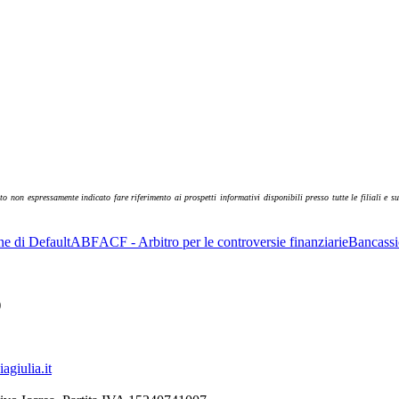
non espressamente indicato fare riferimento ai prospetti informativi disponibili presso tutte le filiali e sul
ne di Default
ABF
ACF - Arbitro per le controversie finanziarie
Bancassi
)
giulia.it