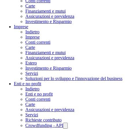
Conti correnti
Carte
Finanziamenti e mutui
Assicurazioni e previdenza
Investimento e Risparmio
Imprese
Indietro
Imprese
Conti correnti
Carte
Finanziamenti e mutui
Assicurazioni e previdenza
Estero
Investimento e Risparmio
Servizi
Soluzioni per lo sviluppo e l'innovazione del business
Enti e no profit
Indietro
Enti e no profit
Conti correnti
Carte
Assicurazioni e previdenza
Servizi
Richieste contributo
Crowdfunding - API