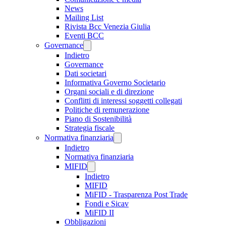
News
Mailing List
Rivista Bcc Venezia Giulia
Eventi BCC
Governance
Indietro
Governance
Dati societari
Informativa Governo Societario
Organi sociali e di direzione
Conflitti di interessi soggetti collegati
Politiche di remunerazione
Piano di Sostenibilità
Strategia fiscale
Normativa finanziaria
Indietro
Normativa finanziaria
MIFID
Indietro
MIFID
MiFID - Trasparenza Post Trade
Fondi e Sicav
MiFID II
Obbligazioni