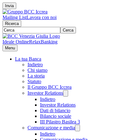
Invia
Mailing List
Lavora con noi
Ricerca
Cerca
Ideale Online
RelaxBanking
Menu
La tua Banca
Indietro
Chi siamo
La storia
Statuto
Il Gruppo BCC Iccrea
Investor Relations
Indietro
Investor Relations
Dati di bilancio
Bilancio sociale
III Pilastro Basilea 3
Comunicazione e media
Indietro
Comunicazione e media