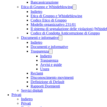
Bancassicurazione
Etica di Gruppo e Whistleblowing
Indietro
Etica di Gruppo e Whistleblowing
Codice Etico di Gruppo
Modello organizzativo 231/01
Il sistema di segnalazione delle violazioni (Whistl
Codice di Condotta Anticorruzione di Gruppo
Documenti e informative
Indietro
Documenti e informative
Trasparenza
Indietro
Trasparenza
Avvisi e guide
Usura
Reclami
Disconoscimento movimenti
Definizione di Default
Rapporti Dormienti
Servizi digitali
Privati
Indietro
Privati