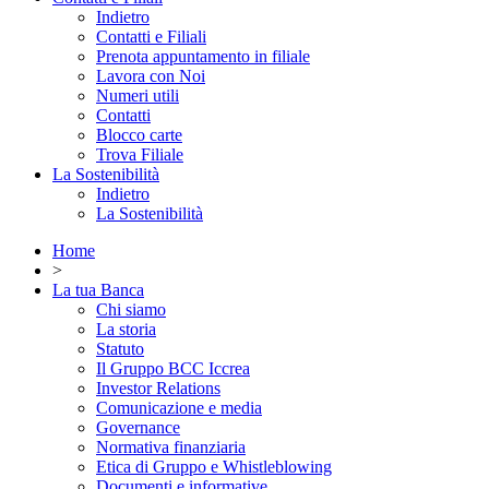
Indietro
Contatti e Filiali
Prenota appuntamento in filiale
Lavora con Noi
Numeri utili
Contatti
Blocco carte
Trova Filiale
La Sostenibilità
Indietro
La Sostenibilità
Home
>
La tua Banca
Chi siamo
La storia
Statuto
Il Gruppo BCC Iccrea
Investor Relations
Comunicazione e media
Governance
Normativa finanziaria
Etica di Gruppo e Whistleblowing
Documenti e informative