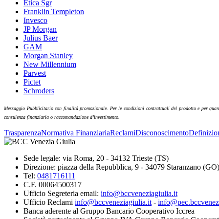
Etica Sgr
Franklin Templeton
Invesco
JP Morgan
Julius Baer
GAM
Morgan Stanley
New Millennium
Parvest
Pictet
Schroders
Messaggio Pubblicitario con finalità promozionale. Per le condizioni contrattuali del prodotto e per quanto 
consulenza finanziaria o raccomandazione d’investimento.
Trasparenza
Normativa Finanziaria
Reclami
Disconoscimento
Definizio
Sede legale: via Roma, 20 - 34132 Trieste (TS)
Direzione: piazza della Repubblica, 9 - 34079 Staranzano (GO
Tel:
0481716111
C.F. 00064500317
Ufficio Segreteria email:
info@bccveneziagiulia.it
Ufficio Reclami
info@bccveneziagiulia.it
-
info@pec.bccvenezia
Banca aderente al Gruppo Bancario Cooperativo Iccrea