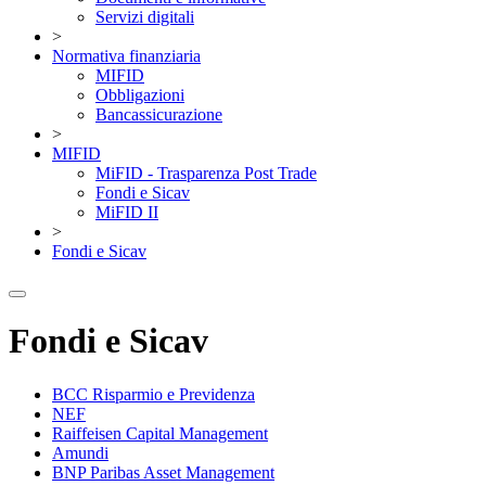
Servizi digitali
>
Normativa finanziaria
MIFID
Obbligazioni
Bancassicurazione
>
MIFID
MiFID - Trasparenza Post Trade
Fondi e Sicav
MiFID II
>
Fondi e Sicav
Fondi e Sicav
BCC Risparmio e Previdenza
NEF
Raiffeisen Capital Management
Amundi
BNP Paribas Asset Management