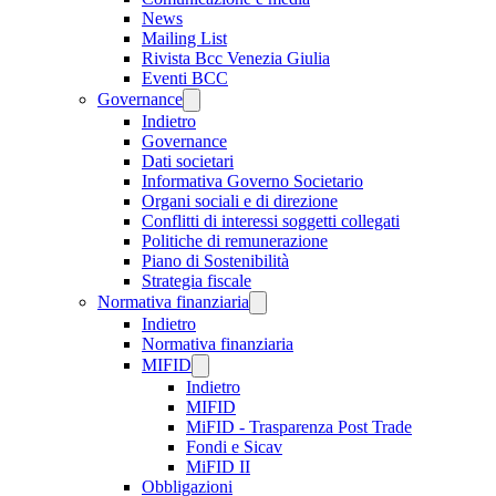
News
Mailing List
Rivista Bcc Venezia Giulia
Eventi BCC
Governance
Indietro
Governance
Dati societari
Informativa Governo Societario
Organi sociali e di direzione
Conflitti di interessi soggetti collegati
Politiche di remunerazione
Piano di Sostenibilità
Strategia fiscale
Normativa finanziaria
Indietro
Normativa finanziaria
MIFID
Indietro
MIFID
MiFID - Trasparenza Post Trade
Fondi e Sicav
MiFID II
Obbligazioni