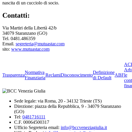
nascita di un cucciolo di socio.
Contatti:
Via Martiri della Libertà 42/b
34079 Staranzano (GO)
Tel. 0481.486359
Email.
segreteria@mutuastar.com
sito:
www.mutuastar.com
ACF
Arbi
Normativa
Definizione
Trasparenza
Reclami
Disconoscimento
ABF
le
Finanziaria
di Default
cont
fina
Sede legale: via Roma, 20 - 34132 Trieste (TS)
Direzione: piazza della Repubblica, 9 - 34079 Staranzano
(GO)
Tel:
0481716111
C.F. 00064500317
Ufficio Segreteria email:
info@bccveneziagiulia.it