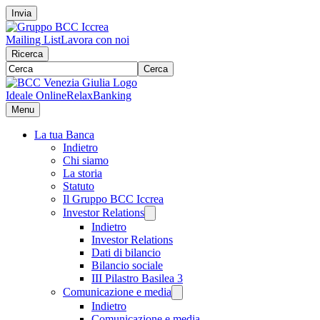
Invia
Mailing List
Lavora con noi
Ricerca
Cerca
Ideale Online
RelaxBanking
Menu
La tua Banca
Indietro
Chi siamo
La storia
Statuto
Il Gruppo BCC Iccrea
Investor Relations
Indietro
Investor Relations
Dati di bilancio
Bilancio sociale
III Pilastro Basilea 3
Comunicazione e media
Indietro
Comunicazione e media