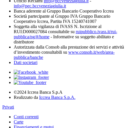
Ufficio Reclami
info@bccveneziagiulia.it
-
info@pec.bccveneziagiulia.it
Banca aderente al Gruppo Bancario Cooperativo Iccrea
Società partecipante al Gruppo IVA Gruppo Bancario
Cooperativo Iccrea, Partita IVA 15240741007
Soggetta alla vigilanza di IVASS N. Iscrizione al
RUI:D000027084 consultabile su
ruipubblico.ivass.it/rui-
pubblica/ng/#/home
- Informative su soggetto abilitato e
distributore
Autorizzata dalla Consob alla prestazione dei servizi e attività
d’investimento consultabili su
www.consob.it/web/area-
pubblica/banche
Dati societari
©2024 Iccrea Banca S.p.A
Realizzato da
Iccrea Banca S.p.A.
Privati
Conti correnti
Carte
Finanziamenti e mutui