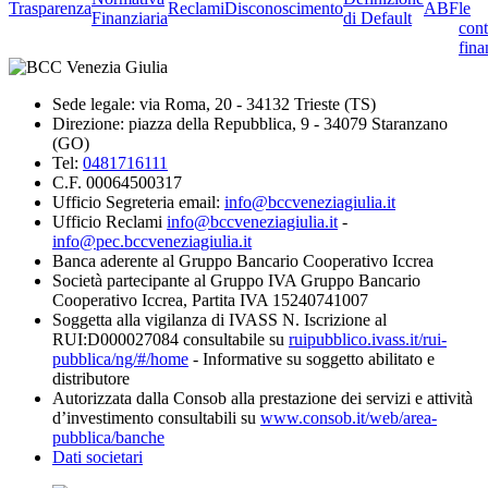
Trasparenza
Reclami
Disconoscimento
ABF
le
Finanziaria
di Default
cont
fina
Sede legale: via Roma, 20 - 34132 Trieste (TS)
Direzione: piazza della Repubblica, 9 - 34079 Staranzano
(GO)
Tel:
0481716111
C.F. 00064500317
Ufficio Segreteria email:
info@bccveneziagiulia.it
Ufficio Reclami
info@bccveneziagiulia.it
-
info@pec.bccveneziagiulia.it
Banca aderente al Gruppo Bancario Cooperativo Iccrea
Società partecipante al Gruppo IVA Gruppo Bancario
Cooperativo Iccrea, Partita IVA 15240741007
Soggetta alla vigilanza di IVASS N. Iscrizione al
RUI:D000027084 consultabile su
ruipubblico.ivass.it/rui-
pubblica/ng/#/home
- Informative su soggetto abilitato e
distributore
Autorizzata dalla Consob alla prestazione dei servizi e attività
d’investimento consultabili su
www.consob.it/web/area-
pubblica/banche
Dati societari