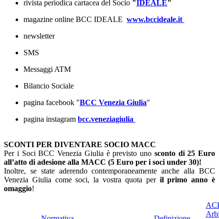
rivista periodica cartacea del Socio
"
IDEALE
"
magazine online BCC IDEALE
www.bccideale.it
newsletter
SMS
Messaggi ATM
Bilancio Sociale
pagina facebook "
BCC Venezia Giulia
"
pagina instagram
bcc.veneziagiulia
SCONTI PER DIVENTARE SOCIO MACC
Per i Soci BCC Venezia Giulia è previsto uno
sconto di 25 Euro
all’atto di adesione alla MACC (5 Euro per i soci under 30)!
Inoltre, se state aderendo contemporaneamente anche alla BCC
Venezia Giulia come soci, la vostra quota per
il primo anno è
omaggio
!
ACF
Arbi
Normativa
Definizione