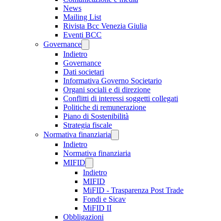
News
Mailing List
Rivista Bcc Venezia Giulia
Eventi BCC
Governance
Indietro
Governance
Dati societari
Informativa Governo Societario
Organi sociali e di direzione
Conflitti di interessi soggetti collegati
Politiche di remunerazione
Piano di Sostenibilità
Strategia fiscale
Normativa finanziaria
Indietro
Normativa finanziaria
MIFID
Indietro
MIFID
MiFID - Trasparenza Post Trade
Fondi e Sicav
MiFID II
Obbligazioni