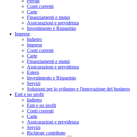
Privati
Conti correnti
Carte
Finanziamenti e mutui
Assicurazioni e previdenza
Investimento e Risparmio
Imprese
Indietro
Imprese
Conti correnti
Carte
Finanziamenti e mutui
Assicurazioni e previdenza
Estero
Investimento e Risparmio
Servizi
Soluzioni per lo sviluppo e l'innovazione del business
Enti e no profit
Indietro
Enti e no profit
Conti correnti
Carte
Assicurazioni e previdenza
Servizi
Richieste contributo