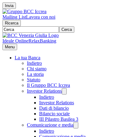
Invia
Mailing List
Lavora con noi
Ricerca
Cerca
Ideale Online
RelaxBanking
Menu
La tua Banca
Indietro
Chi siamo
La storia
Statuto
Il Gruppo BCC Iccrea
Investor Relations
Indietro
Investor Relations
Dati di bilancio
Bilancio sociale
III Pilastro Basilea 3
Comunicazione e media
Indietro
Comunicazione e media