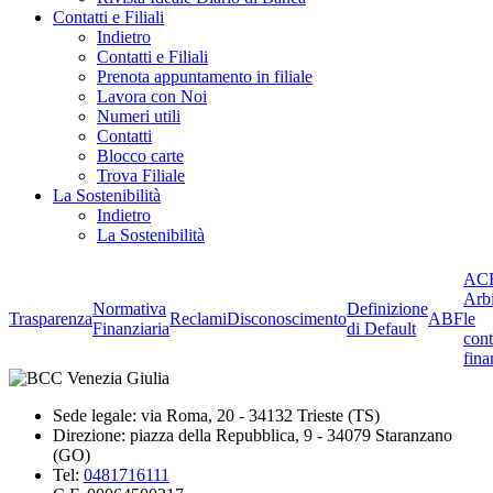
Contatti e Filiali
Indietro
Contatti e Filiali
Prenota appuntamento in filiale
Lavora con Noi
Numeri utili
Contatti
Blocco carte
Trova Filiale
La Sostenibilità
Indietro
La Sostenibilità
ACF
Arbi
Normativa
Definizione
Trasparenza
Reclami
Disconoscimento
ABF
le
Finanziaria
di Default
cont
fina
Sede legale: via Roma, 20 - 34132 Trieste (TS)
Direzione: piazza della Repubblica, 9 - 34079 Staranzano
(GO)
Tel:
0481716111