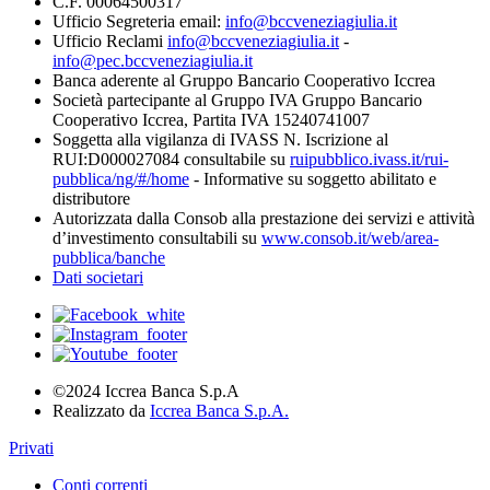
C.F. 00064500317
Ufficio Segreteria email:
info@bccveneziagiulia.it
Ufficio Reclami
info@bccveneziagiulia.it
-
info@pec.bccveneziagiulia.it
Banca aderente al Gruppo Bancario Cooperativo Iccrea
Società partecipante al Gruppo IVA Gruppo Bancario
Cooperativo Iccrea, Partita IVA 15240741007
Soggetta alla vigilanza di IVASS N. Iscrizione al
RUI:D000027084 consultabile su
ruipubblico.ivass.it/rui-
pubblica/ng/#/home
- Informative su soggetto abilitato e
distributore
Autorizzata dalla Consob alla prestazione dei servizi e attività
d’investimento consultabili su
www.consob.it/web/area-
pubblica/banche
Dati societari
©2024 Iccrea Banca S.p.A
Realizzato da
Iccrea Banca S.p.A.
Privati
Conti correnti