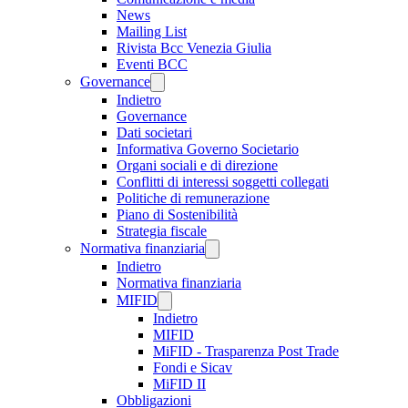
News
Mailing List
Rivista Bcc Venezia Giulia
Eventi BCC
Governance
Indietro
Governance
Dati societari
Informativa Governo Societario
Organi sociali e di direzione
Conflitti di interessi soggetti collegati
Politiche di remunerazione
Piano di Sostenibilità
Strategia fiscale
Normativa finanziaria
Indietro
Normativa finanziaria
MIFID
Indietro
MIFID
MiFID - Trasparenza Post Trade
Fondi e Sicav
MiFID II
Obbligazioni