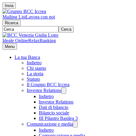
Invia
Mailing List
Lavora con noi
Ricerca
Cerca
Ideale Online
RelaxBanking
Menu
La tua Banca
Indietro
Chi siamo
La storia
Statuto
Il Gruppo BCC Iccrea
Investor Relations
Indietro
Investor Relations
Dati di bilancio
Bilancio sociale
III Pilastro Basilea 3
Comunicazione e media
Indietro
Comunicazione e media