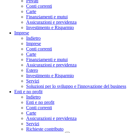
Privati
Conti correnti
Carte
Finanziamenti e mutui
Assicurazioni e previdenza
Investimento e Risparmio
Imprese
Indietro
Imprese
Conti correnti
Carte
Finanziamenti e mutui
Assicurazioni e previdenza
Estero
Investimento e Risparmio
Servizi
Soluzioni per lo sviluppo e l'innovazione del business
Enti e no profit
Indietro
Enti e no profit
Conti correnti
Carte
Assicurazioni e previdenza
Servizi
Richieste contributo