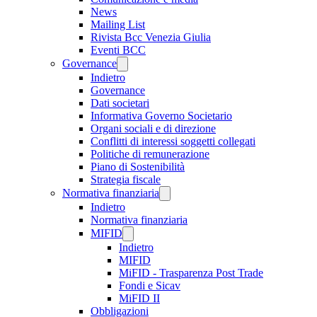
News
Mailing List
Rivista Bcc Venezia Giulia
Eventi BCC
Governance
Indietro
Governance
Dati societari
Informativa Governo Societario
Organi sociali e di direzione
Conflitti di interessi soggetti collegati
Politiche di remunerazione
Piano di Sostenibilità
Strategia fiscale
Normativa finanziaria
Indietro
Normativa finanziaria
MIFID
Indietro
MIFID
MiFID - Trasparenza Post Trade
Fondi e Sicav
MiFID II
Obbligazioni