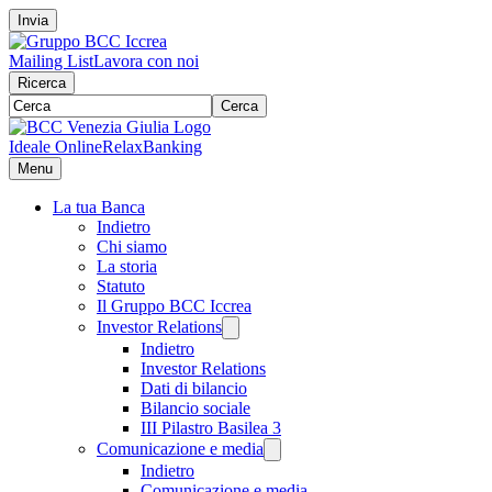
Invia
Mailing List
Lavora con noi
Ricerca
Cerca
Ideale Online
RelaxBanking
Menu
La tua Banca
Indietro
Chi siamo
La storia
Statuto
Il Gruppo BCC Iccrea
Investor Relations
Indietro
Investor Relations
Dati di bilancio
Bilancio sociale
III Pilastro Basilea 3
Comunicazione e media
Indietro
Comunicazione e media