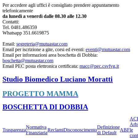
Per accedere agli uffici è consigliato prendere appuntamento
telefonicamente
da lunedì a venerdì dalle 08.30 alle 12.30
Contatti:
Tel. 0481.486359
Whatsapp 351.6619875
Email:
segreteria@mutuastar.com
Email per iscrizione a gite, corsi ed eventi:
eventi@mutuastar.com
Email per informazioni area boschetta di Dobbia:
boschetta@mutuastar.com
Email PEC posta elettronica certificata:
macc@pec.csvfvg.it
Studio Biomedico Luciano Moratti
PROGETTO MAMMA
BOSCHETTA DI DOBBIA
ACF
Arbi
Normativa
Definizione
Trasparenza
Reclami
Disconoscimento
ABF
le
Finanziaria
di Default
cont