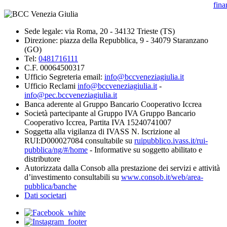
fina
Sede legale: via Roma, 20 - 34132 Trieste (TS)
Direzione: piazza della Repubblica, 9 - 34079 Staranzano
(GO)
Tel:
0481716111
C.F. 00064500317
Ufficio Segreteria email:
info@bccveneziagiulia.it
Ufficio Reclami
info@bccveneziagiulia.it
-
info@pec.bccveneziagiulia.it
Banca aderente al Gruppo Bancario Cooperativo Iccrea
Società partecipante al Gruppo IVA Gruppo Bancario
Cooperativo Iccrea, Partita IVA 15240741007
Soggetta alla vigilanza di IVASS N. Iscrizione al
RUI:D000027084 consultabile su
ruipubblico.ivass.it/rui-
pubblica/ng/#/home
- Informative su soggetto abilitato e
distributore
Autorizzata dalla Consob alla prestazione dei servizi e attività
d’investimento consultabili su
www.consob.it/web/area-
pubblica/banche
Dati societari