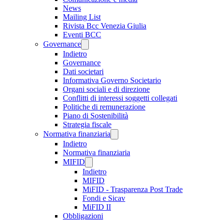
News
Mailing List
Rivista Bcc Venezia Giulia
Eventi BCC
Governance
Indietro
Governance
Dati societari
Informativa Governo Societario
Organi sociali e di direzione
Conflitti di interessi soggetti collegati
Politiche di remunerazione
Piano di Sostenibilità
Strategia fiscale
Normativa finanziaria
Indietro
Normativa finanziaria
MIFID
Indietro
MIFID
MiFID - Trasparenza Post Trade
Fondi e Sicav
MiFID II
Obbligazioni