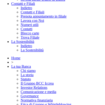
Contatti e Filiali
Indietro
Contatti e Filiali
Prenota appuntamento in filiale
Lavora con Noi
Numeri utili
Contatti
Blocco carte
Trova Filiale
La Sostenibilità
Indietro
La Sostenibilità
Home
>
La tua Banca
Chi siamo
La storia
Statuto
Il Gruppo BCC Iccrea
Investor Relations
Comunicazione e media
Governance
Normativa finanziaria
Etica di Gruppo e Whistleblowing