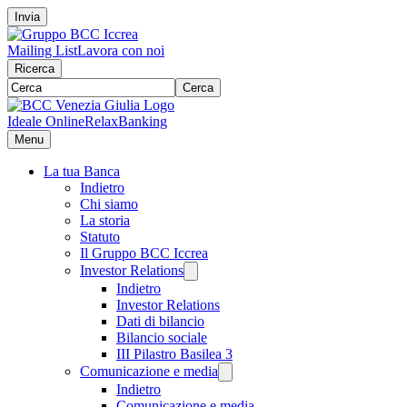
Invia
Mailing List
Lavora con noi
Ricerca
Cerca
Ideale Online
RelaxBanking
Menu
La tua Banca
Indietro
Chi siamo
La storia
Statuto
Il Gruppo BCC Iccrea
Investor Relations
Indietro
Investor Relations
Dati di bilancio
Bilancio sociale
III Pilastro Basilea 3
Comunicazione e media
Indietro
Comunicazione e media