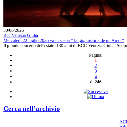
30/06/2026
Bcc Venezia Giulia
Mercoledì 22 luglio 2026 va in scena “Tango, historia de un Amor”
Il grande concerto dell'estate: 130 anni di BCC Venezia Giulia. Scopri
Pagina:
1
2
3
4
di
246
Cerca nell’archivio
ACF
Arbi