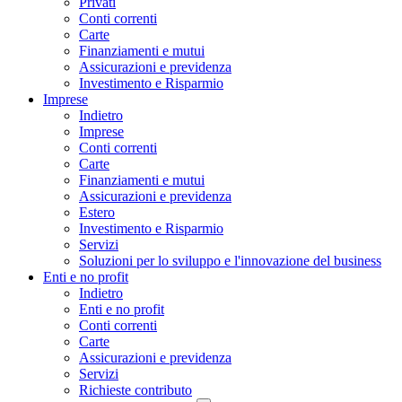
Privati
Conti correnti
Carte
Finanziamenti e mutui
Assicurazioni e previdenza
Investimento e Risparmio
Imprese
Indietro
Imprese
Conti correnti
Carte
Finanziamenti e mutui
Assicurazioni e previdenza
Estero
Investimento e Risparmio
Servizi
Soluzioni per lo sviluppo e l'innovazione del business
Enti e no profit
Indietro
Enti e no profit
Conti correnti
Carte
Assicurazioni e previdenza
Servizi
Richieste contributo