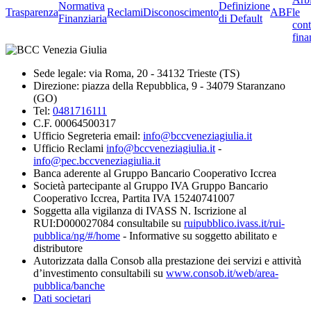
Normativa
Definizione
Trasparenza
Reclami
Disconoscimento
ABF
le
Finanziaria
di Default
cont
fina
Sede legale: via Roma, 20 - 34132 Trieste (TS)
Direzione: piazza della Repubblica, 9 - 34079 Staranzano
(GO)
Tel:
0481716111
C.F. 00064500317
Ufficio Segreteria email:
info@bccveneziagiulia.it
Ufficio Reclami
info@bccveneziagiulia.it
-
info@pec.bccveneziagiulia.it
Banca aderente al Gruppo Bancario Cooperativo Iccrea
Società partecipante al Gruppo IVA Gruppo Bancario
Cooperativo Iccrea, Partita IVA 15240741007
Soggetta alla vigilanza di IVASS N. Iscrizione al
RUI:D000027084 consultabile su
ruipubblico.ivass.it/rui-
pubblica/ng/#/home
- Informative su soggetto abilitato e
distributore
Autorizzata dalla Consob alla prestazione dei servizi e attività
d’investimento consultabili su
www.consob.it/web/area-
pubblica/banche
Dati societari