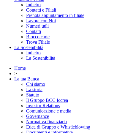
Indietro
Contatti e Filiali
Prenota appuntamento in filiale
Lavora con Noi
Numeri utili
Contatti
Blocco carte
Trova Filiale
La Sostenibilità
Indietro
La Sostenibilità
Home
>
La tua Banca
Chi siamo
La storia
Statuto
Il Gruppo BCC Iccrea
Investor Relations
Comunicazione e media
Governance
Normativa finanziaria
Etica di Gruppo e Whistleblowing
Documenti e informative