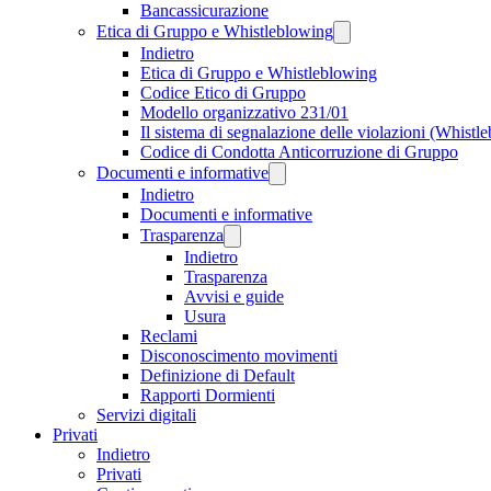
Bancassicurazione
Etica di Gruppo e Whistleblowing
Indietro
Etica di Gruppo e Whistleblowing
Codice Etico di Gruppo
Modello organizzativo 231/01
Il sistema di segnalazione delle violazioni (Whistl
Codice di Condotta Anticorruzione di Gruppo
Documenti e informative
Indietro
Documenti e informative
Trasparenza
Indietro
Trasparenza
Avvisi e guide
Usura
Reclami
Disconoscimento movimenti
Definizione di Default
Rapporti Dormienti
Servizi digitali
Privati
Indietro
Privati