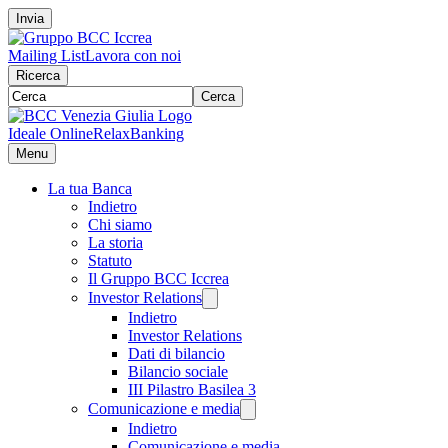
Invia
Mailing List
Lavora con noi
Ricerca
Cerca
Ideale Online
RelaxBanking
Menu
La tua Banca
Indietro
Chi siamo
La storia
Statuto
Il Gruppo BCC Iccrea
Investor Relations
Indietro
Investor Relations
Dati di bilancio
Bilancio sociale
III Pilastro Basilea 3
Comunicazione e media
Indietro
Comunicazione e media