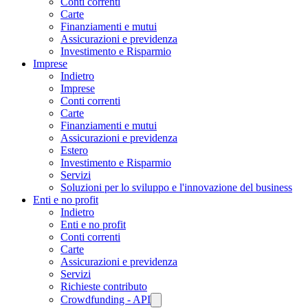
Conti correnti
Carte
Finanziamenti e mutui
Assicurazioni e previdenza
Investimento e Risparmio
Imprese
Indietro
Imprese
Conti correnti
Carte
Finanziamenti e mutui
Assicurazioni e previdenza
Estero
Investimento e Risparmio
Servizi
Soluzioni per lo sviluppo e l'innovazione del business
Enti e no profit
Indietro
Enti e no profit
Conti correnti
Carte
Assicurazioni e previdenza
Servizi
Richieste contributo
Crowdfunding - API