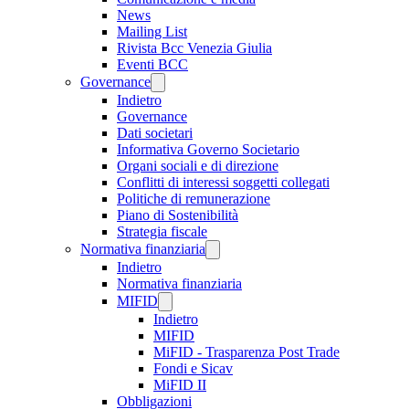
News
Mailing List
Rivista Bcc Venezia Giulia
Eventi BCC
Governance
Indietro
Governance
Dati societari
Informativa Governo Societario
Organi sociali e di direzione
Conflitti di interessi soggetti collegati
Politiche di remunerazione
Piano di Sostenibilità
Strategia fiscale
Normativa finanziaria
Indietro
Normativa finanziaria
MIFID
Indietro
MIFID
MiFID - Trasparenza Post Trade
Fondi e Sicav
MiFID II
Obbligazioni