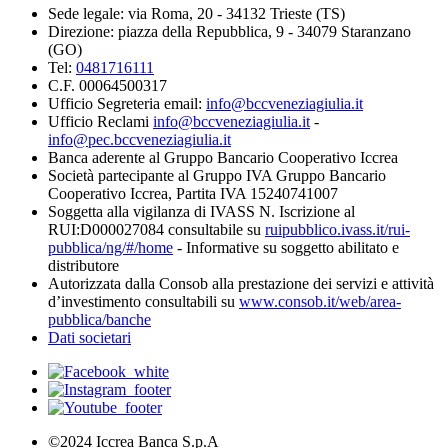
Sede legale: via Roma, 20 - 34132 Trieste (TS)
Direzione: piazza della Repubblica, 9 - 34079 Staranzano
(GO)
Tel:
0481716111
C.F. 00064500317
Ufficio Segreteria email:
info@bccveneziagiulia.it
Ufficio Reclami
info@bccveneziagiulia.it
-
info@pec.bccveneziagiulia.it
Banca aderente al Gruppo Bancario Cooperativo Iccrea
Società partecipante al Gruppo IVA Gruppo Bancario
Cooperativo Iccrea, Partita IVA 15240741007
Soggetta alla vigilanza di IVASS N. Iscrizione al
RUI:D000027084 consultabile su
ruipubblico.ivass.it/rui-
pubblica/ng/#/home
- Informative su soggetto abilitato e
distributore
Autorizzata dalla Consob alla prestazione dei servizi e attività
d’investimento consultabili su
www.consob.it/web/area-
pubblica/banche
Dati societari
©2024 Iccrea Banca S.p.A