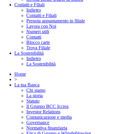
Contatti e Filiali
Indietro
Contatti e Filiali
Prenota appuntamento in filiale
Lavora con Noi
Numeri utili
Contatti
Blocco carte
Trova Filiale
La Sostenibilità
Indietro
La Sostenibilità
Home
>
La tua Banca
Chi siamo
La storia
Statuto
Il Gruppo BCC Iccrea
Investor Relations
Comunicazione e media
Governance
Normativa finanziaria
Etica di Gruppo e Whistleblowing