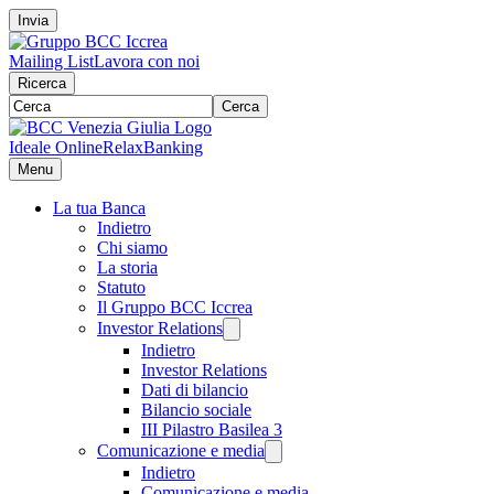
Invia
Mailing List
Lavora con noi
Ricerca
Cerca
Ideale Online
RelaxBanking
Menu
La tua Banca
Indietro
Chi siamo
La storia
Statuto
Il Gruppo BCC Iccrea
Investor Relations
Indietro
Investor Relations
Dati di bilancio
Bilancio sociale
III Pilastro Basilea 3
Comunicazione e media
Indietro
Comunicazione e media