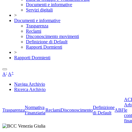
Documenti e informative
Servizi digitali
>
Documenti e informative
Trasparenza
Reclami
Disconoscimento movimenti
Definizione di Default
Rapporti Dormienti
>
Rapporti Dormienti
-
+
A
A
Naviga Archivio
Ricerca Archivio
ACF
Arbi
Normativa
Definizione
Trasparenza
Reclami
Disconoscimento
ABF
le
Finanziaria
di Default
cont
fina