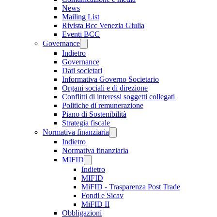
News
Mailing List
Rivista Bcc Venezia Giulia
Eventi BCC
Governance
Indietro
Governance
Dati societari
Informativa Governo Societario
Organi sociali e di direzione
Conflitti di interessi soggetti collegati
Politiche di remunerazione
Piano di Sostenibilità
Strategia fiscale
Normativa finanziaria
Indietro
Normativa finanziaria
MIFID
Indietro
MIFID
MiFID - Trasparenza Post Trade
Fondi e Sicav
MiFID II
Obbligazioni