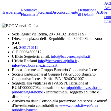
ACF
Arbi
Normativa
Definizione
Trasparenza
Reclami
Disconoscimento
ABF
le
Finanziaria
di Default
cont
fina
Sede legale: via Roma, 20 - 34132 Trieste (TS)
Direzione: piazza della Repubblica, 9 - 34079 Staranzano
(GO)
Tel:
0481716111
C.F. 00064500317
Ufficio Segreteria email:
info@bccveneziagiulia.it
Ufficio Reclami
info@bccveneziagiulia.it
-
info@pec.bccveneziagiulia.it
Banca aderente al Gruppo Bancario Cooperativo Iccrea
Società partecipante al Gruppo IVA Gruppo Bancario
Cooperativo Iccrea, Partita IVA 15240741007
Soggetta alla vigilanza di IVASS N. Iscrizione al
RUI:D000027084 consultabile su
ruipubblico.ivass.it/rui-
pubblica/ng/#/home
- Informative su soggetto abilitato e
distributore
Autorizzata dalla Consob alla prestazione dei servizi e attività
d’investimento consultabili su
www.consob.it/web/area-
pubblica/banche