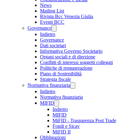
News
Mailing List
Rivista Bcc Venezia Giulia
Eventi BCC
Governance
Indietro
Governance
Dati societari
Informativa Governo Societario
Organi sociali e di direzione
Conflitti di interessi soggetti collegati
Politiche di remunerazione
Piano di Sostenibilità
Strategia fiscale
Normativa finanziaria
Indietro
Normativa finanziaria
MIFID
Indietro
MIFID
MiFID - Trasparenza Post Trade
Fondi e Sicav
MiFID II
Obbligazioni