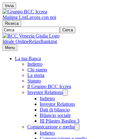
Invia
Mailing List
Lavora con noi
Ricerca
Cerca
Ideale Online
RelaxBanking
Menu
La tua Banca
Indietro
Chi siamo
La storia
Statuto
Il Gruppo BCC Iccrea
Investor Relations
Indietro
Investor Relations
Dati di bilancio
Bilancio sociale
III Pilastro Basilea 3
Comunicazione e media
Indietro
Comunicazione e media