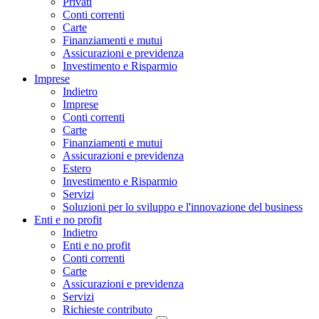
Privati
Conti correnti
Carte
Finanziamenti e mutui
Assicurazioni e previdenza
Investimento e Risparmio
Imprese
Indietro
Imprese
Conti correnti
Carte
Finanziamenti e mutui
Assicurazioni e previdenza
Estero
Investimento e Risparmio
Servizi
Soluzioni per lo sviluppo e l'innovazione del business
Enti e no profit
Indietro
Enti e no profit
Conti correnti
Carte
Assicurazioni e previdenza
Servizi
Richieste contributo