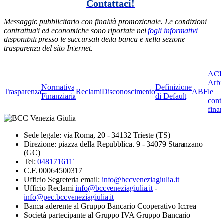
Contattaci!
Messaggio pubblicitario con finalità promozionale. Le condizioni
contrattuali ed economiche sono riportate nei
fogli informativi
disponibili presso le succursali della banca e nella sezione
trasparenza del sito Internet.
ACF
Arbi
Normativa
Definizione
Trasparenza
Reclami
Disconoscimento
ABF
le
Finanziaria
di Default
cont
fina
Sede legale: via Roma, 20 - 34132 Trieste (TS)
Direzione: piazza della Repubblica, 9 - 34079 Staranzano
(GO)
Tel:
0481716111
C.F. 00064500317
Ufficio Segreteria email:
info@bccveneziagiulia.it
Ufficio Reclami
info@bccveneziagiulia.it
-
info@pec.bccveneziagiulia.it
Banca aderente al Gruppo Bancario Cooperativo Iccrea
Società partecipante al Gruppo IVA Gruppo Bancario