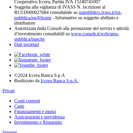
Cooperativo Iccrea, Partita IVA 15240741007
Soggetta alla vigilanza di IVASS N. Iscrizione al
RUI:D000027084 consultabile su
ruipubblico.ivass.it/rui-
pubblica/ng/#/home
- Informative su soggetto abilitato e
distributore
Autorizzata dalla Consob alla prestazione dei servizi e attività
d’investimento consultabili su
www.consob.it/web/area-
pubblica/banche
Dati societari
©2024 Iccrea Banca S.p.A
Realizzato da
Iccrea Banca S.p.A.
Privati
Conti correnti
Carte
Finanziamenti e mutui
Assicurazioni e previdenza
Investimento e Risparmio
Imprese