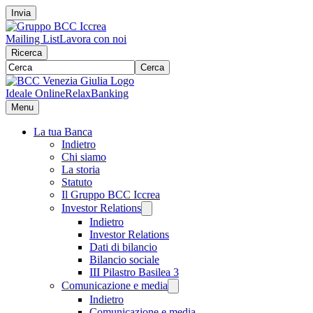
Invia
Mailing List
Lavora con noi
Ricerca
Cerca
Ideale Online
RelaxBanking
Menu
La tua Banca
Indietro
Chi siamo
La storia
Statuto
Il Gruppo BCC Iccrea
Investor Relations
Indietro
Investor Relations
Dati di bilancio
Bilancio sociale
III Pilastro Basilea 3
Comunicazione e media
Indietro
Comunicazione e media