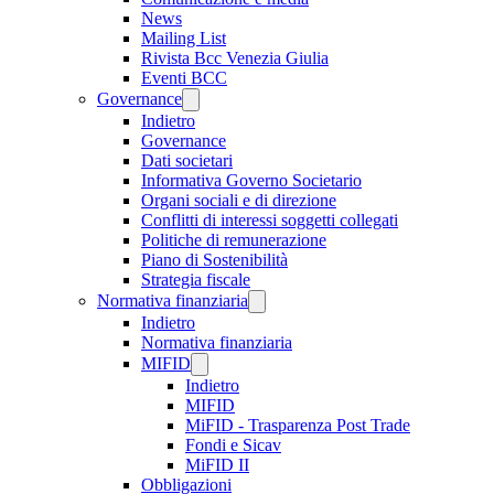
News
Mailing List
Rivista Bcc Venezia Giulia
Eventi BCC
Governance
Indietro
Governance
Dati societari
Informativa Governo Societario
Organi sociali e di direzione
Conflitti di interessi soggetti collegati
Politiche di remunerazione
Piano di Sostenibilità
Strategia fiscale
Normativa finanziaria
Indietro
Normativa finanziaria
MIFID
Indietro
MIFID
MiFID - Trasparenza Post Trade
Fondi e Sicav
MiFID II
Obbligazioni