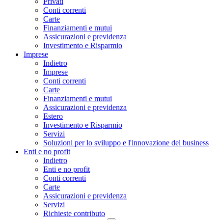
Privati
Conti correnti
Carte
Finanziamenti e mutui
Assicurazioni e previdenza
Investimento e Risparmio
Imprese
Indietro
Imprese
Conti correnti
Carte
Finanziamenti e mutui
Assicurazioni e previdenza
Estero
Investimento e Risparmio
Servizi
Soluzioni per lo sviluppo e l'innovazione del business
Enti e no profit
Indietro
Enti e no profit
Conti correnti
Carte
Assicurazioni e previdenza
Servizi
Richieste contributo