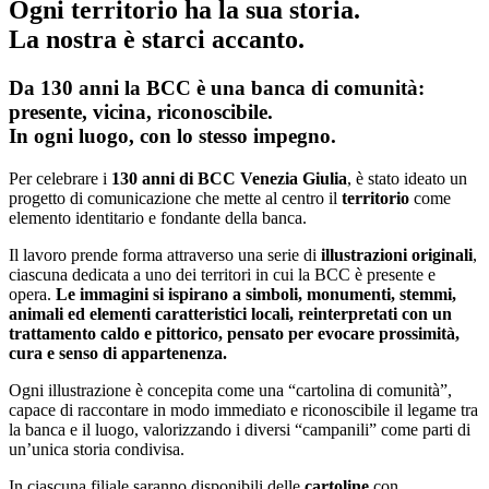
Ogni territorio ha la sua storia.
La nostra è starci accanto.
Da 130 anni la BCC è una banca di comunità:
presente, vicina, riconoscibile.
In ogni luogo, con lo stesso impegno.
Per celebrare i
130 anni di BCC Venezia Giulia
, è stato ideato un
progetto di comunicazione che mette al centro il
territorio
come
elemento identitario e fondante della banca.
Il lavoro prende forma attraverso una serie di
illustrazioni originali
,
ciascuna dedicata a uno dei territori in cui la BCC è presente e
opera.
Le immagini si ispirano a simboli, monumenti, stemmi,
animali ed elementi caratteristici locali, reinterpretati con un
trattamento caldo e pittorico, pensato per evocare prossimità,
cura e senso di appartenenza.
Ogni illustrazione è concepita come una “cartolina di comunità”,
capace di raccontare in modo immediato e riconoscibile il legame tra
la banca e il luogo, valorizzando i diversi “campanili” come parti di
un’unica storia condivisa.
In ciascuna filiale saranno disponibili delle
cartoline
con