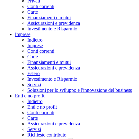
Privati
Conti correnti
Carte
Finanziamenti e mutui
Assicurazioni e previdenza
Investimento e Risparmio
Imprese
Indietro
Imprese
Conti correnti
Carte
Finanziamenti e mutui
Assicurazioni e previdenza
Estero
Investimento e Risparmio
Servizi
Soluzioni per lo sviluppo e l'innovazione del business
Enti e no profit
Indietro
Enti e no profit
Conti correnti
Carte
Assicurazioni e previdenza
Servizi
Richieste contributo