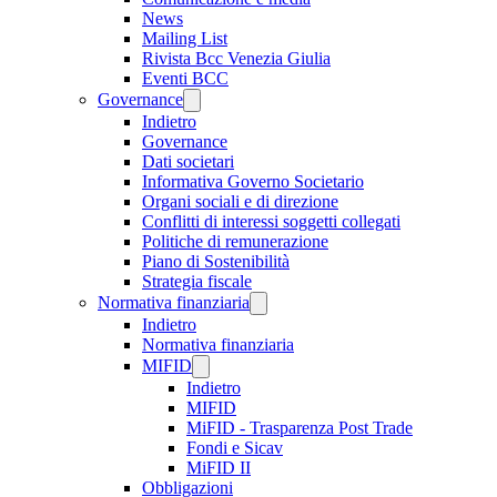
News
Mailing List
Rivista Bcc Venezia Giulia
Eventi BCC
Governance
Indietro
Governance
Dati societari
Informativa Governo Societario
Organi sociali e di direzione
Conflitti di interessi soggetti collegati
Politiche di remunerazione
Piano di Sostenibilità
Strategia fiscale
Normativa finanziaria
Indietro
Normativa finanziaria
MIFID
Indietro
MIFID
MiFID - Trasparenza Post Trade
Fondi e Sicav
MiFID II
Obbligazioni