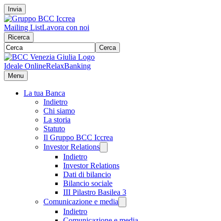
Invia
Mailing List
Lavora con noi
Ricerca
Cerca
Ideale Online
RelaxBanking
Menu
La tua Banca
Indietro
Chi siamo
La storia
Statuto
Il Gruppo BCC Iccrea
Investor Relations
Indietro
Investor Relations
Dati di bilancio
Bilancio sociale
III Pilastro Basilea 3
Comunicazione e media
Indietro
Comunicazione e media