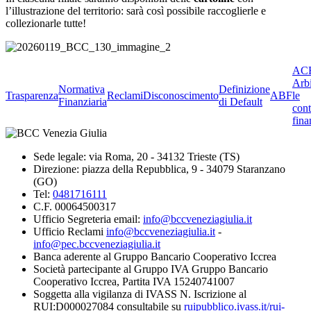
l’illustrazione del territorio: sarà così possibile raccoglierle e
collezionarle tutte!
ACF
Arbi
Normativa
Definizione
Trasparenza
Reclami
Disconoscimento
ABF
le
Finanziaria
di Default
cont
fina
Sede legale: via Roma, 20 - 34132 Trieste (TS)
Direzione: piazza della Repubblica, 9 - 34079 Staranzano
(GO)
Tel:
0481716111
C.F. 00064500317
Ufficio Segreteria email:
info@bccveneziagiulia.it
Ufficio Reclami
info@bccveneziagiulia.it
-
info@pec.bccveneziagiulia.it
Banca aderente al Gruppo Bancario Cooperativo Iccrea
Società partecipante al Gruppo IVA Gruppo Bancario
Cooperativo Iccrea, Partita IVA 15240741007
Soggetta alla vigilanza di IVASS N. Iscrizione al
RUI:D000027084 consultabile su
ruipubblico.ivass.it/rui-