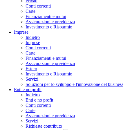
Privati
Conti correnti
Carte
Finanziamenti e mutui
Assicurazioni e previdenza
Investimento e Risparmio
Imprese
Indietro
Imprese
Conti correnti
Carte
Finanziamenti e mutui
Assicurazioni e previdenza
Estero
Investimento e Risparmio
Servizi
Soluzioni per lo sviluppo e l'innovazione del business
Enti e no profit
Indietro
Enti e no profit
Conti correnti
Carte
Assicurazioni e previdenza
Servizi
Richieste contributo