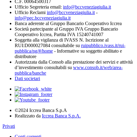
C.F. 00064500317
Ufficio Segreteria email:
info@bccveneziagiulia.it
Ufficio Reclami
info@bccveneziagiulia.it
-
info@pec.bccveneziagiulia.it
Banca aderente al Gruppo Bancario Cooperativo Iccrea
Società partecipante al Gruppo IVA Gruppo Bancario
Cooperativo Iccrea, Partita IVA 15240741007
Soggetta alla vigilanza di IVASS N. Iscrizione al
RUI:D000027084 consultabile su
ruipubblico.ivass.it/rui-
pubblica/ng/#/home
- Informative su soggetto abilitato e
distributore
Autorizzata dalla Consob alla prestazione dei servizi e attività
d’investimento consultabili su
www.consob.it/web/area-
pubblica/banche
Dati societari
©2024 Iccrea Banca S.p.A
Realizzato da
Iccrea Banca S.p.A.
Privati
Conti correnti