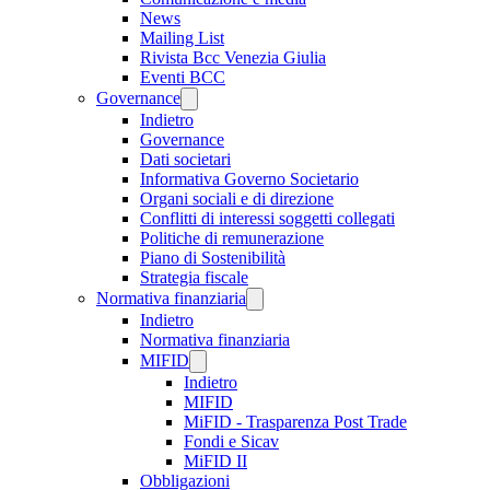
News
Mailing List
Rivista Bcc Venezia Giulia
Eventi BCC
Governance
Indietro
Governance
Dati societari
Informativa Governo Societario
Organi sociali e di direzione
Conflitti di interessi soggetti collegati
Politiche di remunerazione
Piano di Sostenibilità
Strategia fiscale
Normativa finanziaria
Indietro
Normativa finanziaria
MIFID
Indietro
MIFID
MiFID - Trasparenza Post Trade
Fondi e Sicav
MiFID II
Obbligazioni