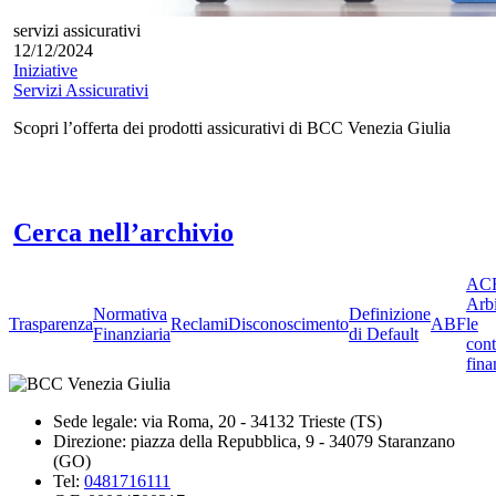
servizi assicurativi
12/12/2024
Iniziative
Servizi Assicurativi
Scopri l’offerta dei prodotti assicurativi di BCC Venezia Giulia
Cerca nell’archivio
ACF
Arbi
Normativa
Definizione
Trasparenza
Reclami
Disconoscimento
ABF
le
Finanziaria
di Default
cont
fina
Sede legale: via Roma, 20 - 34132 Trieste (TS)
Direzione: piazza della Repubblica, 9 - 34079 Staranzano
(GO)
Tel:
0481716111