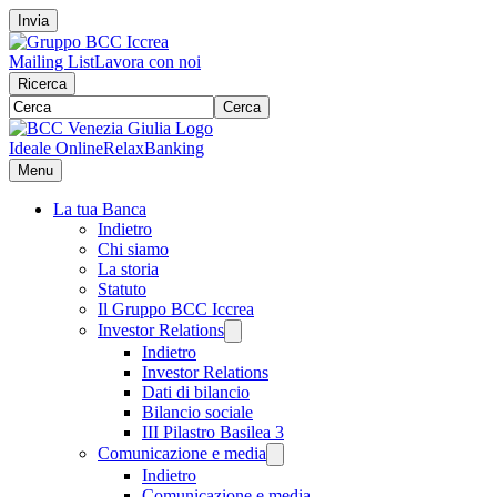
Invia
Mailing List
Lavora con noi
Ricerca
Cerca
Ideale Online
RelaxBanking
Menu
La tua Banca
Indietro
Chi siamo
La storia
Statuto
Il Gruppo BCC Iccrea
Investor Relations
Indietro
Investor Relations
Dati di bilancio
Bilancio sociale
III Pilastro Basilea 3
Comunicazione e media
Indietro
Comunicazione e media