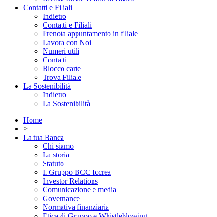
Contatti e Filiali
Indietro
Contatti e Filiali
Prenota appuntamento in filiale
Lavora con Noi
Numeri utili
Contatti
Blocco carte
Trova Filiale
La Sostenibilità
Indietro
La Sostenibilità
Home
>
La tua Banca
Chi siamo
La storia
Statuto
Il Gruppo BCC Iccrea
Investor Relations
Comunicazione e media
Governance
Normativa finanziaria
Etica di Gruppo e Whistleblowing