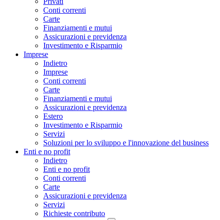
Privati
Conti correnti
Carte
Finanziamenti e mutui
Assicurazioni e previdenza
Investimento e Risparmio
Imprese
Indietro
Imprese
Conti correnti
Carte
Finanziamenti e mutui
Assicurazioni e previdenza
Estero
Investimento e Risparmio
Servizi
Soluzioni per lo sviluppo e l'innovazione del business
Enti e no profit
Indietro
Enti e no profit
Conti correnti
Carte
Assicurazioni e previdenza
Servizi
Richieste contributo