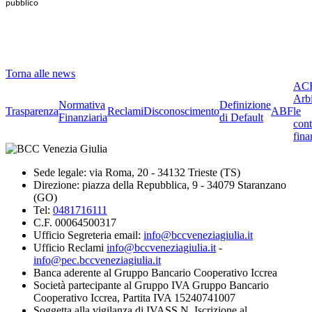
pubblico
Torna alle news
ACF
Arbi
Normativa
Definizione
Trasparenza
Reclami
Disconoscimento
ABF
le
Finanziaria
di Default
cont
fina
Sede legale: via Roma, 20 - 34132 Trieste (TS)
Direzione: piazza della Repubblica, 9 - 34079 Staranzano
(GO)
Tel:
0481716111
C.F. 00064500317
Ufficio Segreteria email:
info@bccveneziagiulia.it
Ufficio Reclami
info@bccveneziagiulia.it
-
info@pec.bccveneziagiulia.it
Banca aderente al Gruppo Bancario Cooperativo Iccrea
Società partecipante al Gruppo IVA Gruppo Bancario
Cooperativo Iccrea, Partita IVA 15240741007
Soggetta alla vigilanza di IVASS N. Iscrizione al