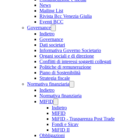
News
Mailing List
Rivista Bcc Venezia Giulia
Eventi BCC
Governance
Indietro
Governance
Dati societari
Informativa Governo Societario
Organi sociali e di direzione
Conflitti di interessi soggetti collegati
Politiche di remunerazione
Piano di Sostenibilità
Strategia fiscale
Normativa finanziaria
Indietro
Normativa finanziaria
MIFID
Indietro
MIFID
MiFID - Trasparenza Post Trade
Fondi e Sicav
MiFID II
Obbligazioni