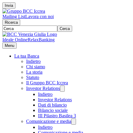
Invia
Mailing List
Lavora con noi
Ricerca
Cerca
Ideale Online
RelaxBanking
Menu
La tua Banca
Indietro
Chi siamo
La storia
Statuto
Il Gruppo BCC Iccrea
Investor Relations
Indietro
Investor Relations
Dati di bilancio
Bilancio sociale
III Pilastro Basilea 3
Comunicazione e media
Indietro
Comunicazione e media