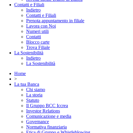
Contatti e Filiali
Indietro
Contatti e Filiali
Prenota appuntamento in filiale
Lavora con Noi
Numeri utili
Contatti
Blocco carte
Trova Filiale
La Sostenibilità
Indietro
La Sostenibilità
Home
>
La tua Banca
Chi siamo
La storia
Statuto
Il Gruppo BCC Iccrea
Investor Relations
Comunicazione e media
Governance
Normativa finanziaria
Etica di Gruppo e Whistleblowing