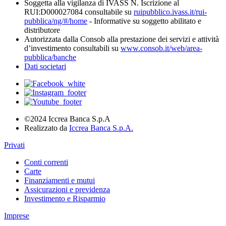
Soggetta alla vigilanza di IVASS N. Iscrizione al
RUI:D000027084 consultabile su
ruipubblico.ivass.it/rui-
pubblica/ng/#/home
- Informative su soggetto abilitato e
distributore
Autorizzata dalla Consob alla prestazione dei servizi e attività
d’investimento consultabili su
www.consob.it/web/area-
pubblica/banche
Dati societari
©2024 Iccrea Banca S.p.A
Realizzato da
Iccrea Banca S.p.A.
Privati
Conti correnti
Carte
Finanziamenti e mutui
Assicurazioni e previdenza
Investimento e Risparmio
Imprese