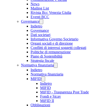
News
Mailing List
Rivista Bcc Venezia Giulia
Eventi BCC
Governance
Indietro
Governance
Dati societari
Informativa Governo Societario
Organi sociali e di direzione
Conflitti di interessi soggetti collegati
Politiche di remunerazione
Piano di Sostenibilità
Strategia fiscale
Normativa finanziaria
Indietro
Normativa finanziaria
MIFID
Indietro
MIFID
MiFID - Trasparenza Post Trade
Fondi e Sicav
MiFID II
Obbligazioni