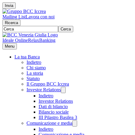
Invia
Mailing List
Lavora con noi
Ricerca
Cerca
Ideale Online
RelaxBanking
Menu
La tua Banca
Indietro
Chi siamo
La storia
Statuto
Il Gruppo BCC Iccrea
Investor Relations
Indietro
Investor Relations
Dati di bilancio
Bilancio sociale
III Pilastro Basilea 3
Comunicazione e media
Indietro
Comunicazione e media