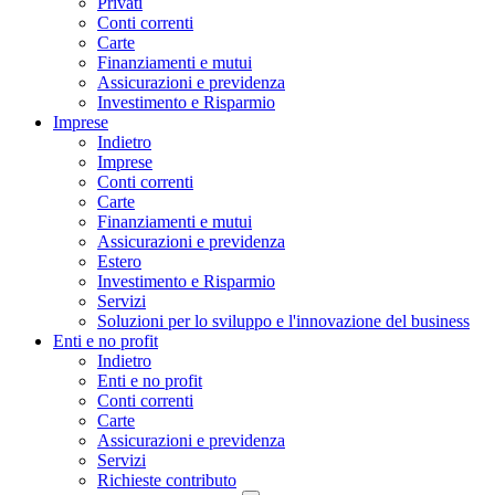
Privati
Conti correnti
Carte
Finanziamenti e mutui
Assicurazioni e previdenza
Investimento e Risparmio
Imprese
Indietro
Imprese
Conti correnti
Carte
Finanziamenti e mutui
Assicurazioni e previdenza
Estero
Investimento e Risparmio
Servizi
Soluzioni per lo sviluppo e l'innovazione del business
Enti e no profit
Indietro
Enti e no profit
Conti correnti
Carte
Assicurazioni e previdenza
Servizi
Richieste contributo