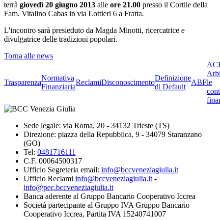
terrà
giovedì 20 giugno 2013
alle
ore 21.00
presso il Cortile della
Fam. Vitalino Cabas in via Lottieri 6 a Fratta.
L'incontro sarà presieduto da Magda Minotti, ricercatrice e
divulgatrice delle tradizioni popolari.
Torna alle news
ACF
Arbi
Normativa
Definizione
Trasparenza
Reclami
Disconoscimento
ABF
le
Finanziaria
di Default
cont
fina
Sede legale: via Roma, 20 - 34132 Trieste (TS)
Direzione: piazza della Repubblica, 9 - 34079 Staranzano
(GO)
Tel:
0481716111
C.F. 00064500317
Ufficio Segreteria email:
info@bccveneziagiulia.it
Ufficio Reclami
info@bccveneziagiulia.it
-
info@pec.bccveneziagiulia.it
Banca aderente al Gruppo Bancario Cooperativo Iccrea
Società partecipante al Gruppo IVA Gruppo Bancario
Cooperativo Iccrea, Partita IVA 15240741007