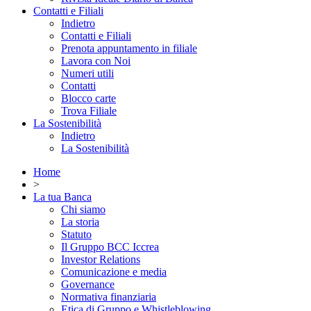
Contatti e Filiali
Indietro
Contatti e Filiali
Prenota appuntamento in filiale
Lavora con Noi
Numeri utili
Contatti
Blocco carte
Trova Filiale
La Sostenibilità
Indietro
La Sostenibilità
Home
>
La tua Banca
Chi siamo
La storia
Statuto
Il Gruppo BCC Iccrea
Investor Relations
Comunicazione e media
Governance
Normativa finanziaria
Etica di Gruppo e Whistleblowing