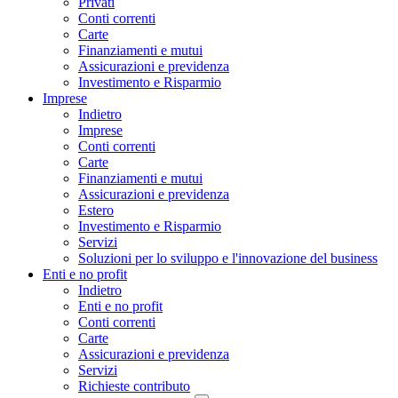
Privati
Conti correnti
Carte
Finanziamenti e mutui
Assicurazioni e previdenza
Investimento e Risparmio
Imprese
Indietro
Imprese
Conti correnti
Carte
Finanziamenti e mutui
Assicurazioni e previdenza
Estero
Investimento e Risparmio
Servizi
Soluzioni per lo sviluppo e l'innovazione del business
Enti e no profit
Indietro
Enti e no profit
Conti correnti
Carte
Assicurazioni e previdenza
Servizi
Richieste contributo