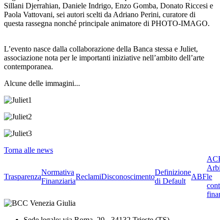
Sillani Djerrahian, Daniele Indrigo, Enzo Gomba, Donato Riccesi e
Paola Vattovani, sei autori scelti da Adriano Perini, curatore di
questa rassegna nonché principale animatore di PHOTO-IMAGO.
L’evento nasce dalla collaborazione della Banca stessa e Juliet,
associazione nota per le importanti iniziative nell’ambito dell’arte
contemporanea.
Alcune delle immagini...
Torna alle news
ACF
Arbi
Normativa
Definizione
Trasparenza
Reclami
Disconoscimento
ABF
le
Finanziaria
di Default
cont
fina
Sede legale: via Roma, 20 - 34132 Trieste (TS)