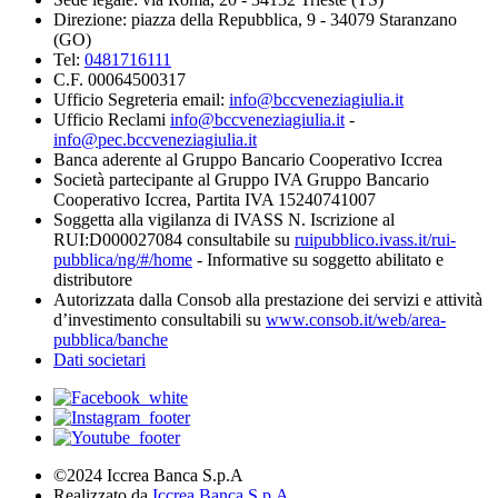
Direzione: piazza della Repubblica, 9 - 34079 Staranzano
(GO)
Tel:
0481716111
C.F. 00064500317
Ufficio Segreteria email:
info@bccveneziagiulia.it
Ufficio Reclami
info@bccveneziagiulia.it
-
info@pec.bccveneziagiulia.it
Banca aderente al Gruppo Bancario Cooperativo Iccrea
Società partecipante al Gruppo IVA Gruppo Bancario
Cooperativo Iccrea, Partita IVA 15240741007
Soggetta alla vigilanza di IVASS N. Iscrizione al
RUI:D000027084 consultabile su
ruipubblico.ivass.it/rui-
pubblica/ng/#/home
- Informative su soggetto abilitato e
distributore
Autorizzata dalla Consob alla prestazione dei servizi e attività
d’investimento consultabili su
www.consob.it/web/area-
pubblica/banche
Dati societari
©2024 Iccrea Banca S.p.A
Realizzato da
Iccrea Banca S.p.A.