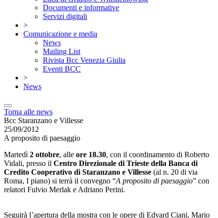
Documenti e informative
Servizi digitali
>
Comunicazione e media
News
Mailing List
Rivista Bcc Venezia Giulia
Eventi BCC
>
News
Torna alle news
Bcc Staranzano e Villesse
25/09/2012
A proposito di paesaggio
Martedì
2 ottobre
, alle
ore 18.30
, con il coordinamento di Roberto
Vidali, presso il
Centro Direzionale di Trieste della Banca di
Credito Cooperativo di Staranzano e Villesse
(al n. 20 di via
Roma, I piano) si terrà il convegno “
A proposito di paesaggio
” con
relatori Fulvio Merlak e Adriano Perini.
Seguirà l’apertura della mostra con le opere di Edvard Ciani, Mario