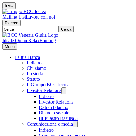
Invia
Mailing List
Lavora con noi
Ricerca
Cerca
Ideale Online
RelaxBanking
Menu
La tua Banca
Indietro
Chi siamo
La storia
Statuto
Il Gruppo BCC Iccrea
Investor Relations
Indietro
Investor Relations
Dati di bilancio
Bilancio sociale
III Pilastro Basilea 3
Comunicazione e media
Indietro
Comunicazione e media