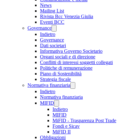
News
Mailing List
Rivista Bcc Venezia Giulia
Eventi BCC
Governance
Indietro
Governance
Dati societari
Informativa Governo Societario
Organi sociali e di direzione
Conflitti di interessi soggetti collegati
Politiche di remunerazione
Piano di Sostenibilità
Strategia fiscale
Normativa finanziaria
Indietro
Normativa finanziaria
MIFID
Indietro
MIFID
MiFID - Trasparenza Post Trade
Fondi e Sicav
MiFID II
Obbligazioni