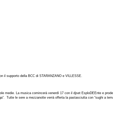
ati con il supporto della BCC di STARANZANO e VILLESSE.
cuole medie.
La musica comincerà venerdì 17 con il djset EsploDEEnte e prodesu
nga”.
Tutte le sere a mezzanotte verrà offerta la pastasciutta con “sughi a tem