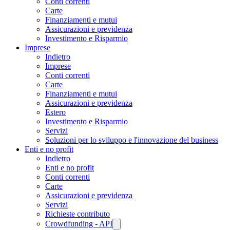
Conti correnti
Carte
Finanziamenti e mutui
Assicurazioni e previdenza
Investimento e Risparmio
Imprese
Indietro
Imprese
Conti correnti
Carte
Finanziamenti e mutui
Assicurazioni e previdenza
Estero
Investimento e Risparmio
Servizi
Soluzioni per lo sviluppo e l'innovazione del business
Enti e no profit
Indietro
Enti e no profit
Conti correnti
Carte
Assicurazioni e previdenza
Servizi
Richieste contributo
Crowdfunding - API