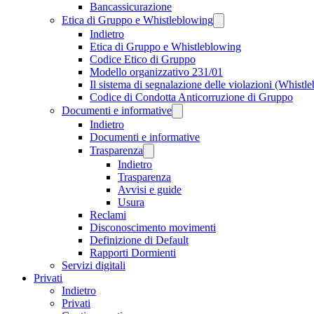
Bancassicurazione
Etica di Gruppo e Whistleblowing
Indietro
Etica di Gruppo e Whistleblowing
Codice Etico di Gruppo
Modello organizzativo 231/01
Il sistema di segnalazione delle violazioni (Whistl
Codice di Condotta Anticorruzione di Gruppo
Documenti e informative
Indietro
Documenti e informative
Trasparenza
Indietro
Trasparenza
Avvisi e guide
Usura
Reclami
Disconoscimento movimenti
Definizione di Default
Rapporti Dormienti
Servizi digitali
Privati
Indietro
Privati