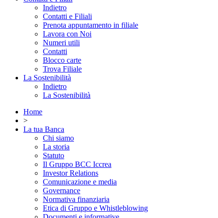
Indietro
Contatti e Filiali
Prenota appuntamento in filiale
Lavora con Noi
Numeri utili
Contatti
Blocco carte
Trova Filiale
La Sostenibilità
Indietro
La Sostenibilità
Home
>
La tua Banca
Chi siamo
La storia
Statuto
Il Gruppo BCC Iccrea
Investor Relations
Comunicazione e media
Governance
Normativa finanziaria
Etica di Gruppo e Whistleblowing
Documenti e informative