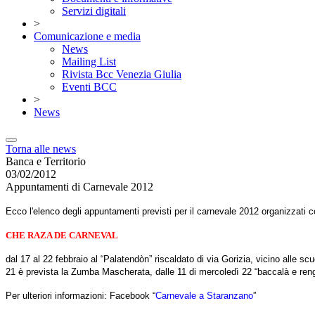
Servizi digitali
>
Comunicazione e media
News
Mailing List
Rivista Bcc Venezia Giulia
Eventi BCC
>
News
Torna alle news
Banca e Territorio
03/02/2012
Appuntamenti di Carnevale 2012
Ecco l'elenco degli appuntamenti previsti per il carnevale 2012 organizz
CHE RAZA DE CARNEVAL
dal 17 al 22 febbraio al “Palatendòn” riscaldato di via Gorizia, vicino alle s
21 è prevista la Zumba Mascherata, dalle 11 di mercoledì 22 “baccalà e re
Per ulteriori informazioni: Facebook “
Carnevale a Staranzano
”