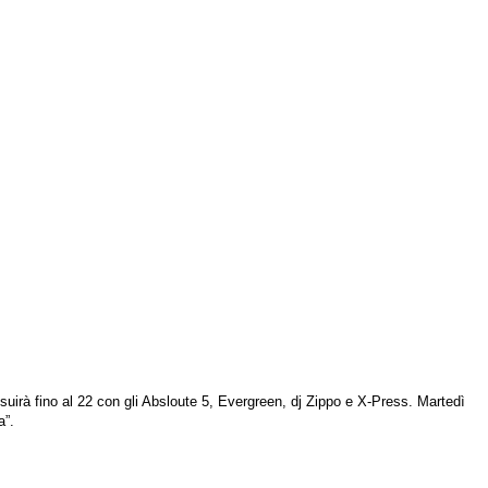
irà fino al 22 con gli Absloute 5, Evergreen, dj Zippo e X-Press.
Martedì
a”.