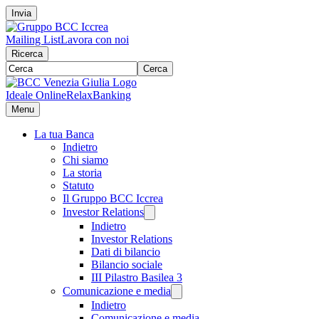
Invia
Mailing List
Lavora con noi
Ricerca
Cerca
Ideale Online
RelaxBanking
Menu
La tua Banca
Indietro
Chi siamo
La storia
Statuto
Il Gruppo BCC Iccrea
Investor Relations
Indietro
Investor Relations
Dati di bilancio
Bilancio sociale
III Pilastro Basilea 3
Comunicazione e media
Indietro
Comunicazione e media