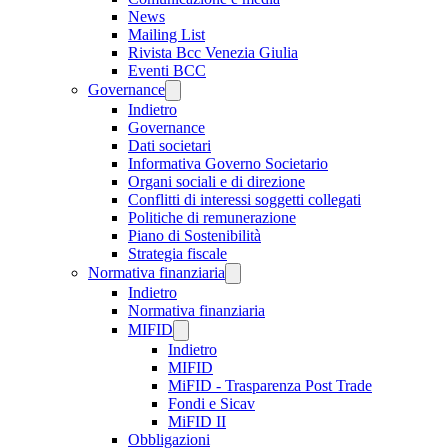
News
Mailing List
Rivista Bcc Venezia Giulia
Eventi BCC
Governance
Indietro
Governance
Dati societari
Informativa Governo Societario
Organi sociali e di direzione
Conflitti di interessi soggetti collegati
Politiche di remunerazione
Piano di Sostenibilità
Strategia fiscale
Normativa finanziaria
Indietro
Normativa finanziaria
MIFID
Indietro
MIFID
MiFID - Trasparenza Post Trade
Fondi e Sicav
MiFID II
Obbligazioni