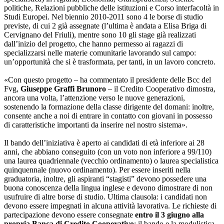
politiche, Relazioni pubbliche delle istituzioni e Corso interfacoltà in
Studi Europei. Nel biennio 2010-2011 sono 4 le borse di studio
previste, di cui 2 già assegnate (l’ultima è andata a Elisa Briga di
Cervignano del Friuli), mentre sono 10 gli stage già realizzati
dall’inizio del progetto, che hanno permesso ai ragazzi di
specializzarsi nelle materie comunitarie lavorando sul campo:
un’opportunità che si è trasformata, per tanti, in un lavoro concreto.
«Con questo progetto – ha commentato il presidente delle Bcc del
Fvg,
Giuseppe Graffi Brunoro
– il Credito Cooperativo dimostra,
ancora una volta, l’attenzione verso le nuove generazioni,
sostenendo la formazione della classe dirigente del domani: inoltre,
consente anche a noi di entrare in contatto con giovani in possesso
di caratteristiche importanti da inserire nel nostro sistema».
Il bando dell’iniziativa è aperto ai candidati di età inferiore ai 28
anni, che abbiano conseguito (con un voto non inferiore a 99/110)
una laurea quadriennale (vecchio ordinamento) o laurea specialistica
quinquennale (nuovo ordinamento). Per essere inseriti nella
graduatoria, inoltre, gli aspiranti “stagisti” devono possedere una
buona conoscenza della lingua inglese e devono dimostrare di non
usufruire di altre borse di studio. Ultima clausola: i candidati non
devono essere impegnati in alcuna attività lavorativa. Le richieste di
partecipazione devono essere consegnate
entro il 3 giugno alla
propria Banca di Credito Cooperativo
; il bando e la modulistica