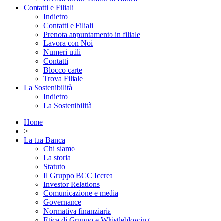
Contatti e Filiali
Indietro
Contatti e Filiali
Prenota appuntamento in filiale
Lavora con Noi
Numeri utili
Contatti
Blocco carte
Trova Filiale
La Sostenibilità
Indietro
La Sostenibilità
Home
>
La tua Banca
Chi siamo
La storia
Statuto
Il Gruppo BCC Iccrea
Investor Relations
Comunicazione e media
Governance
Normativa finanziaria
Etica di Gruppo e Whistleblowing