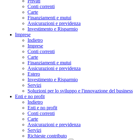
Privati
Conti correnti
Carte
Finanziamenti e mutui
Assicurazioni e previdenza
Investimento e Risparmio
Imprese
Indietro
Imprese
Conti correnti
Carte
Finanziamenti e mutui
Assicurazioni e previdenza
Estero
Investimento e Risparmio
Servizi
Soluzioni per lo sviluppo e l'innovazione del business
Enti e no profit
Indietro
Enti e no profit
Conti correnti
Carte
Assicurazioni e previdenza
Servizi
Richieste contributo