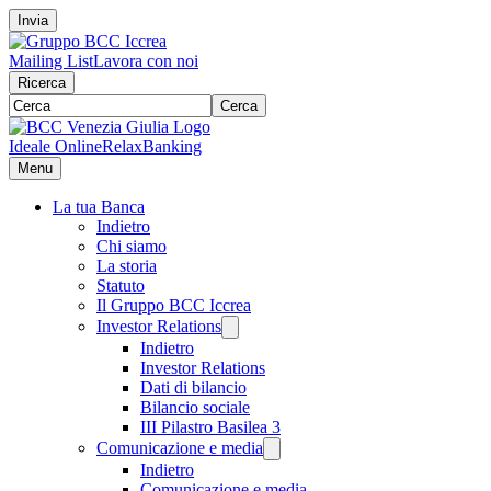
Invia
Mailing List
Lavora con noi
Ricerca
Cerca
Ideale Online
RelaxBanking
Menu
La tua Banca
Indietro
Chi siamo
La storia
Statuto
Il Gruppo BCC Iccrea
Investor Relations
Indietro
Investor Relations
Dati di bilancio
Bilancio sociale
III Pilastro Basilea 3
Comunicazione e media
Indietro
Comunicazione e media