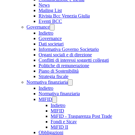
News
Mailing List
Rivista Bcc Venezia Giulia
Eventi BCC
Governance
Indietro
Governance
Dati societari
Informativa Governo Societario
Organi sociali e di direzione
Conflitti di interessi soggetti collegati
Politiche di remunerazione
Piano di Sostenibilità
Strategia fiscale
Normativa finanziaria
Indietro
Normativa finanziaria
MIFID
Indietro
MIFID
MiFID - Trasparenza Post Trade
Fondi e Sicav
MiFID II
Obbligazioni