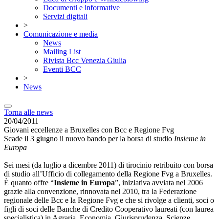
Documenti e informative
Servizi digitali
>
Comunicazione e media
News
Mailing List
Rivista Bcc Venezia Giulia
Eventi BCC
>
News
Torna alle news
20/04/2011
Giovani eccellenze a Bruxelles con Bcc e Regione Fvg
Scade il 3 giugno il nuovo bando per la borsa di studio
Insieme in
Europa
Sei mesi (da luglio a dicembre 2011) di tirocinio retribuito con borsa
di studio all’Ufficio di collegamento della Regione Fvg a Bruxelles.
È quanto offre “
Insieme in Europa
”, iniziativa avviata nel 2006
grazie alla convenzione, rinnovata nel 2010, tra la Federazione
regionale delle Bcc e la Regione Fvg e che si rivolge a clienti, soci o
figli di soci delle Banche di Credito Cooperativo laureati (con laurea
specialistica) in Agraria, Economia, Giurisprudenza, Scienze