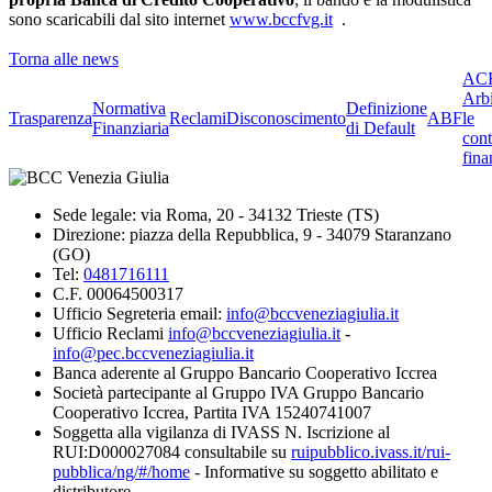
sono scaricabili dal sito internet
www.bccfvg.it
.
Torna alle news
ACF
Arbi
Normativa
Definizione
Trasparenza
Reclami
Disconoscimento
ABF
le
Finanziaria
di Default
cont
fina
Sede legale: via Roma, 20 - 34132 Trieste (TS)
Direzione: piazza della Repubblica, 9 - 34079 Staranzano
(GO)
Tel:
0481716111
C.F. 00064500317
Ufficio Segreteria email:
info@bccveneziagiulia.it
Ufficio Reclami
info@bccveneziagiulia.it
-
info@pec.bccveneziagiulia.it
Banca aderente al Gruppo Bancario Cooperativo Iccrea
Società partecipante al Gruppo IVA Gruppo Bancario
Cooperativo Iccrea, Partita IVA 15240741007
Soggetta alla vigilanza di IVASS N. Iscrizione al
RUI:D000027084 consultabile su
ruipubblico.ivass.it/rui-
pubblica/ng/#/home
- Informative su soggetto abilitato e
distributore