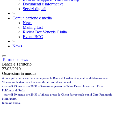
Documenti e informative
Servizi digitali
>
Comunicazione e media
News
Mailing List
Rivista Bcc Venezia Giulia
Eventi BCC
>
News
Torna alle news
Banca e Territorio
22/03/2010
Quaresima in musica
A poco più di un mese dalla scomparsa,
la Banca di Credito Cooperativo di Staranzano e
Villesse vuole ricordare Luciano Moratti con due concerti :
-
martedì 23 marzo ore
20.30 a Staranzano presso la Chiesa Parrocchiale con il Coro
Polifonico di Ruda
- martedì 30 marzo ore
20.30 a Villesse presso la Chiesa Parrocchiale con il Coro Femminile
Multifariam.
Ingresso libero.