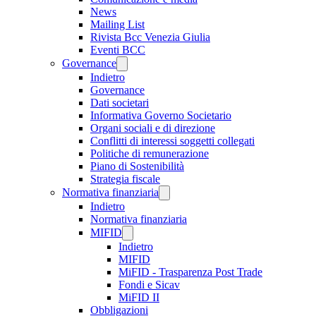
News
Mailing List
Rivista Bcc Venezia Giulia
Eventi BCC
Governance
Indietro
Governance
Dati societari
Informativa Governo Societario
Organi sociali e di direzione
Conflitti di interessi soggetti collegati
Politiche di remunerazione
Piano di Sostenibilità
Strategia fiscale
Normativa finanziaria
Indietro
Normativa finanziaria
MIFID
Indietro
MIFID
MiFID - Trasparenza Post Trade
Fondi e Sicav
MiFID II
Obbligazioni