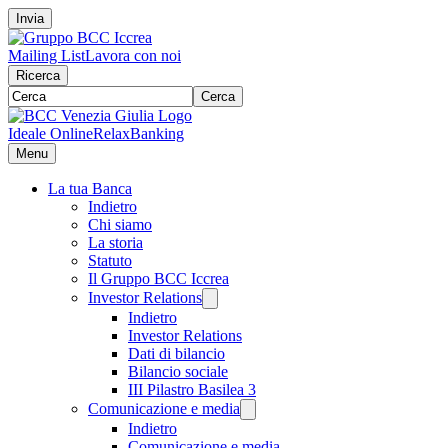
Invia
Mailing List
Lavora con noi
Ricerca
Cerca
Ideale Online
RelaxBanking
Menu
La tua Banca
Indietro
Chi siamo
La storia
Statuto
Il Gruppo BCC Iccrea
Investor Relations
Indietro
Investor Relations
Dati di bilancio
Bilancio sociale
III Pilastro Basilea 3
Comunicazione e media
Indietro
Comunicazione e media