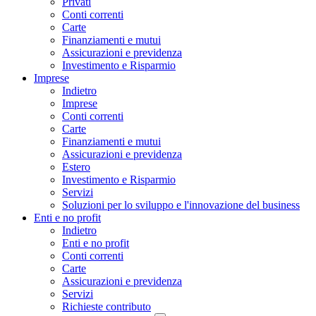
Privati
Conti correnti
Carte
Finanziamenti e mutui
Assicurazioni e previdenza
Investimento e Risparmio
Imprese
Indietro
Imprese
Conti correnti
Carte
Finanziamenti e mutui
Assicurazioni e previdenza
Estero
Investimento e Risparmio
Servizi
Soluzioni per lo sviluppo e l'innovazione del business
Enti e no profit
Indietro
Enti e no profit
Conti correnti
Carte
Assicurazioni e previdenza
Servizi
Richieste contributo