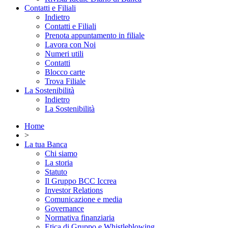
Contatti e Filiali
Indietro
Contatti e Filiali
Prenota appuntamento in filiale
Lavora con Noi
Numeri utili
Contatti
Blocco carte
Trova Filiale
La Sostenibilità
Indietro
La Sostenibilità
Home
>
La tua Banca
Chi siamo
La storia
Statuto
Il Gruppo BCC Iccrea
Investor Relations
Comunicazione e media
Governance
Normativa finanziaria
Etica di Gruppo e Whistleblowing