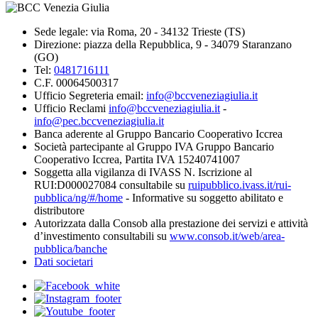
Sede legale: via Roma, 20 - 34132 Trieste (TS)
Direzione: piazza della Repubblica, 9 - 34079 Staranzano
(GO)
Tel:
0481716111
C.F. 00064500317
Ufficio Segreteria email:
info@bccveneziagiulia.it
Ufficio Reclami
info@bccveneziagiulia.it
-
info@pec.bccveneziagiulia.it
Banca aderente al Gruppo Bancario Cooperativo Iccrea
Società partecipante al Gruppo IVA Gruppo Bancario
Cooperativo Iccrea, Partita IVA 15240741007
Soggetta alla vigilanza di IVASS N. Iscrizione al
RUI:D000027084 consultabile su
ruipubblico.ivass.it/rui-
pubblica/ng/#/home
- Informative su soggetto abilitato e
distributore
Autorizzata dalla Consob alla prestazione dei servizi e attività
d’investimento consultabili su
www.consob.it/web/area-
pubblica/banche
Dati societari