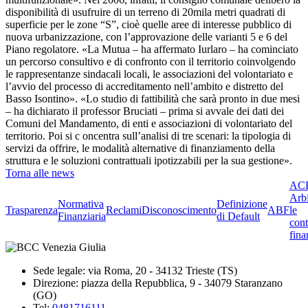
disponibilità di usufruire di un terreno di 20mila metri quadrati di
superficie per le zone “S”, cioè quelle aree di interesse pubblico di
nuova urbanizzazione, con l’approvazione delle varianti 5 e 6 del
Piano regolatore. «La Mutua – ha affermato Iurlaro – ha cominciato
un percorso consultivo e di confronto con il territorio coinvolgendo
le rappresentanze sindacali locali, le associazioni del volontariato e
l’avvio del processo di accreditamento nell’ambito e distretto del
Basso Isontino». «Lo studio di fattibilità che sarà pronto in due mesi
– ha dichiarato il professor Bruciati – prima si avvale dei dati dei
Comuni del Mandamento, di enti e associazioni di volontariato del
territorio. Poi si c oncentra sull’analisi di tre scenari: la tipologia di
servizi da offrire, le modalità alternative di finanziamento della
struttura e le soluzioni contrattuali ipotizzabili per la sua gestione».
Torna alle news
ACF
Arbi
Normativa
Definizione
Trasparenza
Reclami
Disconoscimento
ABF
le
Finanziaria
di Default
cont
fina
Sede legale: via Roma, 20 - 34132 Trieste (TS)
Direzione: piazza della Repubblica, 9 - 34079 Staranzano
(GO)
Tel:
0481716111