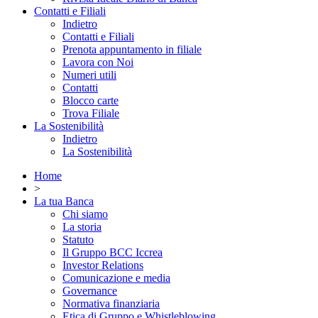
Contatti e Filiali
Indietro
Contatti e Filiali
Prenota appuntamento in filiale
Lavora con Noi
Numeri utili
Contatti
Blocco carte
Trova Filiale
La Sostenibilità
Indietro
La Sostenibilità
Home
>
La tua Banca
Chi siamo
La storia
Statuto
Il Gruppo BCC Iccrea
Investor Relations
Comunicazione e media
Governance
Normativa finanziaria
Etica di Gruppo e Whistleblowing