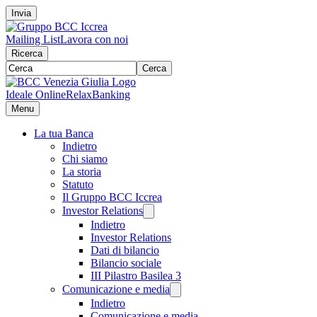
Invia
Mailing List
Lavora con noi
Ricerca
Cerca
Ideale Online
RelaxBanking
Menu
La tua Banca
Indietro
Chi siamo
La storia
Statuto
Il Gruppo BCC Iccrea
Investor Relations
Indietro
Investor Relations
Dati di bilancio
Bilancio sociale
III Pilastro Basilea 3
Comunicazione e media
Indietro
Comunicazione e media