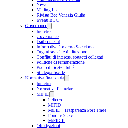
News
Mailing List
Rivista Bcc Venezia Giulia
Eventi BCC
Governance
Indietro
Governance
Dati societari
Informativa Governo Societario
Organi sociali e di direzione
Conflitti di interessi soggetti collegati
Politiche di remunerazione
Piano di Sostenibilità
Strategia fiscale
Normativa finanziaria
Indietro
Normativa finanziaria
MIFID
Indietro
MIFID
MiFID - Trasparenza Post Trade
Fondi e Sicav
MiFID II
Obbligazioni