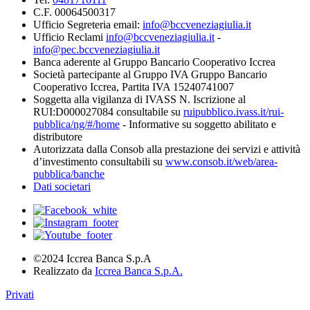
C.F. 00064500317
Ufficio Segreteria email:
info@bccveneziagiulia.it
Ufficio Reclami
info@bccveneziagiulia.it
-
info@pec.bccveneziagiulia.it
Banca aderente al Gruppo Bancario Cooperativo Iccrea
Società partecipante al Gruppo IVA Gruppo Bancario
Cooperativo Iccrea, Partita IVA 15240741007
Soggetta alla vigilanza di IVASS N. Iscrizione al
RUI:D000027084 consultabile su
ruipubblico.ivass.it/rui-
pubblica/ng/#/home
- Informative su soggetto abilitato e
distributore
Autorizzata dalla Consob alla prestazione dei servizi e attività
d’investimento consultabili su
www.consob.it/web/area-
pubblica/banche
Dati societari
©2024 Iccrea Banca S.p.A
Realizzato da
Iccrea Banca S.p.A.
Privati