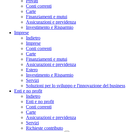
Privati
Conti correnti
Carte
Finanziamenti e mutui
Assicurazioni e previdenza
Investimento e Risparmio
Imprese
Indietro
Imprese
Conti correnti
Carte
Finanziamenti e mutui
Assicurazioni e previdenza
Estero
Investimento e Risparmio
Servizi
Soluzioni per lo sviluppo e l'innovazione del business
Enti e no profit
Indietro
Enti e no profit
Conti correnti
Carte
Assicurazioni e previdenza
Servizi
Richieste contributo