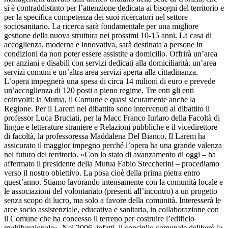
si è contraddistinto per l’attenzione dedicata ai bisogni del territorio e
per la specifica competenza dei suoi ricercatori nel settore
sociosanitario. La ricerca sarà fondamentale per una migliore
gestione della nuova struttura nei prossimi 10-15 anni. La casa di
accoglienza, moderna e innovativa, sarà destinata a persone in
condizioni da non poter essere assistite a domicilio. Offrirà un’area
per anziani e disabili con servizi dedicati alla domiciliarità, un’area
servizi comuni e un’altra area servizi aperta alla cittadinanza.
L’opera impegnerà una spesa di circa 14 milioni di euro e prevede
un’accoglienza di 120 posti a pieno regime. Tre enti gli enti
coinvolti: la Mutua, il Comune e quasi sicuramente anche la
Regione. Per il Larem nel dibattito sono intervenuti al dibattito il
professor Luca Bruciati, per la Macc Franco Iurlaro della Facoltà di
lingue e letterature straniere e Relazioni pubbliche e il vicedirettore
di facoltà, la professoressa Maddalena Del Bianco. Il Larem ha
assicurato il maggior impegno perché l’opera ha una grande valenza
nel futuro del territorio. «Con lo stato di avanzamento di oggi – ha
affermato il presidente della Mutua Fabio Steccherini – procediamo
verso il nostro obiettivo. La posa cioè della prima pietra entro
quest’anno. Stiamo lavorando intensamente con la comunità locale e
le associazioni del volontariato (presenti all’incontro) a un progetto
senza scopo di lucro, ma solo a favore della comunità. Interesserà le
aree socio assistenziale, educativa e sanitaria, in collaborazione con
il Comune che ha concesso il terreno per costruire l’edificio
multifunzionale». Nel 2006, infatti, il consiglio comunale deliberò la