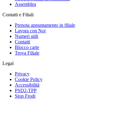
Assemblea
Contatti e Filiali
Prenota appuntamento in filiale
Lavora con Noi
Numeri utili
Contatti
Blocco carte
Trova Filiale
Legal
Privacy
Cookie Policy
Accessibilità
PSD2-TPP
Stop Frodi