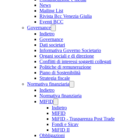
News
Mailing List
Rivista Bcc Venezia Giulia
Eventi BCC
Governance
Indietro
Governance
Dati societari
Informativa Governo Societario
Organi sociali e di direzione
Conflitti di interessi soggetti collegati
Politiche di remunerazione
Piano di Sostenibilità
Strategia fiscale
Normativa finanziaria
Indietro
Normativa finanziaria
MIFID
Indietro
MIFID
MiFID - Trasparenza Post Trade
Fondi e Sicav
MiFID II
Obbligazioni