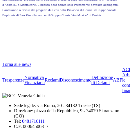
d’Aosta
81 a Monfalcone. L’incasso della serata sarà interamente devoluto al progetto.
Canteranno a favore del progetto due cori della Provincia di Gorizia: il Gruppo Vocale
Euphonia di San Pier d'Isonzo ed il Gruppo Corale "Ars Musica" di Gorizia.
Torna alle news
ACF
Arbi
Normativa
Definizione
Trasparenza
Reclami
Disconoscimento
ABF
le
Finanziaria
di Default
cont
fina
Sede legale: via Roma, 20 - 34132 Trieste (TS)
Direzione: piazza della Repubblica, 9 - 34079 Staranzano
(GO)
Tel:
0481716111
C.F. 00064500317