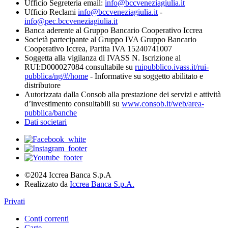
Ufficio Segreteria email:
info@bccveneziagiulia.it
Ufficio Reclami
info@bccveneziagiulia.it
-
info@pec.bccveneziagiulia.it
Banca aderente al Gruppo Bancario Cooperativo Iccrea
Società partecipante al Gruppo IVA Gruppo Bancario
Cooperativo Iccrea, Partita IVA 15240741007
Soggetta alla vigilanza di IVASS N. Iscrizione al
RUI:D000027084 consultabile su
ruipubblico.ivass.it/rui-
pubblica/ng/#/home
- Informative su soggetto abilitato e
distributore
Autorizzata dalla Consob alla prestazione dei servizi e attività
d’investimento consultabili su
www.consob.it/web/area-
pubblica/banche
Dati societari
©2024 Iccrea Banca S.p.A
Realizzato da
Iccrea Banca S.p.A.
Privati
Conti correnti
Carte