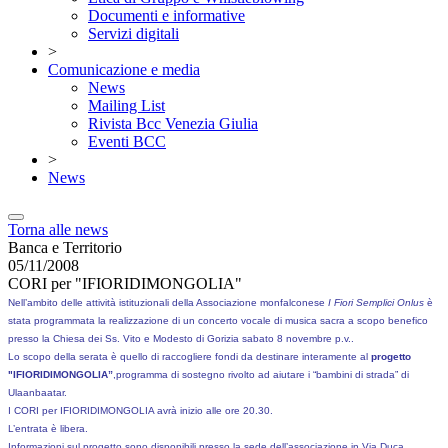
Documenti e informative
Servizi digitali
>
Comunicazione e media
News
Mailing List
Rivista Bcc Venezia Giulia
Eventi BCC
>
News
Torna alle news
Banca e Territorio
05/11/2008
CORI per "IFIORIDIMONGOLIA"
Nell’ambito delle attività istituzionali della Associazione monfalconese
I Fiori Semplici Onlus
è
stata programmata la realizzazione di un concerto vocale di musica sacra a scopo benefico
presso
la Chiesa dei Ss. Vito e Modesto di Gorizia sabato 8 novembre p.v..
Lo scopo della serata è quello di raccogliere fondi da destinare interamente al
progetto
"IFIORIDIMONGOLIA”
,programma di sostegno rivolto ad aiutare i “bambini di strada” di
Ulaanbaatar.
I CORI per IFIORIDIMONGOLIA avrà inizio alle ore 20.30.
L’entrata è libera.
Informazioni sul progetto sono disponibili presso la sede dell’associazione in Via Duca