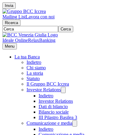
Invia
Mailing List
Lavora con noi
Ricerca
Cerca
Ideale Online
RelaxBanking
Menu
La tua Banca
Indietro
Chi siamo
La storia
Statuto
Il Gruppo BCC Iccrea
Investor Relations
Indietro
Investor Relations
Dati di bilancio
Bilancio sociale
III Pilastro Basilea 3
Comunicazione e media
Indietro
Comunicazione e media