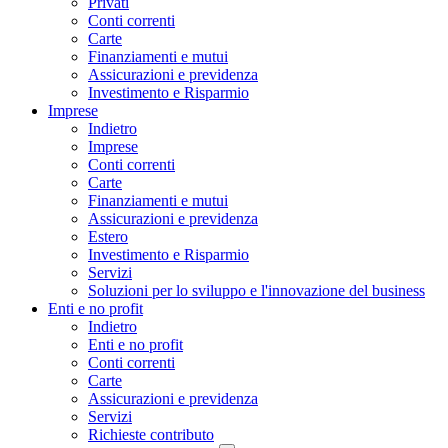
Privati
Conti correnti
Carte
Finanziamenti e mutui
Assicurazioni e previdenza
Investimento e Risparmio
Imprese
Indietro
Imprese
Conti correnti
Carte
Finanziamenti e mutui
Assicurazioni e previdenza
Estero
Investimento e Risparmio
Servizi
Soluzioni per lo sviluppo e l'innovazione del business
Enti e no profit
Indietro
Enti e no profit
Conti correnti
Carte
Assicurazioni e previdenza
Servizi
Richieste contributo