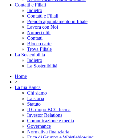
Contatti e Filiali
Indietro
Contatti e Filiali
Prenota appuntamento in filiale
Lavora con Noi
Numeri utili
Contatti
Blocco carte
Trova Filiale
La Sostenibilità
Indietro
La Sostenibilità
Home
>
La tua Banca
Chi siamo
La storia
Statuto
Il Gruppo BCC Iccrea
Investor Relations
Comunicazione e media
Governance
Normativa finanziaria
Etica di Gruppo e Whistleblowing