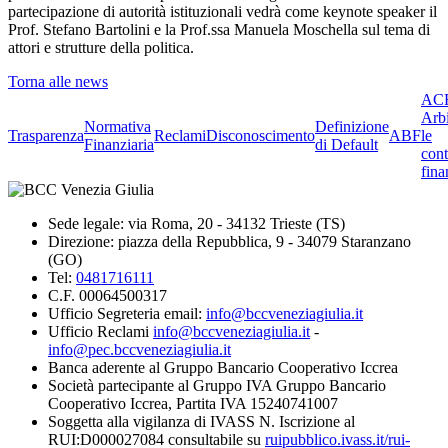
partecipazione di autorità istituzionali vedrà come keynote speaker il
Prof. Stefano Bartolini e la Prof.ssa Manuela Moschella sul tema di
attori e strutture della politica.
Torna alle news
ACF
Arbi
Normativa
Definizione
Trasparenza
Reclami
Disconoscimento
ABF
le
Finanziaria
di Default
cont
fina
Sede legale: via Roma, 20 - 34132 Trieste (TS)
Direzione: piazza della Repubblica, 9 - 34079 Staranzano
(GO)
Tel:
0481716111
C.F. 00064500317
Ufficio Segreteria email:
info@bccveneziagiulia.it
Ufficio Reclami
info@bccveneziagiulia.it
-
info@pec.bccveneziagiulia.it
Banca aderente al Gruppo Bancario Cooperativo Iccrea
Società partecipante al Gruppo IVA Gruppo Bancario
Cooperativo Iccrea, Partita IVA 15240741007
Soggetta alla vigilanza di IVASS N. Iscrizione al
RUI:D000027084 consultabile su
ruipubblico.ivass.it/rui-