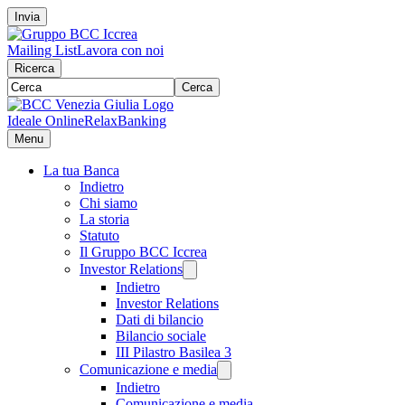
Invia
Mailing List
Lavora con noi
Ricerca
Cerca
Ideale Online
RelaxBanking
Menu
La tua Banca
Indietro
Chi siamo
La storia
Statuto
Il Gruppo BCC Iccrea
Investor Relations
Indietro
Investor Relations
Dati di bilancio
Bilancio sociale
III Pilastro Basilea 3
Comunicazione e media
Indietro
Comunicazione e media