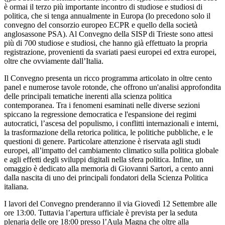
è ormai il terzo più importante incontro di studiose e studiosi di
politica, che si tenga annualmente in Europa (lo precedono solo il
convegno del consorzio europeo ECPR e quello della società
anglosassone PSA). Al Convegno della SISP di Trieste sono attesi
più di 700 studiose e studiosi, che hanno già effettuato la propria
registrazione, provenienti da svariati paesi europei ed extra europei,
oltre che ovviamente dall’Italia.
Il Convegno presenta un ricco programma articolato in oltre cento
panel e numerose tavole rotonde, che offrono un'analisi approfondita
delle principali tematiche inerenti alla scienza politica
contemporanea. Tra i fenomeni esaminati nelle diverse sezioni
spiccano la regressione democratica e l'espansione dei regimi
autocratici, l’ascesa del populismo, i conflitti internazionali e interni,
la trasformazione della retorica politica, le politiche pubbliche, e le
questioni di genere. Particolare attenzione è riservata agli studi
europei, all’impatto del cambiamento climatico sulla politica globale
e agli effetti degli sviluppi digitali nella sfera politica. Infine, un
omaggio è dedicato alla memoria di Giovanni Sartori, a cento anni
dalla nascita di uno dei principali fondatori della Scienza Politica
italiana.
I lavori del Convegno prenderanno il via Giovedì 12 Settembre alle
ore 13:00. Tuttavia l’apertura ufficiale è prevista per la seduta
plenaria delle ore 18:00 presso l’Aula Magna che oltre alla