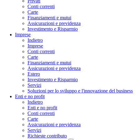
Privati
Conti correnti
Carte
Finanziamenti e mutui
Assicurazioni e previdenza
Investimento e Risparmio
Imprese
Indietro
Imprese
Conti correnti
Carte
Finanziamenti e mutui
Assicurazioni e previdenza
Estero
Investimento e Risparmio
Servizi
Soluzioni per lo sviluppo e l'innovazione del business
Enti e no profit
Indietro
Enti e no profit
Conti correnti
Carte
Assicurazioni e previdenza
Servizi
Richieste contributo