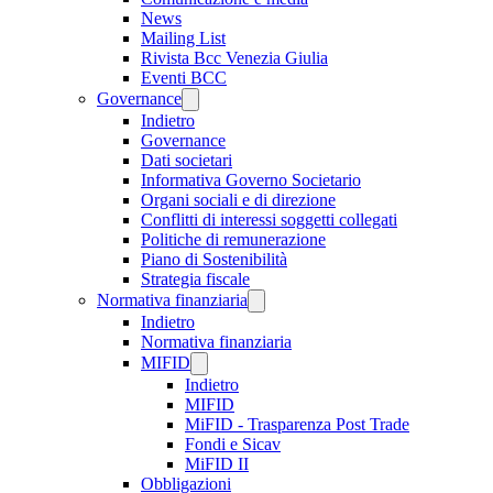
News
Mailing List
Rivista Bcc Venezia Giulia
Eventi BCC
Governance
Indietro
Governance
Dati societari
Informativa Governo Societario
Organi sociali e di direzione
Conflitti di interessi soggetti collegati
Politiche di remunerazione
Piano di Sostenibilità
Strategia fiscale
Normativa finanziaria
Indietro
Normativa finanziaria
MIFID
Indietro
MIFID
MiFID - Trasparenza Post Trade
Fondi e Sicav
MiFID II
Obbligazioni