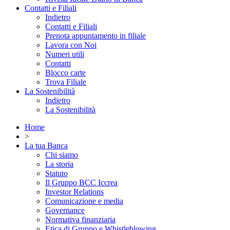
Contatti e Filiali
Indietro
Contatti e Filiali
Prenota appuntamento in filiale
Lavora con Noi
Numeri utili
Contatti
Blocco carte
Trova Filiale
La Sostenibilità
Indietro
La Sostenibilità
Home
>
La tua Banca
Chi siamo
La storia
Statuto
Il Gruppo BCC Iccrea
Investor Relations
Comunicazione e media
Governance
Normativa finanziaria
Etica di Gruppo e Whistleblowing