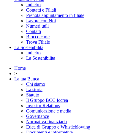
Indietro
Contatti e Filiali
Prenota appuntamento in filiale
Lavora con Noi
Numeri utili
Contatti
Blocco carte
Trova Filiale
La Sostenibilità
Indietro
La Sostenibilità
Home
>
La tua Banca
Chi siamo
La storia
Statuto
Il Gruppo BCC Iccrea
Investor Relations
Comunicazione e media
Governance
Normativa finanziaria
Etica di Gruppo e Whistleblowing
Documenti e informative