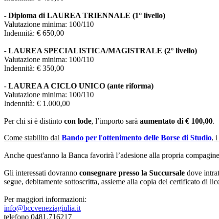
-
Diploma di LAUREA TRIENNALE (1° livello)
Valutazione minima: 100/110
Indennità: € 650,00
-
LAUREA SPECIALISTICA/MAGISTRALE (2° livello)
Valutazione minima: 100/110
Indennità: € 350,00
-
LAUREA A CICLO UNICO (ante riforma)
Valutazione minima: 100/110
Indennità: € 1.000,00
Per chi si è distinto
con lode
, l’importo sarà
aumentato di € 100,00
.
Come stabilito dal
Bando per l'ottenimento delle Borse di Studio
, 
Anche quest'anno la Banca favorirà l’adesione alla propria compagine 
Gli interessati dovranno
consegnare presso la S
uccursale
dove intra
segue, debitamente sottoscritta, assieme alla copia del certificato di l
Per maggiori informazioni:
info@bccveneziagiulia.it
telefono 0481.716217