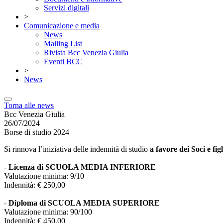
Servizi digitali
>
Comunicazione e media
News
Mailing List
Rivista Bcc Venezia Giulia
Eventi BCC
>
News
Torna alle news
Bcc Venezia Giulia
26/07/2024
Borse di studio 2024
Si rinnova l’iniziativa delle indennità di studio
a favore dei Soci e figl
-
Licenza di SCUOLA MEDIA INFERIORE
Valutazione minima: 9/10
Indennità: € 250,00
-
Diploma di SCUOLA MEDIA SUPERIORE
Valutazione minima: 90/100
Indennità: € 450,00