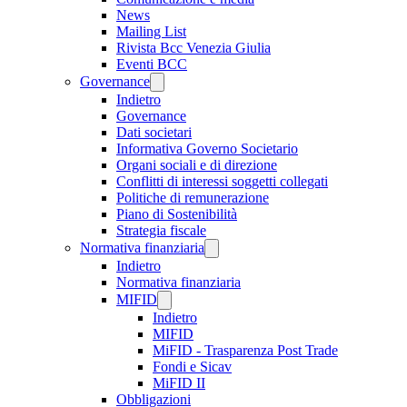
News
Mailing List
Rivista Bcc Venezia Giulia
Eventi BCC
Governance
Indietro
Governance
Dati societari
Informativa Governo Societario
Organi sociali e di direzione
Conflitti di interessi soggetti collegati
Politiche di remunerazione
Piano di Sostenibilità
Strategia fiscale
Normativa finanziaria
Indietro
Normativa finanziaria
MIFID
Indietro
MIFID
MiFID - Trasparenza Post Trade
Fondi e Sicav
MiFID II
Obbligazioni