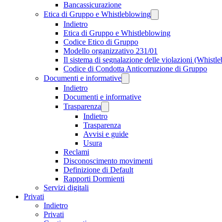
Bancassicurazione
Etica di Gruppo e Whistleblowing
Indietro
Etica di Gruppo e Whistleblowing
Codice Etico di Gruppo
Modello organizzativo 231/01
Il sistema di segnalazione delle violazioni (Whistl
Codice di Condotta Anticorruzione di Gruppo
Documenti e informative
Indietro
Documenti e informative
Trasparenza
Indietro
Trasparenza
Avvisi e guide
Usura
Reclami
Disconoscimento movimenti
Definizione di Default
Rapporti Dormienti
Servizi digitali
Privati
Indietro
Privati