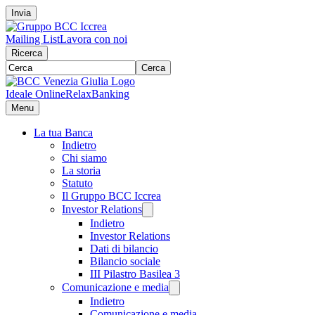
Invia
Mailing List
Lavora con noi
Ricerca
Cerca
Ideale Online
RelaxBanking
Menu
La tua Banca
Indietro
Chi siamo
La storia
Statuto
Il Gruppo BCC Iccrea
Investor Relations
Indietro
Investor Relations
Dati di bilancio
Bilancio sociale
III Pilastro Basilea 3
Comunicazione e media
Indietro
Comunicazione e media