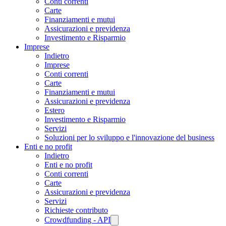
Conti correnti
Carte
Finanziamenti e mutui
Assicurazioni e previdenza
Investimento e Risparmio
Imprese
Indietro
Imprese
Conti correnti
Carte
Finanziamenti e mutui
Assicurazioni e previdenza
Estero
Investimento e Risparmio
Servizi
Soluzioni per lo sviluppo e l'innovazione del business
Enti e no profit
Indietro
Enti e no profit
Conti correnti
Carte
Assicurazioni e previdenza
Servizi
Richieste contributo
Crowdfunding - API