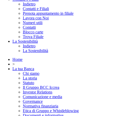
Indietro
Contatti e Filiali
Prenota appuntamento in filiale
Lavora con Noi
Numeri utili
Contatti
Blocco carte
Trova Filiale
La Sostenibilità
Indietro
La Sostenibilità
Home
>
La tua Banca
Chi siamo
La storia
Statuto
Il Gruppo BCC Iccrea
Investor Relations
Comunicazione e media
Governance
Normativa finanziaria
Etica di Gruppo e Whistleblowing
Documenti e informative