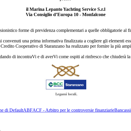
il Marina Lepanto Yachting Service S.r.l
Via Consiglio d’Europa 10 - Monfalcone
onistico forme di previdenza complementari a quelle obbligatorie al fin
ai convenuti una prima informativa finalizzata a cogliere gli elementi es
 Credito Cooperativo di Staranzano ha realizzato per fornire la più amp
ando di incontraVi e di averVi come ospiti al rinfresco che chiuderà la
ne di Default
ABF
ACF - Arbitro per le controversie finanziarie
Bancassi
)