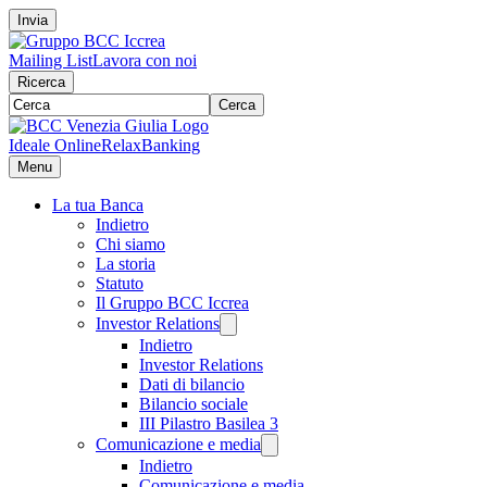
Invia
Mailing List
Lavora con noi
Ricerca
Cerca
Ideale Online
RelaxBanking
Menu
La tua Banca
Indietro
Chi siamo
La storia
Statuto
Il Gruppo BCC Iccrea
Investor Relations
Indietro
Investor Relations
Dati di bilancio
Bilancio sociale
III Pilastro Basilea 3
Comunicazione e media
Indietro
Comunicazione e media