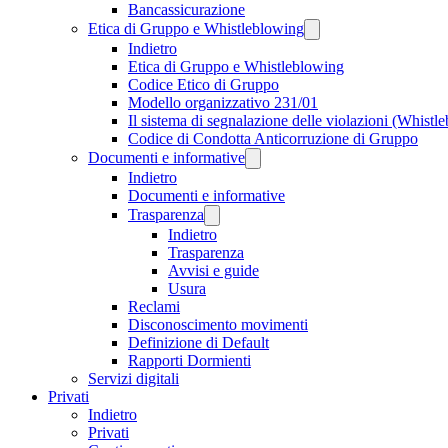
Bancassicurazione
Etica di Gruppo e Whistleblowing
Indietro
Etica di Gruppo e Whistleblowing
Codice Etico di Gruppo
Modello organizzativo 231/01
Il sistema di segnalazione delle violazioni (Whistl
Codice di Condotta Anticorruzione di Gruppo
Documenti e informative
Indietro
Documenti e informative
Trasparenza
Indietro
Trasparenza
Avvisi e guide
Usura
Reclami
Disconoscimento movimenti
Definizione di Default
Rapporti Dormienti
Servizi digitali
Privati
Indietro
Privati