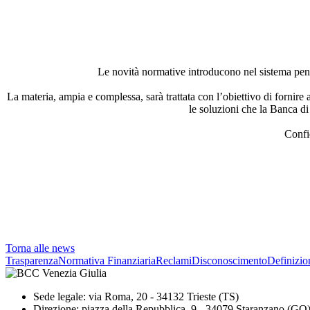
Le novità normative introducono nel sistema pensi
La materia, ampia e complessa, sarà trattata con l’obiettivo di fornire 
le soluzioni che la Banca di
Confid
Torna alle news
Trasparenza
Normativa Finanziaria
Reclami
Disconoscimento
Definizio
Sede legale: via Roma, 20 - 34132 Trieste (TS)
Direzione: piazza della Repubblica, 9 - 34079 Staranzano (GO