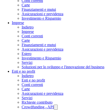
Conti correnti
Carte
Finanziamenti e mutui
Assicurazioni e previdenza
Investimento e Risparmio
Imprese
Indietro
Imprese
Conti correnti
Carte
Finanziamenti e mutui
Assicurazioni e previdenza
Estero
Investimento e Risparmio
Servizi
Soluzioni per lo sviluppo e l'innovazione del business
Enti e no profit
Indietro
Enti e no profit
Conti correnti
Carte
Assicurazioni e previdenza
Servizi
Richieste contributo
Crowdfunding - API