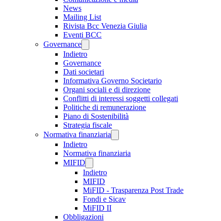
News
Mailing List
Rivista Bcc Venezia Giulia
Eventi BCC
Governance
Indietro
Governance
Dati societari
Informativa Governo Societario
Organi sociali e di direzione
Conflitti di interessi soggetti collegati
Politiche di remunerazione
Piano di Sostenibilità
Strategia fiscale
Normativa finanziaria
Indietro
Normativa finanziaria
MIFID
Indietro
MIFID
MiFID - Trasparenza Post Trade
Fondi e Sicav
MiFID II
Obbligazioni