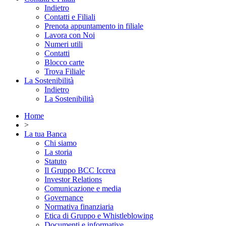
Indietro
Contatti e Filiali
Prenota appuntamento in filiale
Lavora con Noi
Numeri utili
Contatti
Blocco carte
Trova Filiale
La Sostenibilità
Indietro
La Sostenibilità
Home
>
La tua Banca
Chi siamo
La storia
Statuto
Il Gruppo BCC Iccrea
Investor Relations
Comunicazione e media
Governance
Normativa finanziaria
Etica di Gruppo e Whistleblowing
Documenti e informative