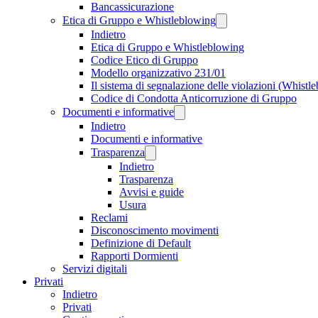
Bancassicurazione
Etica di Gruppo e Whistleblowing
Indietro
Etica di Gruppo e Whistleblowing
Codice Etico di Gruppo
Modello organizzativo 231/01
Il sistema di segnalazione delle violazioni (Whistl
Codice di Condotta Anticorruzione di Gruppo
Documenti e informative
Indietro
Documenti e informative
Trasparenza
Indietro
Trasparenza
Avvisi e guide
Usura
Reclami
Disconoscimento movimenti
Definizione di Default
Rapporti Dormienti
Servizi digitali
Privati
Indietro
Privati