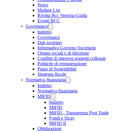
News
Mailing List
Rivista Bcc Venezia Giulia
Eventi BCC
Governance
Indietro
Governance
Dati societari
Informativa Governo Societario
Organi sociali e di direzione
Conflitti di interessi soggetti collegati
Politiche di remunerazione
Piano di Sostenibilità
Strategia fiscale
Normativa finanziaria
Indietro
Normativa finanziaria
MIFID
Indietro
MIFID
MiFID - Trasparenza Post Trade
Fondi e Sicav
MiFID II
Obbligazioni