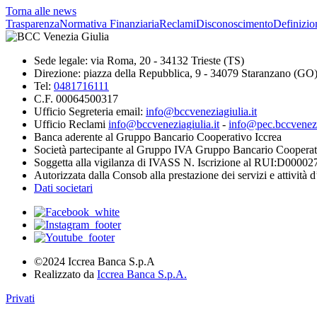
Torna alle news
Trasparenza
Normativa Finanziaria
Reclami
Disconoscimento
Definizio
Sede legale: via Roma, 20 - 34132 Trieste (TS)
Direzione: piazza della Repubblica, 9 - 34079 Staranzano (GO
Tel:
0481716111
C.F. 00064500317
Ufficio Segreteria email:
info@bccveneziagiulia.it
Ufficio Reclami
info@bccveneziagiulia.it
-
info@pec.bccvenezia
Banca aderente al Gruppo Bancario Cooperativo Iccrea
Società partecipante al Gruppo IVA Gruppo Bancario Cooperat
Soggetta alla vigilanza di IVASS N. Iscrizione al RUI:D00002
Autorizzata dalla Consob alla prestazione dei servizi e attività 
Dati societari
©2024 Iccrea Banca S.p.A
Realizzato da
Iccrea Banca S.p.A.
Privati