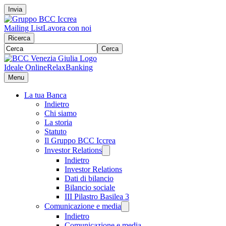
Invia
Mailing List
Lavora con noi
Ricerca
Cerca
Ideale Online
RelaxBanking
Menu
La tua Banca
Indietro
Chi siamo
La storia
Statuto
Il Gruppo BCC Iccrea
Investor Relations
Indietro
Investor Relations
Dati di bilancio
Bilancio sociale
III Pilastro Basilea 3
Comunicazione e media
Indietro
Comunicazione e media