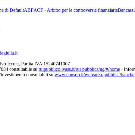
ne di Default
ABF
ACF - Arbitro per le controversie finanziarie
Bancassi
)
giulia.it
ivo Iccrea, Partita IVA 15240741007
7084 consultabile su
ruipubblico.ivass.it/rui-pubblica/ng/#/home
- Inform
d’investimento consultabili su
www.consob.it/web/area-pubblica/banche