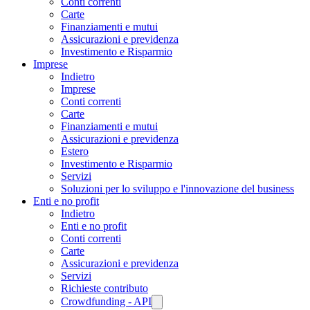
Conti correnti
Carte
Finanziamenti e mutui
Assicurazioni e previdenza
Investimento e Risparmio
Imprese
Indietro
Imprese
Conti correnti
Carte
Finanziamenti e mutui
Assicurazioni e previdenza
Estero
Investimento e Risparmio
Servizi
Soluzioni per lo sviluppo e l'innovazione del business
Enti e no profit
Indietro
Enti e no profit
Conti correnti
Carte
Assicurazioni e previdenza
Servizi
Richieste contributo
Crowdfunding - API