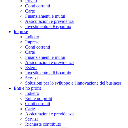
Privati
Conti correnti
Carte
Finanziamenti e mutui
Assicurazioni e previdenza
Investimento e Risparmio
Imprese
Indietro
Imprese
Conti correnti
Carte
Finanziamenti e mutui
Assicurazioni e previdenza
Estero
Investimento e Risparmio
Servizi
Soluzioni per lo sviluppo e l'innovazione del business
Enti e no profit
Indietro
Enti e no profit
Conti correnti
Carte
Assicurazioni e previdenza
Servizi
Richieste contributo