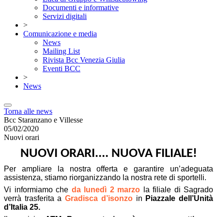
Documenti e informative
Servizi digitali
>
Comunicazione e media
News
Mailing List
Rivista Bcc Venezia Giulia
Eventi BCC
>
News
Torna alle news
Bcc Staranzano e Villesse
05/02/2020
Nuovi orari
NUOVI ORARI.... NUOVA FILIALE!
Per ampliare la nostra offerta e garantire un’adeguata
assistenza, stiamo riorganizzando la nostra rete di sportelli.
Vi informiamo che
da lunedì 2 marzo
la filiale di Sagrado
verrà trasferita a
Gradisca d’isonzo
in
Piazzale dell’Unità
d’Italia 25.