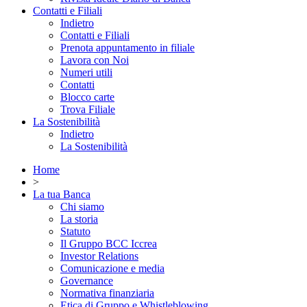
Contatti e Filiali
Indietro
Contatti e Filiali
Prenota appuntamento in filiale
Lavora con Noi
Numeri utili
Contatti
Blocco carte
Trova Filiale
La Sostenibilità
Indietro
La Sostenibilità
Home
>
La tua Banca
Chi siamo
La storia
Statuto
Il Gruppo BCC Iccrea
Investor Relations
Comunicazione e media
Governance
Normativa finanziaria
Etica di Gruppo e Whistleblowing