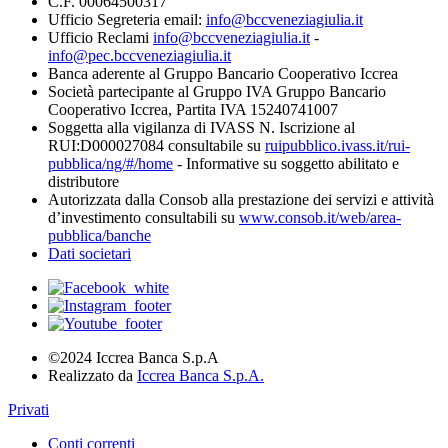
C.F. 00064500317
Ufficio Segreteria email:
info@bccveneziagiulia.it
Ufficio Reclami
info@bccveneziagiulia.it
-
info@pec.bccveneziagiulia.it
Banca aderente al Gruppo Bancario Cooperativo Iccrea
Società partecipante al Gruppo IVA Gruppo Bancario
Cooperativo Iccrea, Partita IVA 15240741007
Soggetta alla vigilanza di IVASS N. Iscrizione al
RUI:D000027084 consultabile su
ruipubblico.ivass.it/rui-
pubblica/ng/#/home
- Informative su soggetto abilitato e
distributore
Autorizzata dalla Consob alla prestazione dei servizi e attività
d’investimento consultabili su
www.consob.it/web/area-
pubblica/banche
Dati societari
©2024 Iccrea Banca S.p.A
Realizzato da
Iccrea Banca S.p.A.
Privati
Conti correnti