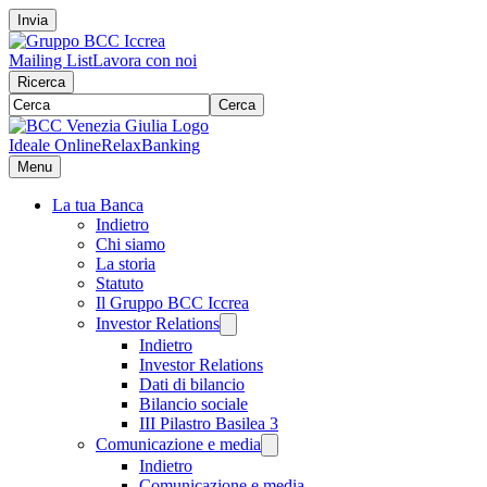
Invia
Mailing List
Lavora con noi
Ricerca
Cerca
Ideale Online
RelaxBanking
Menu
La tua Banca
Indietro
Chi siamo
La storia
Statuto
Il Gruppo BCC Iccrea
Investor Relations
Indietro
Investor Relations
Dati di bilancio
Bilancio sociale
III Pilastro Basilea 3
Comunicazione e media
Indietro
Comunicazione e media