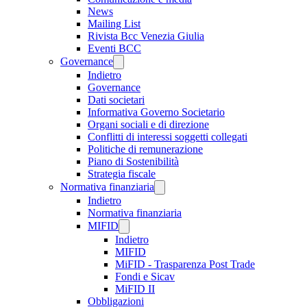
News
Mailing List
Rivista Bcc Venezia Giulia
Eventi BCC
Governance
Indietro
Governance
Dati societari
Informativa Governo Societario
Organi sociali e di direzione
Conflitti di interessi soggetti collegati
Politiche di remunerazione
Piano di Sostenibilità
Strategia fiscale
Normativa finanziaria
Indietro
Normativa finanziaria
MIFID
Indietro
MIFID
MiFID - Trasparenza Post Trade
Fondi e Sicav
MiFID II
Obbligazioni