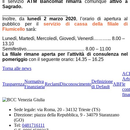
Il servizio
ATM Bancomat rimarrà
comunque
attivo a
Sagrado.
_________________________
Inoltre, da
lunedì 2 marzo 2020
, l’orario di apertura al
pubblico per il
servizio di cassa della filiale di
Fiumicello
sarà:
Lunedì, Martedì, Mercoledì, Giovedì, Venerdì………... 8.00 –
13.10
Semifestivo.................................................. 8.00 – 11.00
La filiale rimane aperta per l’attività di consulenza nel
pomeriggio
con il seguente orario: 14.35 – 16.25
Torna alle news
ACF
Arbi
Normativa
Definizione
Trasparenza
Reclami
Disconoscimento
ABF
le
Finanziaria
di Default
cont
fina
Sede legale: via Roma, 20 - 34132 Trieste (TS)
Direzione: piazza della Repubblica, 9 - 34079 Staranzano
(GO)
Tel:
0481716111