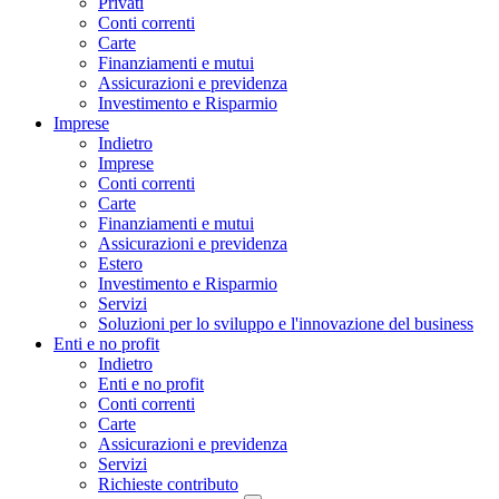
Privati
Conti correnti
Carte
Finanziamenti e mutui
Assicurazioni e previdenza
Investimento e Risparmio
Imprese
Indietro
Imprese
Conti correnti
Carte
Finanziamenti e mutui
Assicurazioni e previdenza
Estero
Investimento e Risparmio
Servizi
Soluzioni per lo sviluppo e l'innovazione del business
Enti e no profit
Indietro
Enti e no profit
Conti correnti
Carte
Assicurazioni e previdenza
Servizi
Richieste contributo