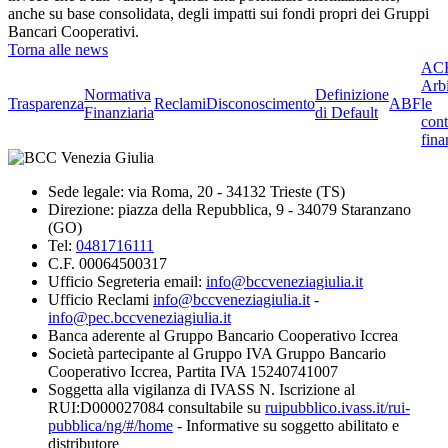
anche su base consolidata, degli impatti sui fondi propri dei Gruppi
Bancari Cooperativi.
Torna alle news
ACF
Arbi
Normativa
Definizione
Trasparenza
Reclami
Disconoscimento
ABF
le
Finanziaria
di Default
cont
fina
Sede legale: via Roma, 20 - 34132 Trieste (TS)
Direzione: piazza della Repubblica, 9 - 34079 Staranzano
(GO)
Tel:
0481716111
C.F. 00064500317
Ufficio Segreteria email:
info@bccveneziagiulia.it
Ufficio Reclami
info@bccveneziagiulia.it
-
info@pec.bccveneziagiulia.it
Banca aderente al Gruppo Bancario Cooperativo Iccrea
Società partecipante al Gruppo IVA Gruppo Bancario
Cooperativo Iccrea, Partita IVA 15240741007
Soggetta alla vigilanza di IVASS N. Iscrizione al
RUI:D000027084 consultabile su
ruipubblico.ivass.it/rui-
pubblica/ng/#/home
- Informative su soggetto abilitato e
distributore