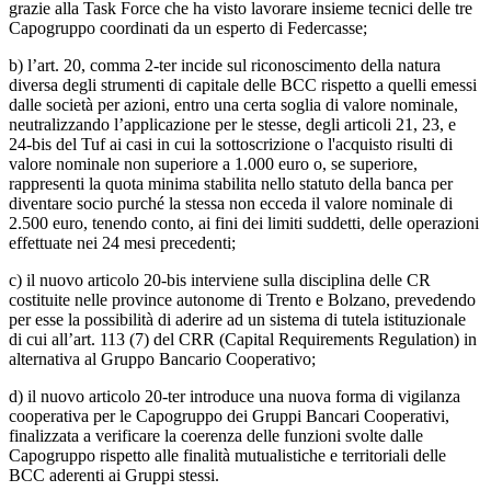
grazie alla Task Force che ha visto lavorare insieme tecnici delle tre
Capogruppo coordinati da un esperto di Federcasse;
b) l’art. 20, comma 2-ter incide sul riconoscimento della natura
diversa degli strumenti di capitale delle BCC rispetto a quelli emessi
dalle società per azioni, entro una certa soglia di valore nominale,
neutralizzando l’applicazione per le stesse, degli articoli 21, 23, e
24-bis del Tuf ai casi in cui la sottoscrizione o l'acquisto risulti di
valore nominale non superiore a 1.000 euro o, se superiore,
rappresenti la quota minima stabilita nello statuto della banca per
diventare socio purché la stessa non ecceda il valore nominale di
2.500 euro, tenendo conto, ai fini dei limiti suddetti, delle operazioni
effettuate nei 24 mesi precedenti;
c) il nuovo articolo 20-bis interviene sulla disciplina delle CR
costituite nelle province autonome di Trento e Bolzano, prevedendo
per esse la possibilità di aderire ad un sistema di tutela istituzionale
di cui all’art. 113 (7) del CRR (Capital Requirements Regulation) in
alternativa al Gruppo Bancario Cooperativo;
d) il nuovo articolo 20-ter introduce una nuova forma di vigilanza
cooperativa per le Capogruppo dei Gruppi Bancari Cooperativi,
finalizzata a verificare la coerenza delle funzioni svolte dalle
Capogruppo rispetto alle finalità mutualistiche e territoriali delle
BCC aderenti ai Gruppi stessi.