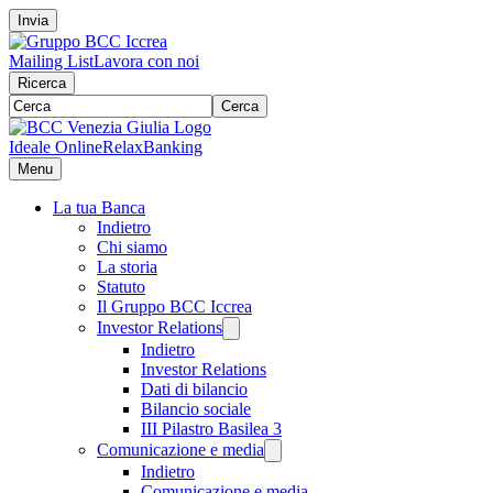
Invia
Mailing List
Lavora con noi
Ricerca
Cerca
Ideale Online
RelaxBanking
Menu
La tua Banca
Indietro
Chi siamo
La storia
Statuto
Il Gruppo BCC Iccrea
Investor Relations
Indietro
Investor Relations
Dati di bilancio
Bilancio sociale
III Pilastro Basilea 3
Comunicazione e media
Indietro
Comunicazione e media