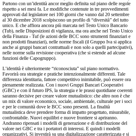
Partono con un’identità ancor meglio definita sul piano delle regole
rispetto a sei mesi fa. Le modifiche contenute in tre provvedimenti
approvati dal legislatore nei 100 giorni che vanno dal 20 settembre
al 30 dicembre 2018 scolpiscono un profilo di “diversità” del tutto
unico. E che affiora ancora più marcata nel Testo Unico Bancario
(Tub), nelle Disposizioni di vigilanza, ma ora anche nel Testo Unico
della Finanza - Tuf (le azioni delle BCC sono strumenti finanziari e
non prodotti finanziari), nelle norme fiscali (il Gruppo Iva si applica
anche ai gruppi bancari contrattuali e non solo a quelli partecipativi),
nelle norme sulla revisione cooperativa (che si estende ad alcune
funzioni delle Capogruppo).
L’identità è ulteriormente “riconosciuta” sul piano normativo.
Favorirà ora strategie e pratiche intenzionalmente differenti. Tale
differenza identitaria, fattore competitivo inimitabile, può essere ora
pienamente realizzata. Con i nuovi Gruppi Bancari Cooperativi
(GBC) e con il futuro IPS, la strategia e le prassi quotidiane coerenti
saranno decisive per creare valore mutualistico: che altro non è che
un mix di valore economico, sociale, ambientale, culturale per i soci
e per le comunità dove le BCC sono presenti. La finalità
mutualistica deve prendere forma di impatto progettato, misurabile,
confrontabile. Nuovi equilibri e nuove frontiere si apriranno.
Andranno ripensati i modelli di generazione e di distribuzione del
valore nei GBC e tra i portatori di interessi. E quindi i modelli
organizzativi. Si investirà su una digitalizzazione caratterizzata e si