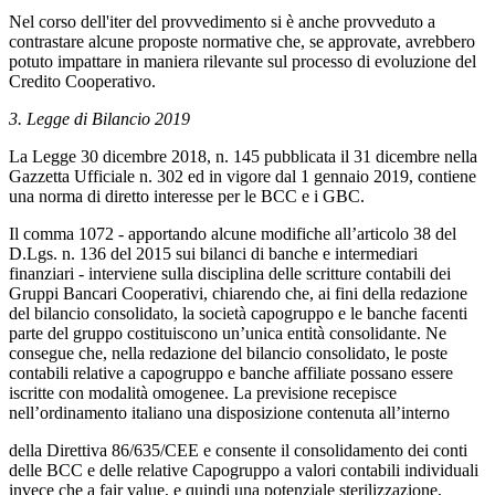
Nel corso dell'iter del provvedimento si è anche provveduto a
contrastare alcune proposte normative che, se approvate, avrebbero
potuto impattare in maniera rilevante sul processo di evoluzione del
Credito Cooperativo.
3. Legge di Bilancio 2019
La Legge 30 dicembre 2018, n. 145 pubblicata il 31 dicembre nella
Gazzetta Ufficiale n. 302 ed in vigore dal 1 gennaio 2019, contiene
una norma di diretto interesse per le BCC e i GBC.
Il comma 1072 - apportando alcune modifiche all’articolo 38 del
D.Lgs. n. 136 del 2015 sui bilanci di banche e intermediari
finanziari - interviene sulla disciplina delle scritture contabili dei
Gruppi Bancari Cooperativi, chiarendo che, ai fini della redazione
del bilancio consolidato, la società capogruppo e le banche facenti
parte del gruppo costituiscono un’unica entità consolidante. Ne
consegue che, nella redazione del bilancio consolidato, le poste
contabili relative a capogruppo e banche affiliate possano essere
iscritte con modalità omogenee. La previsione recepisce
nell’ordinamento italiano una disposizione contenuta all’interno
della Direttiva 86/635/CEE e consente il consolidamento dei conti
delle BCC e delle relative Capogruppo a valori contabili individuali
invece che a fair value, e quindi una potenziale sterilizzazione,