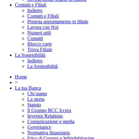
Contatti e Filiali
Indietro
Contatti e Filiali
Prenota appuntamento in filiale
Lavora con Noi
Numeri utili
Contatti
Blocco carte
Trova Filiale
La Sostenibilità
Indietro
La Sostenibilità
Home
>
La tua Banca
Chi siamo
La storia
Statuto
Il Gruppo BCC Iccrea
Investor Relations
Comunicazione e media
Governance
Normativa finanziaria
Etica di Gruppo e Whistleblowing