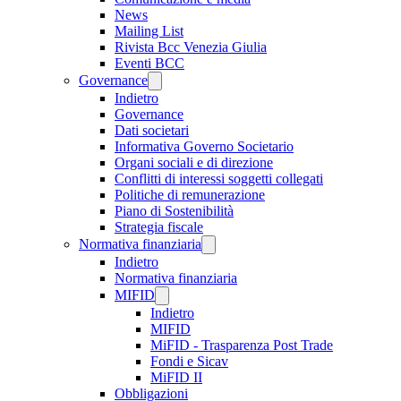
News
Mailing List
Rivista Bcc Venezia Giulia
Eventi BCC
Governance
Indietro
Governance
Dati societari
Informativa Governo Societario
Organi sociali e di direzione
Conflitti di interessi soggetti collegati
Politiche di remunerazione
Piano di Sostenibilità
Strategia fiscale
Normativa finanziaria
Indietro
Normativa finanziaria
MIFID
Indietro
MIFID
MiFID - Trasparenza Post Trade
Fondi e Sicav
MiFID II
Obbligazioni