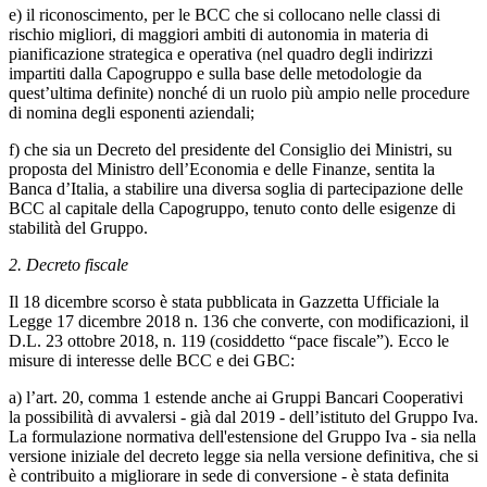
e) il riconoscimento, per le BCC che si collocano nelle classi di
rischio migliori, di maggiori ambiti di autonomia in materia di
pianificazione strategica e operativa (nel quadro degli indirizzi
impartiti dalla Capogruppo e sulla base delle metodologie da
quest’ultima definite) nonché di un ruolo più ampio nelle procedure
di nomina degli esponenti aziendali;
f) che sia un Decreto del presidente del Consiglio dei Ministri, su
proposta del Ministro dell’Economia e delle Finanze, sentita la
Banca d’Italia, a stabilire una diversa soglia di partecipazione delle
BCC al capitale della Capogruppo, tenuto conto delle esigenze di
stabilità del Gruppo.
2. Decreto fiscale
Il 18 dicembre scorso è stata pubblicata in Gazzetta Ufficiale la
Legge 17 dicembre 2018 n. 136 che converte, con modificazioni, il
D.L. 23 ottobre 2018, n. 119 (cosiddetto “pace fiscale”). Ecco le
misure di interesse delle BCC e dei GBC:
a) l’art. 20, comma 1 estende anche ai Gruppi Bancari Cooperativi
la possibilità di avvalersi - già dal 2019 - dell’istituto del Gruppo Iva.
La formulazione normativa dell'estensione del Gruppo Iva - sia nella
versione iniziale del decreto legge sia nella versione definitiva, che si
è contribuito a migliorare in sede di conversione - è stata definita