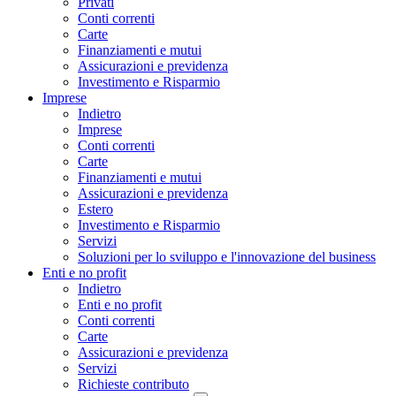
Privati
Conti correnti
Carte
Finanziamenti e mutui
Assicurazioni e previdenza
Investimento e Risparmio
Imprese
Indietro
Imprese
Conti correnti
Carte
Finanziamenti e mutui
Assicurazioni e previdenza
Estero
Investimento e Risparmio
Servizi
Soluzioni per lo sviluppo e l'innovazione del business
Enti e no profit
Indietro
Enti e no profit
Conti correnti
Carte
Assicurazioni e previdenza
Servizi
Richieste contributo