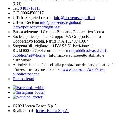
(GO)
Tel:
0481716111
C.F. 00064500317
Ufficio Segreteria email:
info@bccveneziagiulia.it
Ufficio Reclami
info@bccveneziagiulia.it
-
info@pec.bccveneziagiulia.it
Banca aderente al Gruppo Bancario Cooperativo Iccrea
Società partecipante al Gruppo IVA Gruppo Bancario
Cooperativo Iccrea, Partita IVA 15240741007
Soggetta alla vigilanza di IVASS N. Iscrizione al
RUI:D000027084 consultabile su
ruipubblico.ivass.it/rui-
pubblica/ng/#/home
- Informative su soggetto abilitato e
distributore
Autorizzata dalla Consob alla prestazione dei servizi e attività
d’investimento consultabili su
www.consob.it/web/area-
pubblica/banche
Dati societari
©2024 Iccrea Banca S.p.A
Realizzato da
Iccrea Banca S.p.A.