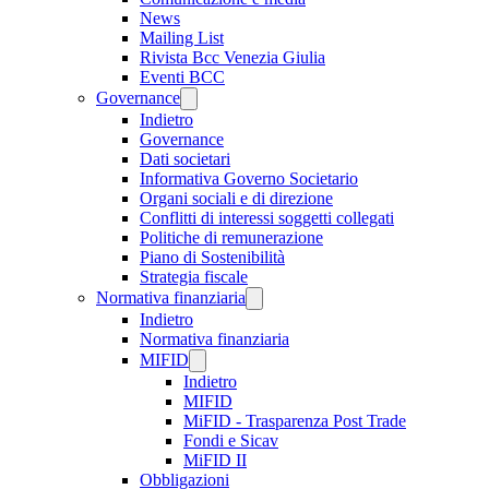
News
Mailing List
Rivista Bcc Venezia Giulia
Eventi BCC
Governance
Indietro
Governance
Dati societari
Informativa Governo Societario
Organi sociali e di direzione
Conflitti di interessi soggetti collegati
Politiche di remunerazione
Piano di Sostenibilità
Strategia fiscale
Normativa finanziaria
Indietro
Normativa finanziaria
MIFID
Indietro
MIFID
MiFID - Trasparenza Post Trade
Fondi e Sicav
MiFID II
Obbligazioni