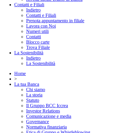
Contatti e Filiali
Indietro
Contatti e Filiali
Prenota appuntamento in filiale
Lavora con Noi
Numeri utili
Contatti
Blocco carte
Trova Filiale
La Sostenibilità
Indietro
La Sostenibilità
Home
>
La tua Banca
Chi siamo
La storia
Statuto
Il Gruppo BCC Iccrea
Investor Relations
Comunicazione e media
Governance
Normativa finanziaria
Etica di Gruppo e Whistleblowing