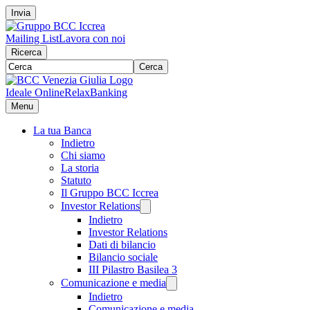
Invia
Mailing List
Lavora con noi
Ricerca
Cerca
Ideale Online
RelaxBanking
Menu
La tua Banca
Indietro
Chi siamo
La storia
Statuto
Il Gruppo BCC Iccrea
Investor Relations
Indietro
Investor Relations
Dati di bilancio
Bilancio sociale
III Pilastro Basilea 3
Comunicazione e media
Indietro
Comunicazione e media