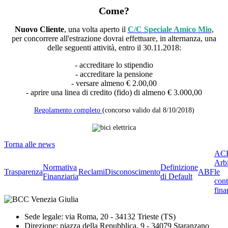
Come?
Nuovo Cliente
, una volta aperto il
C/C Speciale Amico Mio
,
per concorrere all'estrazione dovrai effettuare, in alternanza, una
delle seguenti attività, entro il 30.11.2018:
- accreditare lo stipendio
- accreditare la pensione
- versare almeno € 2.00,00
- aprire una linea di credito (fido) di almeno € 3.000,00
Regolamento completo
(concorso valido dal 8/10/2018)
Torna alle news
ACF
Arbi
Normativa
Definizione
Trasparenza
Reclami
Disconoscimento
ABF
le
Finanziaria
di Default
cont
fina
Sede legale: via Roma, 20 - 34132 Trieste (TS)
Direzione: piazza della Repubblica, 9 - 34079 Staranzano