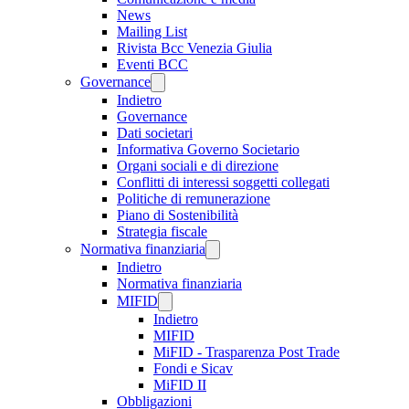
News
Mailing List
Rivista Bcc Venezia Giulia
Eventi BCC
Governance
Indietro
Governance
Dati societari
Informativa Governo Societario
Organi sociali e di direzione
Conflitti di interessi soggetti collegati
Politiche di remunerazione
Piano di Sostenibilità
Strategia fiscale
Normativa finanziaria
Indietro
Normativa finanziaria
MIFID
Indietro
MIFID
MiFID - Trasparenza Post Trade
Fondi e Sicav
MiFID II
Obbligazioni