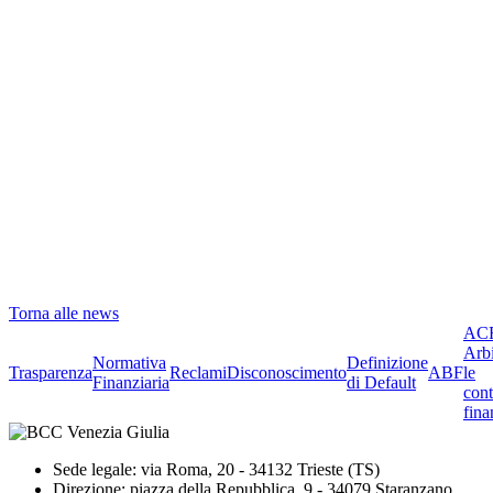
Torna alle news
ACF
Arbi
Normativa
Definizione
Trasparenza
Reclami
Disconoscimento
ABF
le
Finanziaria
di Default
cont
fina
Sede legale: via Roma, 20 - 34132 Trieste (TS)
Direzione: piazza della Repubblica, 9 - 34079 Staranzano