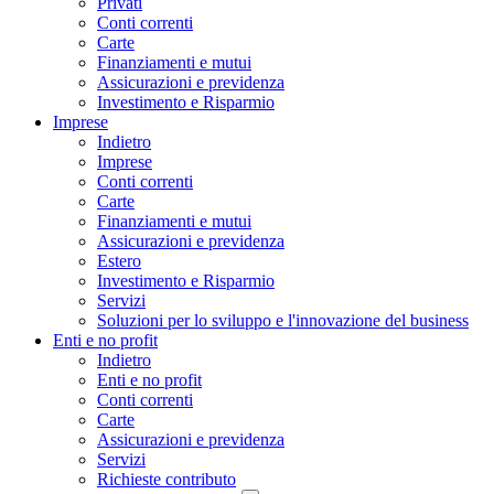
Privati
Conti correnti
Carte
Finanziamenti e mutui
Assicurazioni e previdenza
Investimento e Risparmio
Imprese
Indietro
Imprese
Conti correnti
Carte
Finanziamenti e mutui
Assicurazioni e previdenza
Estero
Investimento e Risparmio
Servizi
Soluzioni per lo sviluppo e l'innovazione del business
Enti e no profit
Indietro
Enti e no profit
Conti correnti
Carte
Assicurazioni e previdenza
Servizi
Richieste contributo