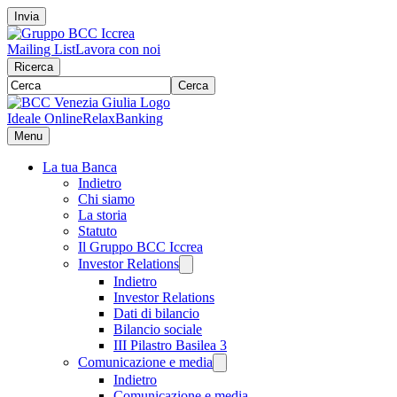
Invia
Mailing List
Lavora con noi
Ricerca
Cerca
Ideale Online
RelaxBanking
Menu
La tua Banca
Indietro
Chi siamo
La storia
Statuto
Il Gruppo BCC Iccrea
Investor Relations
Indietro
Investor Relations
Dati di bilancio
Bilancio sociale
III Pilastro Basilea 3
Comunicazione e media
Indietro
Comunicazione e media