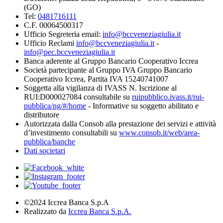
(GO)
Tel:
0481716111
C.F. 00064500317
Ufficio Segreteria email:
info@bccveneziagiulia.it
Ufficio Reclami
info@bccveneziagiulia.it
-
info@pec.bccveneziagiulia.it
Banca aderente al Gruppo Bancario Cooperativo Iccrea
Società partecipante al Gruppo IVA Gruppo Bancario
Cooperativo Iccrea, Partita IVA 15240741007
Soggetta alla vigilanza di IVASS N. Iscrizione al
RUI:D000027084 consultabile su
ruipubblico.ivass.it/rui-
pubblica/ng/#/home
- Informative su soggetto abilitato e
distributore
Autorizzata dalla Consob alla prestazione dei servizi e attività
d’investimento consultabili su
www.consob.it/web/area-
pubblica/banche
Dati societari
©2024 Iccrea Banca S.p.A
Realizzato da
Iccrea Banca S.p.A.