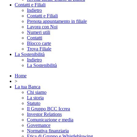
Contatti e Filiali
Indietro
Contatti e Filiali
Prenota appuntamento in filiale
Lavora con Noi
Numeri utili
Contatti
Blocco carte
Trova Filiale
La Sostenibilità
Indietro
La Sostenibilità
Home
>
La tua Banca
Chi siamo
La storia
Statuto
Il Gruppo BCC Iccrea
Investor Relations
Comunicazione e media
Governance
Normativa finanziaria
Etica di Gruppo e Whistleblowing