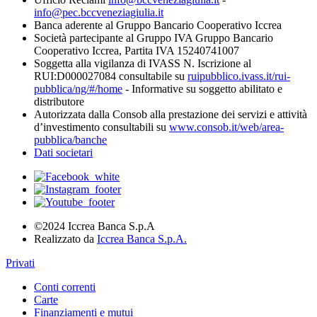
info@pec.bccveneziagiulia.it
Banca aderente al Gruppo Bancario Cooperativo Iccrea
Società partecipante al Gruppo IVA Gruppo Bancario
Cooperativo Iccrea, Partita IVA 15240741007
Soggetta alla vigilanza di IVASS N. Iscrizione al
RUI:D000027084 consultabile su
ruipubblico.ivass.it/rui-
pubblica/ng/#/home
- Informative su soggetto abilitato e
distributore
Autorizzata dalla Consob alla prestazione dei servizi e attività
d’investimento consultabili su
www.consob.it/web/area-
pubblica/banche
Dati societari
©2024 Iccrea Banca S.p.A
Realizzato da
Iccrea Banca S.p.A.
Privati
Conti correnti
Carte
Finanziamenti e mutui