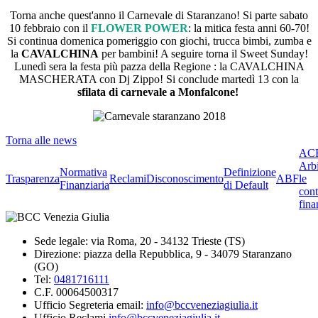
Torna anche quest'anno il Carnevale di Staranzano! Si parte sabato
10 febbraio con il
FLOWER POWER
: la mitica festa anni 60-70!
Si continua domenica pomeriggio con giochi, trucca bimbi, zumba e
la
CAVALCHINA
per bambini! A seguire torna il Sweet Sunday!
Lunedì sera la festa più pazza della Regione : la CAVALCHINA
MASCHERATA con Dj Zippo! Si conclude martedì 13 con la
sfilata di carnevale a Monfalcone!
Torna alle news
ACF
Arbi
Normativa
Definizione
Trasparenza
Reclami
Disconoscimento
ABF
le
Finanziaria
di Default
cont
fina
Sede legale: via Roma, 20 - 34132 Trieste (TS)
Direzione: piazza della Repubblica, 9 - 34079 Staranzano
(GO)
Tel:
0481716111
C.F. 00064500317
Ufficio Segreteria email:
info@bccveneziagiulia.it
Ufficio Reclami
info@bccveneziagiulia.it
-