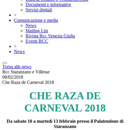
Documenti e informative
Servizi digitali
>
Comunicazione e media
News
Mailing List
Rivista Bcc Venezia Giulia
Eventi BCC
>
News
Torna alle news
Bcc Staranzano e Villesse
08/02/2018
Che Raza de Carneval 2018
CHE RAZA DE
CARNEVAL 2018
Da sabato 10 a martedì 13 febbraio presso il Palatendone dì
Staranzano