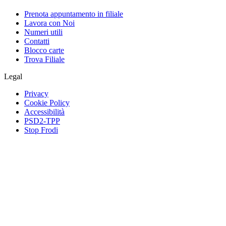
Prenota appuntamento in filiale
Lavora con Noi
Numeri utili
Contatti
Blocco carte
Trova Filiale
Legal
Privacy
Cookie Policy
Accessibilità
PSD2-TPP
Stop Frodi