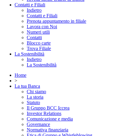
Contatti e Filiali
Indietro
Contatti e Filiali
Prenota appuntamento in filiale
Lavora con Noi
Numeri utili
Contatti
Blocco carte
Trova Filiale
La Sostenibilità
Indietro
La Sostenibilità
Home
>
La tua Banca
Chi siamo
La storia
Statuto
Il Gruppo BCC Iccrea
Investor Relations
Comunicazione e media
Governance
Normativa finanziaria
Etica di Gruppo e Whistleblowing