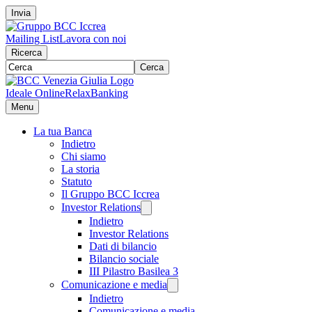
Invia
Mailing List
Lavora con noi
Ricerca
Cerca
Ideale Online
RelaxBanking
Menu
La tua Banca
Indietro
Chi siamo
La storia
Statuto
Il Gruppo BCC Iccrea
Investor Relations
Indietro
Investor Relations
Dati di bilancio
Bilancio sociale
III Pilastro Basilea 3
Comunicazione e media
Indietro
Comunicazione e media