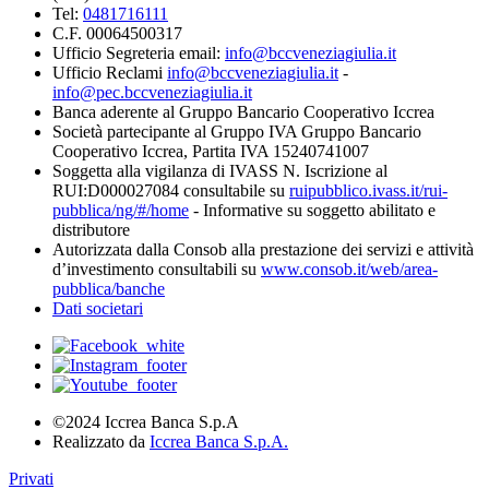
Tel:
0481716111
C.F. 00064500317
Ufficio Segreteria email:
info@bccveneziagiulia.it
Ufficio Reclami
info@bccveneziagiulia.it
-
info@pec.bccveneziagiulia.it
Banca aderente al Gruppo Bancario Cooperativo Iccrea
Società partecipante al Gruppo IVA Gruppo Bancario
Cooperativo Iccrea, Partita IVA 15240741007
Soggetta alla vigilanza di IVASS N. Iscrizione al
RUI:D000027084 consultabile su
ruipubblico.ivass.it/rui-
pubblica/ng/#/home
- Informative su soggetto abilitato e
distributore
Autorizzata dalla Consob alla prestazione dei servizi e attività
d’investimento consultabili su
www.consob.it/web/area-
pubblica/banche
Dati societari
©2024 Iccrea Banca S.p.A
Realizzato da
Iccrea Banca S.p.A.
Privati