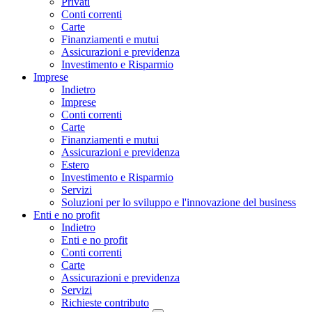
Privati
Conti correnti
Carte
Finanziamenti e mutui
Assicurazioni e previdenza
Investimento e Risparmio
Imprese
Indietro
Imprese
Conti correnti
Carte
Finanziamenti e mutui
Assicurazioni e previdenza
Estero
Investimento e Risparmio
Servizi
Soluzioni per lo sviluppo e l'innovazione del business
Enti e no profit
Indietro
Enti e no profit
Conti correnti
Carte
Assicurazioni e previdenza
Servizi
Richieste contributo