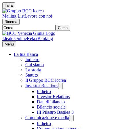
Invia
Mailing List
Lavora con noi
Ricerca
Cerca
Ideale Online
RelaxBanking
Menu
La tua Banca
Indietro
Chi siamo
La storia
Statuto
Il Gruppo BCC Iccrea
Investor Relations
Indietro
Investor Relations
Dati di bilancio
Bilancio sociale
III Pilastro Basilea 3
Comunicazione e media
Indietro
Comunicazione e media