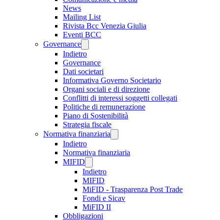
News
Mailing List
Rivista Bcc Venezia Giulia
Eventi BCC
Governance
Indietro
Governance
Dati societari
Informativa Governo Societario
Organi sociali e di direzione
Conflitti di interessi soggetti collegati
Politiche di remunerazione
Piano di Sostenibilità
Strategia fiscale
Normativa finanziaria
Indietro
Normativa finanziaria
MIFID
Indietro
MIFID
MiFID - Trasparenza Post Trade
Fondi e Sicav
MiFID II
Obbligazioni