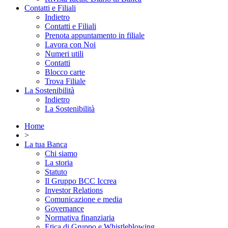
Contatti e Filiali
Indietro
Contatti e Filiali
Prenota appuntamento in filiale
Lavora con Noi
Numeri utili
Contatti
Blocco carte
Trova Filiale
La Sostenibilità
Indietro
La Sostenibilità
Home
>
La tua Banca
Chi siamo
La storia
Statuto
Il Gruppo BCC Iccrea
Investor Relations
Comunicazione e media
Governance
Normativa finanziaria
Etica di Gruppo e Whistleblowing