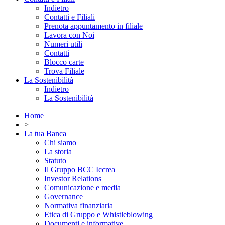
Indietro
Contatti e Filiali
Prenota appuntamento in filiale
Lavora con Noi
Numeri utili
Contatti
Blocco carte
Trova Filiale
La Sostenibilità
Indietro
La Sostenibilità
Home
>
La tua Banca
Chi siamo
La storia
Statuto
Il Gruppo BCC Iccrea
Investor Relations
Comunicazione e media
Governance
Normativa finanziaria
Etica di Gruppo e Whistleblowing
Documenti e informative