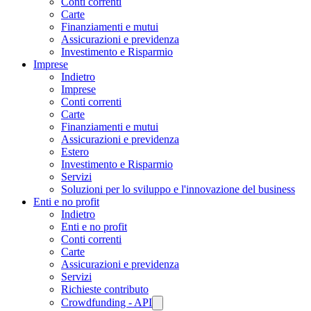
Conti correnti
Carte
Finanziamenti e mutui
Assicurazioni e previdenza
Investimento e Risparmio
Imprese
Indietro
Imprese
Conti correnti
Carte
Finanziamenti e mutui
Assicurazioni e previdenza
Estero
Investimento e Risparmio
Servizi
Soluzioni per lo sviluppo e l'innovazione del business
Enti e no profit
Indietro
Enti e no profit
Conti correnti
Carte
Assicurazioni e previdenza
Servizi
Richieste contributo
Crowdfunding - API