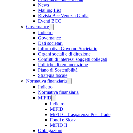
News
Mailing List
Rivista Bcc Venezia Giulia
Eventi BCC
Governance
Indietro
Governance
Dati societari
Informativa Governo Societario
Organi sociali e di direzione
Conflitti di interessi soggetti collegati
Politiche di remunerazione
Piano di Sostenibilità
Strategia fiscale
Normativa finanziaria
Indietro
Normativa finanziaria
MIFID
Indietro
MIFID
MiFID - Trasparenza Post Trade
Fondi e Sicav
MiFID II
Obbligazioni