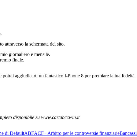
.
to attraverso la schermata del sito.
emio giornaliero e mensile.
premio finale.
 e potrai aggiudicarti un fantastico I-Phone 8 per premiare la tua fedeltà.
pleto disponibile su www.cartabccwin.it
ne di Default
ABF
ACF - Arbitro per le controversie finanziarie
Bancassi