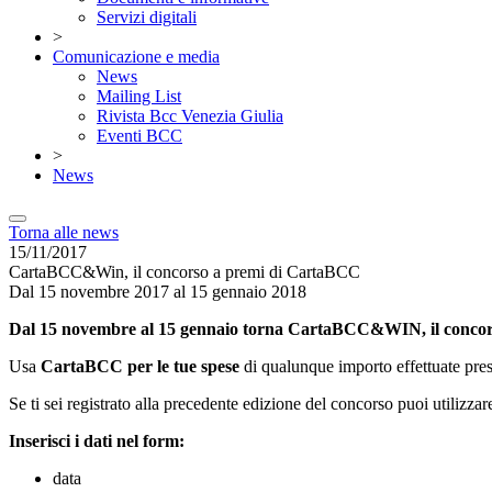
Servizi digitali
>
Comunicazione e media
News
Mailing List
Rivista Bcc Venezia Giulia
Eventi BCC
>
News
Torna alle news
15/11/2017
CartaBCC&Win, il concorso a premi di CartaBCC
Dal 15 novembre 2017 al 15 gennaio 2018
Dal 15 novembre al 15 gennaio torna CartaBCC&WIN, il conco
Usa
CartaBCC per le tue spese
di qualunque importo effettuate pres
Se ti sei registrato alla precedente edizione del concorso puoi utilizzar
Inserisci i dati nel form:
data