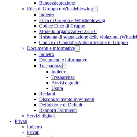
Bancassicurazione
Etica di Gruppo e Whistleblowing
Indietro
Etica di Gruppo e Whistleblowing
Codice Etico di Gruppo
Modello organizzativo 231/01
Il sistema di segnalazione delle violazioni (Whistl
Codice di Condotta Anticorruzione di Gruppo
Documenti e informative
Indietro
Documenti e informative
Trasparenza
Indietro
Trasparenza
Avvisi e guide
Usura
Reclami
Disconoscimento movimenti
Definizione di Default
Rapporti Dormienti
Servizi digitali
Privati
Indietro
Privati