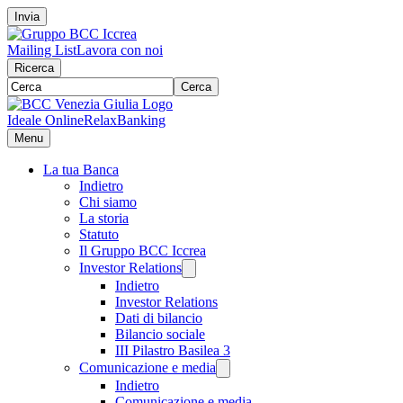
Invia
Mailing List
Lavora con noi
Ricerca
Cerca
Ideale Online
RelaxBanking
Menu
La tua Banca
Indietro
Chi siamo
La storia
Statuto
Il Gruppo BCC Iccrea
Investor Relations
Indietro
Investor Relations
Dati di bilancio
Bilancio sociale
III Pilastro Basilea 3
Comunicazione e media
Indietro
Comunicazione e media