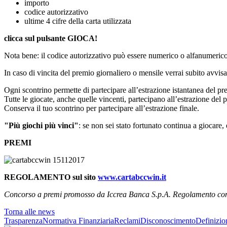
importo
codice autorizzativo
ultime 4 cifre della carta utilizzata
clicca sul pulsante GIOCA!
Nota bene: il codice autorizzativo può essere numerico o alfanumerico
In caso di vincita del premio giornaliero o mensile verrai subito avvisa
Ogni scontrino permette di partecipare all’estrazione istantanea del pr
Tutte le giocate, anche quelle vincenti, partecipano all’estrazione del 
Conserva il tuo scontrino per partecipare all’estrazione finale.
"Più giochi più vinci"
: se non sei stato fortunato continua a giocare,
PREMI
REGOLAMENTO sul sito
www.cartabccwin.it
Concorso a premi promosso da Iccrea Banca S.p.A. Regolamento com
Torna alle news
Trasparenza
Normativa Finanziaria
Reclami
Disconoscimento
Definizio