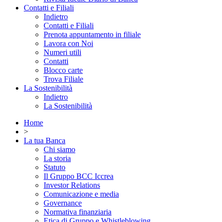
Contatti e Filiali
Indietro
Contatti e Filiali
Prenota appuntamento in filiale
Lavora con Noi
Numeri utili
Contatti
Blocco carte
Trova Filiale
La Sostenibilità
Indietro
La Sostenibilità
Home
>
La tua Banca
Chi siamo
La storia
Statuto
Il Gruppo BCC Iccrea
Investor Relations
Comunicazione e media
Governance
Normativa finanziaria
Etica di Gruppo e Whistleblowing