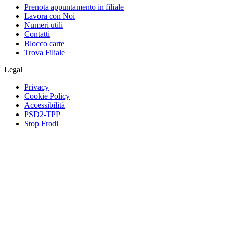
Prenota appuntamento in filiale
Lavora con Noi
Numeri utili
Contatti
Blocco carte
Trova Filiale
Legal
Privacy
Cookie Policy
Accessibilità
PSD2-TPP
Stop Frodi