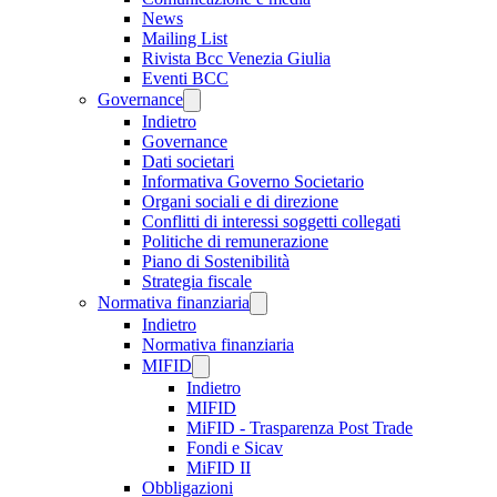
News
Mailing List
Rivista Bcc Venezia Giulia
Eventi BCC
Governance
Indietro
Governance
Dati societari
Informativa Governo Societario
Organi sociali e di direzione
Conflitti di interessi soggetti collegati
Politiche di remunerazione
Piano di Sostenibilità
Strategia fiscale
Normativa finanziaria
Indietro
Normativa finanziaria
MIFID
Indietro
MIFID
MiFID - Trasparenza Post Trade
Fondi e Sicav
MiFID II
Obbligazioni