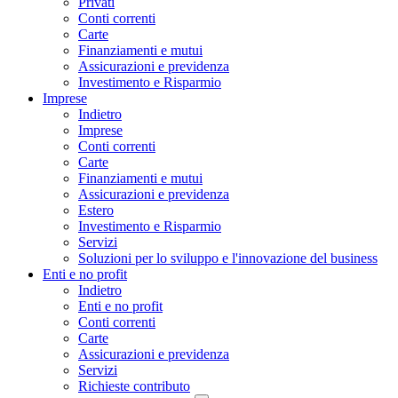
Privati
Conti correnti
Carte
Finanziamenti e mutui
Assicurazioni e previdenza
Investimento e Risparmio
Imprese
Indietro
Imprese
Conti correnti
Carte
Finanziamenti e mutui
Assicurazioni e previdenza
Estero
Investimento e Risparmio
Servizi
Soluzioni per lo sviluppo e l'innovazione del business
Enti e no profit
Indietro
Enti e no profit
Conti correnti
Carte
Assicurazioni e previdenza
Servizi
Richieste contributo