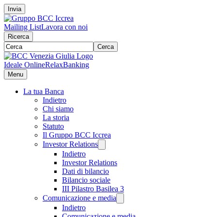
Invia
Mailing List
Lavora con noi
Ricerca
Cerca
Ideale Online
RelaxBanking
Menu
La tua Banca
Indietro
Chi siamo
La storia
Statuto
Il Gruppo BCC Iccrea
Investor Relations
Indietro
Investor Relations
Dati di bilancio
Bilancio sociale
III Pilastro Basilea 3
Comunicazione e media
Indietro
Comunicazione e media