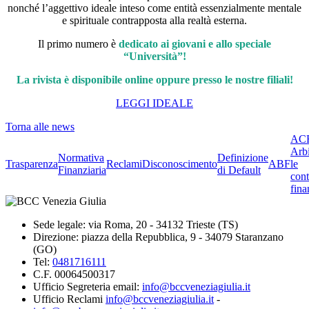
nonché l’aggettivo ideale inteso come entità essenzialmente mentale
e spirituale contrapposta alla realtà esterna.
Il primo numero è
dedicato ai giovani e allo speciale
“Università”!
La rivista è disponibile online oppure presso le nostre filiali!
LEGGI IDEALE
Torna alle news
ACF
Arbi
Normativa
Definizione
Trasparenza
Reclami
Disconoscimento
ABF
le
Finanziaria
di Default
cont
fina
Sede legale: via Roma, 20 - 34132 Trieste (TS)
Direzione: piazza della Repubblica, 9 - 34079 Staranzano
(GO)
Tel:
0481716111
C.F. 00064500317
Ufficio Segreteria email:
info@bccveneziagiulia.it
Ufficio Reclami
info@bccveneziagiulia.it
-