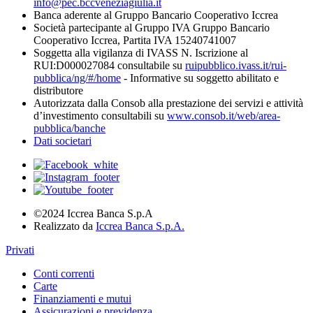
info@pec.bccveneziagiulia.it
Banca aderente al Gruppo Bancario Cooperativo Iccrea
Società partecipante al Gruppo IVA Gruppo Bancario
Cooperativo Iccrea, Partita IVA 15240741007
Soggetta alla vigilanza di IVASS N. Iscrizione al
RUI:D000027084 consultabile su
ruipubblico.ivass.it/rui-
pubblica/ng/#/home
- Informative su soggetto abilitato e
distributore
Autorizzata dalla Consob alla prestazione dei servizi e attività
d’investimento consultabili su
www.consob.it/web/area-
pubblica/banche
Dati societari
©2024 Iccrea Banca S.p.A
Realizzato da
Iccrea Banca S.p.A.
Privati
Conti correnti
Carte
Finanziamenti e mutui
Assicurazioni e previdenza