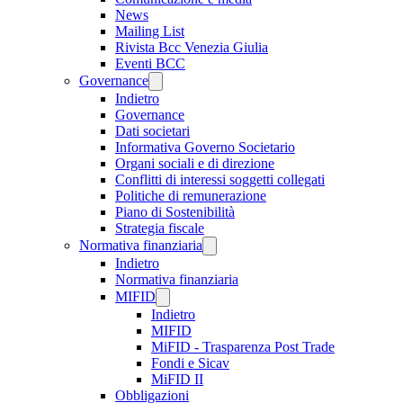
News
Mailing List
Rivista Bcc Venezia Giulia
Eventi BCC
Governance
Indietro
Governance
Dati societari
Informativa Governo Societario
Organi sociali e di direzione
Conflitti di interessi soggetti collegati
Politiche di remunerazione
Piano di Sostenibilità
Strategia fiscale
Normativa finanziaria
Indietro
Normativa finanziaria
MIFID
Indietro
MIFID
MiFID - Trasparenza Post Trade
Fondi e Sicav
MiFID II
Obbligazioni