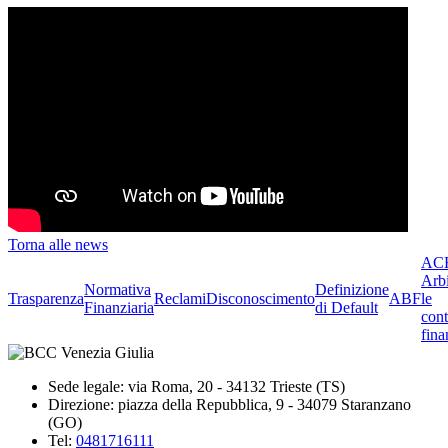
Torna alle news
ACF
Arbi
Normativa
Definizione
Trasparenza
Reclami
Disconoscimento
ABF
le
Finanziaria
di Default
cont
fina
Sede legale: via Roma, 20 - 34132 Trieste (TS)
Direzione: piazza della Repubblica, 9 - 34079 Staranzano
(GO)
Tel:
0481716111