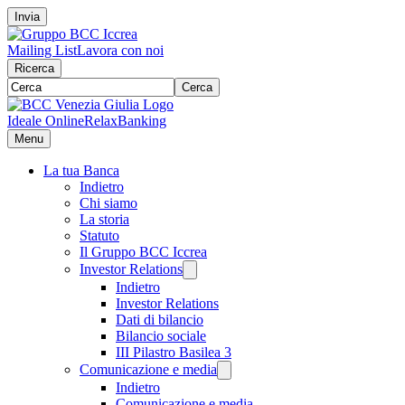
Invia
Mailing List
Lavora con noi
Ricerca
Cerca
Ideale Online
RelaxBanking
Menu
La tua Banca
Indietro
Chi siamo
La storia
Statuto
Il Gruppo BCC Iccrea
Investor Relations
Indietro
Investor Relations
Dati di bilancio
Bilancio sociale
III Pilastro Basilea 3
Comunicazione e media
Indietro
Comunicazione e media