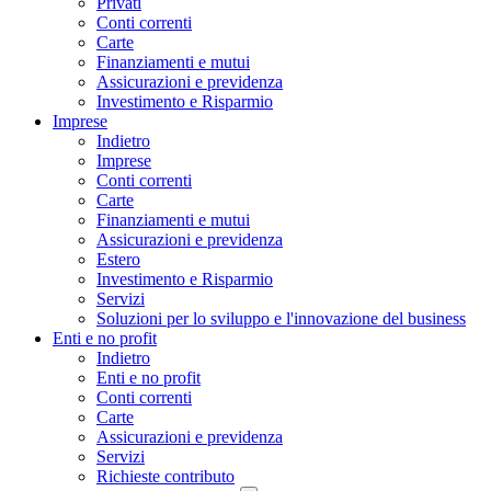
Privati
Conti correnti
Carte
Finanziamenti e mutui
Assicurazioni e previdenza
Investimento e Risparmio
Imprese
Indietro
Imprese
Conti correnti
Carte
Finanziamenti e mutui
Assicurazioni e previdenza
Estero
Investimento e Risparmio
Servizi
Soluzioni per lo sviluppo e l'innovazione del business
Enti e no profit
Indietro
Enti e no profit
Conti correnti
Carte
Assicurazioni e previdenza
Servizi
Richieste contributo