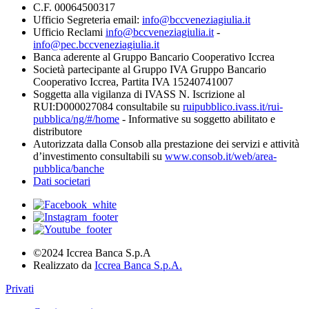
C.F. 00064500317
Ufficio Segreteria email:
info@bccveneziagiulia.it
Ufficio Reclami
info@bccveneziagiulia.it
-
info@pec.bccveneziagiulia.it
Banca aderente al Gruppo Bancario Cooperativo Iccrea
Società partecipante al Gruppo IVA Gruppo Bancario
Cooperativo Iccrea, Partita IVA 15240741007
Soggetta alla vigilanza di IVASS N. Iscrizione al
RUI:D000027084 consultabile su
ruipubblico.ivass.it/rui-
pubblica/ng/#/home
- Informative su soggetto abilitato e
distributore
Autorizzata dalla Consob alla prestazione dei servizi e attività
d’investimento consultabili su
www.consob.it/web/area-
pubblica/banche
Dati societari
©2024 Iccrea Banca S.p.A
Realizzato da
Iccrea Banca S.p.A.
Privati