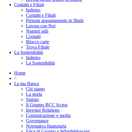
Contatti e Filiali
Indietro
Contatti e Filiali
Prenota appuntamento in filiale
Lavora con Noi
Numeri utili
Contatti
Blocco carte
Trova Filiale
La Sostenibilità
Indietro
La Sostenibilità
Home
>
La tua Banca
Chi siamo
La storia
Statuto
Il Gruppo BCC Iccrea
Investor Relations
Comunicazione e media
Governance
Normativa finanziaria
Etica di Gruppo e Whistleblowing