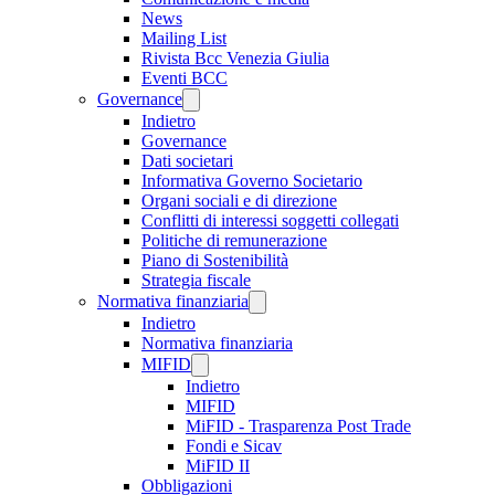
News
Mailing List
Rivista Bcc Venezia Giulia
Eventi BCC
Governance
Indietro
Governance
Dati societari
Informativa Governo Societario
Organi sociali e di direzione
Conflitti di interessi soggetti collegati
Politiche di remunerazione
Piano di Sostenibilità
Strategia fiscale
Normativa finanziaria
Indietro
Normativa finanziaria
MIFID
Indietro
MIFID
MiFID - Trasparenza Post Trade
Fondi e Sicav
MiFID II
Obbligazioni