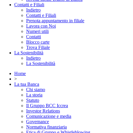
Contatti e Filiali
Indietro
Contatti e Filiali
Prenota appuntamento in filiale
Lavora con Noi
Numeri utili
Contatti
Blocco carte
Trova Filiale
La Sostenibilità
Indietro
La Sostenibilità
Home
>
La tua Banca
Chi siamo
La storia
Statuto
Il Gruppo BCC Iccrea
Investor Relations
Comunicazione e media
Governance
Normativa finanziaria
Etica di Gruppo e Whistleblowing