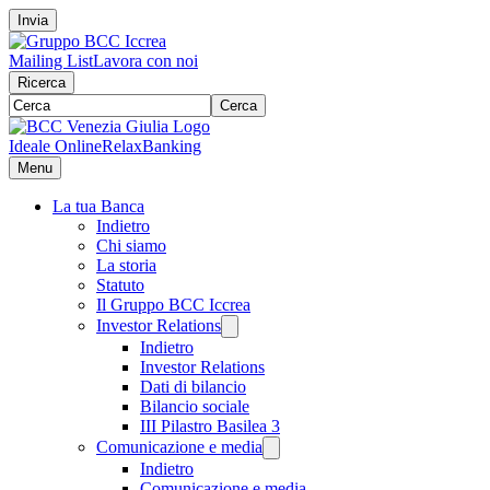
Invia
Mailing List
Lavora con noi
Ricerca
Cerca
Ideale Online
RelaxBanking
Menu
La tua Banca
Indietro
Chi siamo
La storia
Statuto
Il Gruppo BCC Iccrea
Investor Relations
Indietro
Investor Relations
Dati di bilancio
Bilancio sociale
III Pilastro Basilea 3
Comunicazione e media
Indietro
Comunicazione e media