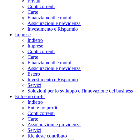
Privati
Conti correnti
Carte
Finanziamenti e mutui
Assicurazioni e previdenza
Investimento e Risparmio
Imprese
Indietro
Imprese
Conti correnti
Carte
Finanziamenti e mutui
Assicurazioni e previdenza
Estero
Investimento e Risparmio
Servizi
Soluzioni per lo sviluppo e l'innovazione del business
Enti e no profit
Indietro
Enti e no profit
Conti correnti
Carte
Assicurazioni e previdenza
Servizi
Richieste contributo