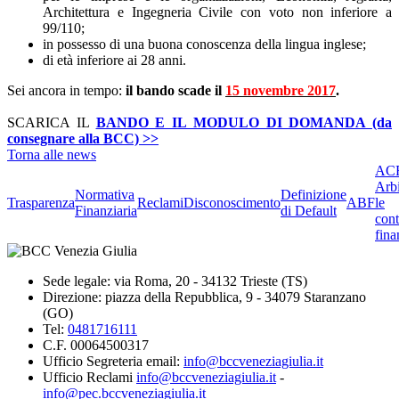
Architettura e Ingegneria Civile con voto non inferiore a
99/110;
in possesso di una buona conoscenza della lingua inglese;
di età inferiore ai 28 anni.
Sei ancora in tempo:
il bando scade il
15 novembre 2017
.
SCARICA IL
BANDO E IL MODULO DI DOMANDA (da
consegnare alla BCC) >>
Torna alle news
ACF
Arbi
Normativa
Definizione
Trasparenza
Reclami
Disconoscimento
ABF
le
Finanziaria
di Default
cont
fina
Sede legale: via Roma, 20 - 34132 Trieste (TS)
Direzione: piazza della Repubblica, 9 - 34079 Staranzano
(GO)
Tel:
0481716111
C.F. 00064500317
Ufficio Segreteria email:
info@bccveneziagiulia.it
Ufficio Reclami
info@bccveneziagiulia.it
-
info@pec.bccveneziagiulia.it