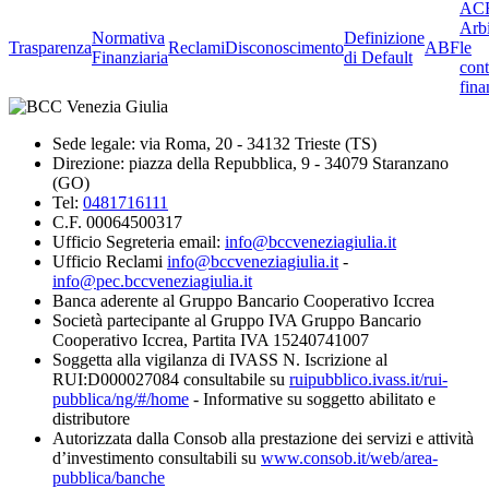
ACF
Arbi
Normativa
Definizione
Trasparenza
Reclami
Disconoscimento
ABF
le
Finanziaria
di Default
cont
fina
Sede legale: via Roma, 20 - 34132 Trieste (TS)
Direzione: piazza della Repubblica, 9 - 34079 Staranzano
(GO)
Tel:
0481716111
C.F. 00064500317
Ufficio Segreteria email:
info@bccveneziagiulia.it
Ufficio Reclami
info@bccveneziagiulia.it
-
info@pec.bccveneziagiulia.it
Banca aderente al Gruppo Bancario Cooperativo Iccrea
Società partecipante al Gruppo IVA Gruppo Bancario
Cooperativo Iccrea, Partita IVA 15240741007
Soggetta alla vigilanza di IVASS N. Iscrizione al
RUI:D000027084 consultabile su
ruipubblico.ivass.it/rui-
pubblica/ng/#/home
- Informative su soggetto abilitato e
distributore
Autorizzata dalla Consob alla prestazione dei servizi e attività
d’investimento consultabili su
www.consob.it/web/area-
pubblica/banche