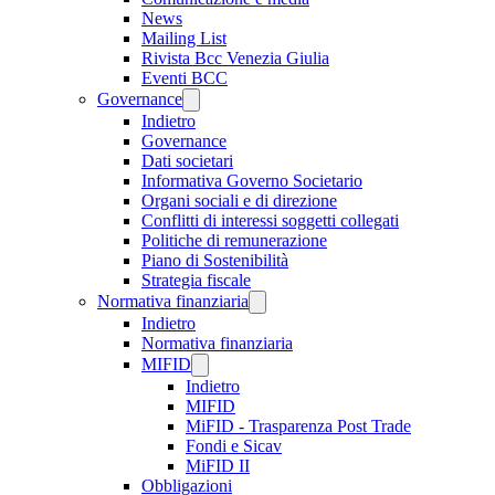
News
Mailing List
Rivista Bcc Venezia Giulia
Eventi BCC
Governance
Indietro
Governance
Dati societari
Informativa Governo Societario
Organi sociali e di direzione
Conflitti di interessi soggetti collegati
Politiche di remunerazione
Piano di Sostenibilità
Strategia fiscale
Normativa finanziaria
Indietro
Normativa finanziaria
MIFID
Indietro
MIFID
MiFID - Trasparenza Post Trade
Fondi e Sicav
MiFID II
Obbligazioni