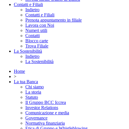
Contatti e Filiali
Indietro
Contatti e Filiali
Prenota appuntamento in filiale
Lavora con Noi
Numeri utili
Contatti
Blocco carte
Trova Filiale
La Sostenibilità
Indietro
La Sostenibilità
Home
>
La tua Banca
Chi siamo
La storia
Statuto
Il Gruppo BCC Iccrea
Investor Relations
Comunicazione e media
Governance
Normativa finanziaria
Etica di Gruppo e Whistleblowing