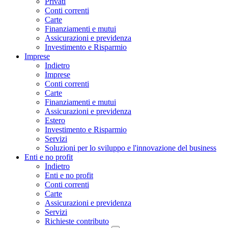
Privati
Conti correnti
Carte
Finanziamenti e mutui
Assicurazioni e previdenza
Investimento e Risparmio
Imprese
Indietro
Imprese
Conti correnti
Carte
Finanziamenti e mutui
Assicurazioni e previdenza
Estero
Investimento e Risparmio
Servizi
Soluzioni per lo sviluppo e l'innovazione del business
Enti e no profit
Indietro
Enti e no profit
Conti correnti
Carte
Assicurazioni e previdenza
Servizi
Richieste contributo