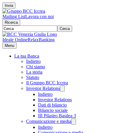
Invia
Mailing List
Lavora con noi
Ricerca
Cerca
Ideale Online
RelaxBanking
Menu
La tua Banca
Indietro
Chi siamo
La storia
Statuto
Il Gruppo BCC Iccrea
Investor Relations
Indietro
Investor Relations
Dati di bilancio
Bilancio sociale
III Pilastro Basilea 3
Comunicazione e media
Indietro
Comunicazione e media