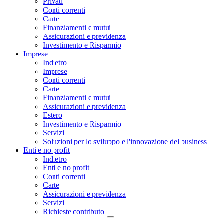
Privati
Conti correnti
Carte
Finanziamenti e mutui
Assicurazioni e previdenza
Investimento e Risparmio
Imprese
Indietro
Imprese
Conti correnti
Carte
Finanziamenti e mutui
Assicurazioni e previdenza
Estero
Investimento e Risparmio
Servizi
Soluzioni per lo sviluppo e l'innovazione del business
Enti e no profit
Indietro
Enti e no profit
Conti correnti
Carte
Assicurazioni e previdenza
Servizi
Richieste contributo