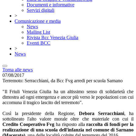
Documenti e informative
Servizi digitali
>
Comunicazione e media
News
Mailing List
Rivista Bcc Venezia Giulia
Eventi BCC
>
News
Torna alle news
07/08/2017
Terremoto: Serracchiani, da Bcc Fvg arredi per scuola Sarnano
"Il Friuli Venezia Giulia ha un altissimo senso di solidarietà che
dimostra ad ogni emergenza e ancor più verso le popolazioni con cui
accomuna il tragico lascito del terremoto".
Così la presidente della Regione,
Debora Serracchiani
, ha
sottolineato l'alto valore morale oltre che materiale con cui il
Credito Cooperativo Fvg
ha risposto alla
raccolta di fondi per la
realizzazione di una scuola dell'infanzia nel comune di Sarnano
(Macerata)
, una delle località colpite dal terremoto del 2016.