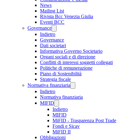
News
Mailing List
Rivista Bcc Venezia Giulia
Eventi BCC
Governance
Indietro
Governance
Dati societari
Informativa Governo Societario
Organi sociali e di direzione
Conflitti di interessi soggetti collegati
Politiche di remunerazione
Piano di Sostenibilità
Strategia fiscale
Normativa finanziaria
Indietro
Normativa finanziaria
MIFID
Indietro
MIFID
MiFID - Trasparenza Post Trade
Fondi e Sicav
MiFID II
Obbligazioni