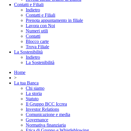
Contatti e Filiali
Indietro
Contatti e Filiali
Prenota appuntamento in filiale
Lavora con Noi
Numeri utili
Contatti
Blocco carte
Trova Filiale
La Sostenibilità
Indietro
La Sostenibilità
Home
>
La tua Banca
Chi siamo
La storia
Statuto
Il Gruppo BCC Iccrea
Investor Relations
Comunicazione e media
Governance
Normativa finanziaria
Etica di Gruppo e Whistleblowing