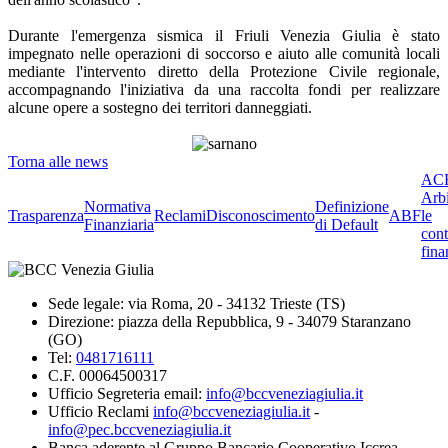
Durante l'emergenza sismica il Friuli Venezia Giulia è stato
impegnato nelle operazioni di soccorso e aiuto alle comunità locali
mediante l'intervento diretto della Protezione Civile regionale,
accompagnando l'iniziativa da una raccolta fondi per realizzare
alcune opere a sostegno dei territori danneggiati.
Torna alle news
ACF
Arbi
Normativa
Definizione
Trasparenza
Reclami
Disconoscimento
ABF
le
Finanziaria
di Default
cont
fina
Sede legale: via Roma, 20 - 34132 Trieste (TS)
Direzione: piazza della Repubblica, 9 - 34079 Staranzano
(GO)
Tel:
0481716111
C.F. 00064500317
Ufficio Segreteria email:
info@bccveneziagiulia.it
Ufficio Reclami
info@bccveneziagiulia.it
-
info@pec.bccveneziagiulia.it
Banca aderente al Gruppo Bancario Cooperativo Iccrea