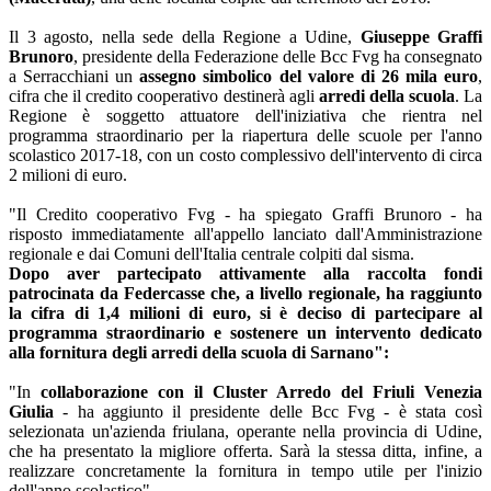
Il 3 agosto, nella sede della Regione a Udine,
Giuseppe Graffi
Brunoro
, presidente della Federazione delle Bcc Fvg ha consegnato
a Serracchiani un
assegno simbolico del valore di 26 mila euro
,
cifra che il credito cooperativo destinerà agli
arredi della scuola
. La
Regione è soggetto attuatore dell'iniziativa che rientra nel
programma straordinario per la riapertura delle scuole per l'anno
scolastico 2017-18, con un costo complessivo dell'intervento di circa
2 milioni di euro.
"Il Credito cooperativo Fvg - ha spiegato Graffi Brunoro - ha
risposto immediatamente all'appello lanciato dall'Amministrazione
regionale e dai Comuni dell'Italia centrale colpiti dal sisma.
Dopo aver partecipato attivamente alla raccolta fondi
patrocinata da Federcasse che, a livello regionale, ha raggiunto
la cifra di 1,4 milioni di euro, si è deciso di partecipare al
programma straordinario e sostenere un intervento dedicato
alla fornitura degli arredi della scuola di Sarnano":
"In
collaborazione con il Cluster Arredo del Friuli Venezia
Giulia
- ha aggiunto il presidente delle Bcc Fvg - è stata così
selezionata un'azienda friulana, operante nella provincia di Udine,
che ha presentato la migliore offerta. Sarà la stessa ditta, infine, a
realizzare concretamente la fornitura in tempo utile per l'inizio
dell'anno scolastico".