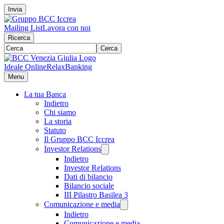
Invia
Mailing List
Lavora con noi
Ricerca
Cerca
Ideale Online
RelaxBanking
Menu
La tua Banca
Indietro
Chi siamo
La storia
Statuto
Il Gruppo BCC Iccrea
Investor Relations
Indietro
Investor Relations
Dati di bilancio
Bilancio sociale
III Pilastro Basilea 3
Comunicazione e media
Indietro
Comunicazione e media