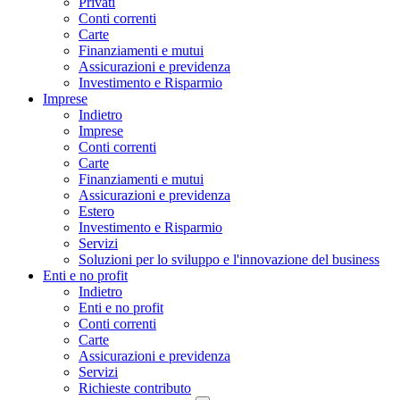
Privati
Conti correnti
Carte
Finanziamenti e mutui
Assicurazioni e previdenza
Investimento e Risparmio
Imprese
Indietro
Imprese
Conti correnti
Carte
Finanziamenti e mutui
Assicurazioni e previdenza
Estero
Investimento e Risparmio
Servizi
Soluzioni per lo sviluppo e l'innovazione del business
Enti e no profit
Indietro
Enti e no profit
Conti correnti
Carte
Assicurazioni e previdenza
Servizi
Richieste contributo