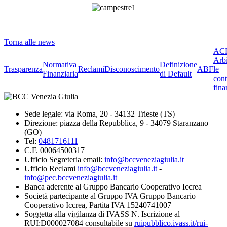
Torna alle news
ACF
Arbi
Normativa
Definizione
Trasparenza
Reclami
Disconoscimento
ABF
le
Finanziaria
di Default
cont
fina
Sede legale: via Roma, 20 - 34132 Trieste (TS)
Direzione: piazza della Repubblica, 9 - 34079 Staranzano
(GO)
Tel:
0481716111
C.F. 00064500317
Ufficio Segreteria email:
info@bccveneziagiulia.it
Ufficio Reclami
info@bccveneziagiulia.it
-
info@pec.bccveneziagiulia.it
Banca aderente al Gruppo Bancario Cooperativo Iccrea
Società partecipante al Gruppo IVA Gruppo Bancario
Cooperativo Iccrea, Partita IVA 15240741007
Soggetta alla vigilanza di IVASS N. Iscrizione al
RUI:D000027084 consultabile su
ruipubblico.ivass.it/rui-