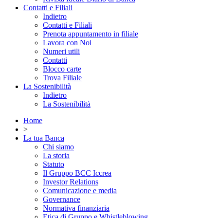
Contatti e Filiali
Indietro
Contatti e Filiali
Prenota appuntamento in filiale
Lavora con Noi
Numeri utili
Contatti
Blocco carte
Trova Filiale
La Sostenibilità
Indietro
La Sostenibilità
Home
>
La tua Banca
Chi siamo
La storia
Statuto
Il Gruppo BCC Iccrea
Investor Relations
Comunicazione e media
Governance
Normativa finanziaria
Etica di Gruppo e Whistleblowing