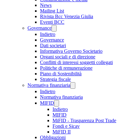
News
Mailing List
Rivista Bcc Venezia Giulia
Eventi BCC
Governance
Indietro
Governance
Dati societari
Informativa Governo Societario
Organi sociali e di direzione
Conflitti di interessi soggetti collegati
Politiche di remunerazione
Piano di Sostenibilità
Strategia fiscale
Normativa finanziaria
Indietro
Normativa finanziaria
MIFID
Indietro
MIFID
MiFID - Trasparenza Post Trade
Fondi e Sicav
MiFID II
Obbligazioni