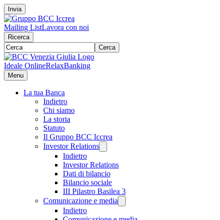
Invia
Mailing List
Lavora con noi
Ricerca
Cerca
Ideale Online
RelaxBanking
Menu
La tua Banca
Indietro
Chi siamo
La storia
Statuto
Il Gruppo BCC Iccrea
Investor Relations
Indietro
Investor Relations
Dati di bilancio
Bilancio sociale
III Pilastro Basilea 3
Comunicazione e media
Indietro
Comunicazione e media