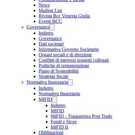
News
Mailing List
Rivista Bcc Venezia Giulia
Eventi BCC
Governance
Indietro
Governance
Dati societari
Informativa Governo Societario
Organi sociali e di direzione
Conflitti di interessi soggetti collegati
Politiche di remunerazione
Piano di Sostenibilità
Strategia fiscale
Normativa finanziaria
Indietro
Normativa finanziaria
MIFID
Indietro
MIFID
MiFID - Trasparenza Post Trade
Fondi e Sicav
MiFID II
Obbligazioni