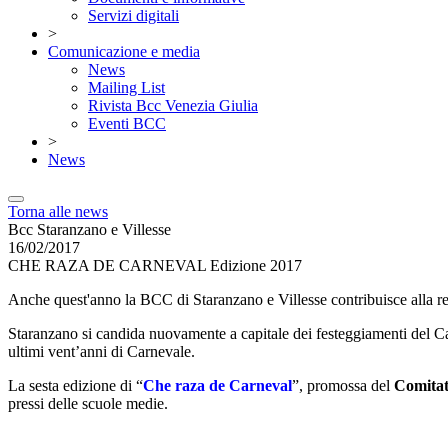
Servizi digitali
>
Comunicazione e media
News
Mailing List
Rivista Bcc Venezia Giulia
Eventi BCC
>
News
Torna alle news
Bcc Staranzano e Villesse
16/02/2017
CHE RAZA DE CARNEVAL Edizione 2017
Anche quest'anno la BCC di Staranzano e Villesse contribuisce alla r
Staranzano si candida nuovamente a capitale dei festeggiamenti del Car
ultimi vent’anni di Carnevale.
La sesta edizione di “
Che raza de Carneval
”, promossa del
Comitat
pressi delle scuole medie.