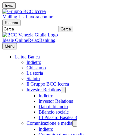
Invia
Mailing List
Lavora con noi
Ricerca
Cerca
Ideale Online
RelaxBanking
Menu
La tua Banca
Indietro
Chi siamo
La storia
Statuto
Il Gruppo BCC Iccrea
Investor Relations
Indietro
Investor Relations
Dati di bilancio
Bilancio sociale
III Pilastro Basilea 3
Comunicazione e media
Indietro
Comunicazione e media