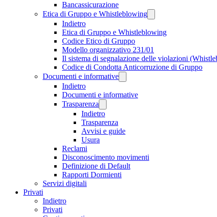
Bancassicurazione
Etica di Gruppo e Whistleblowing
Indietro
Etica di Gruppo e Whistleblowing
Codice Etico di Gruppo
Modello organizzativo 231/01
Il sistema di segnalazione delle violazioni (Whistl
Codice di Condotta Anticorruzione di Gruppo
Documenti e informative
Indietro
Documenti e informative
Trasparenza
Indietro
Trasparenza
Avvisi e guide
Usura
Reclami
Disconoscimento movimenti
Definizione di Default
Rapporti Dormienti
Servizi digitali
Privati
Indietro
Privati