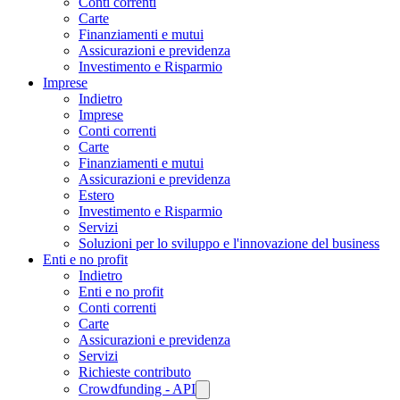
Conti correnti
Carte
Finanziamenti e mutui
Assicurazioni e previdenza
Investimento e Risparmio
Imprese
Indietro
Imprese
Conti correnti
Carte
Finanziamenti e mutui
Assicurazioni e previdenza
Estero
Investimento e Risparmio
Servizi
Soluzioni per lo sviluppo e l'innovazione del business
Enti e no profit
Indietro
Enti e no profit
Conti correnti
Carte
Assicurazioni e previdenza
Servizi
Richieste contributo
Crowdfunding - API