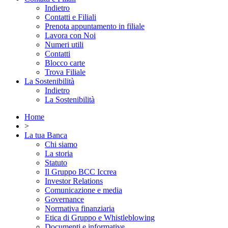
Indietro
Contatti e Filiali
Prenota appuntamento in filiale
Lavora con Noi
Numeri utili
Contatti
Blocco carte
Trova Filiale
La Sostenibilità
Indietro
La Sostenibilità
Home
>
La tua Banca
Chi siamo
La storia
Statuto
Il Gruppo BCC Iccrea
Investor Relations
Comunicazione e media
Governance
Normativa finanziaria
Etica di Gruppo e Whistleblowing
Documenti e informative