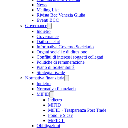
News
Mailing List
Rivista Bcc Venezia Giulia
Eventi BCC
Governance
Indietro
Governance
Dati societari
Informativa Governo Societario
Organi sociali e di direzione
Conflitti di interessi soggetti collegati
Politiche di remunerazione
Piano di Sostenibilità
Strategia fiscale
Normativa finanziaria
Indietro
Normativa finanziaria
MIFID
Indietro
MIFID
MiFID - Trasparenza Post Trade
Fondi e Sicav
MiFID II
Obbligazioni