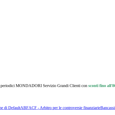
 ai periodici MONDADORI Servizio Grandi Clienti con
sconti fino all
ne di Default
ABF
ACF - Arbitro per le controversie finanziarie
Bancassi