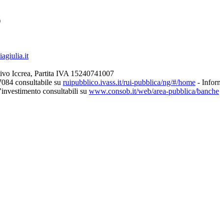
)
giulia.it
ivo Iccrea, Partita IVA 15240741007
7084 consultabile su
ruipubblico.ivass.it/rui-pubblica/ng/#/home
- Inform
d’investimento consultabili su
www.consob.it/web/area-pubblica/banche