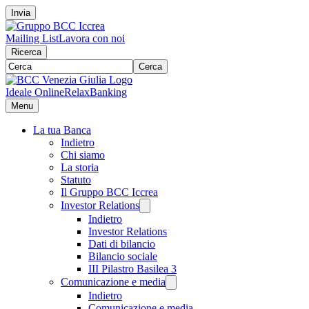
Invia
Mailing List
Lavora con noi
Ricerca
Cerca
Ideale Online
RelaxBanking
Menu
La tua Banca
Indietro
Chi siamo
La storia
Statuto
Il Gruppo BCC Iccrea
Investor Relations
Indietro
Investor Relations
Dati di bilancio
Bilancio sociale
III Pilastro Basilea 3
Comunicazione e media
Indietro
Comunicazione e media