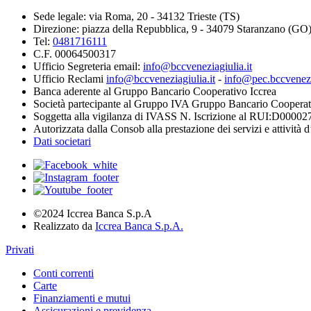
Sede legale: via Roma, 20 - 34132 Trieste (TS)
Direzione: piazza della Repubblica, 9 - 34079 Staranzano (GO
Tel:
0481716111
C.F. 00064500317
Ufficio Segreteria email:
info@bccveneziagiulia.it
Ufficio Reclami
info@bccveneziagiulia.it
-
info@pec.bccvenezia
Banca aderente al Gruppo Bancario Cooperativo Iccrea
Società partecipante al Gruppo IVA Gruppo Bancario Cooperat
Soggetta alla vigilanza di IVASS N. Iscrizione al RUI:D00002
Autorizzata dalla Consob alla prestazione dei servizi e attività 
Dati societari
©2024 Iccrea Banca S.p.A
Realizzato da
Iccrea Banca S.p.A.
Privati
Conti correnti
Carte
Finanziamenti e mutui
Assicurazioni e previdenza