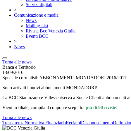
Servizi digitali
>
Comunicazione e media
News
Mailing List
Rivista Bcc Venezia Giulia
Eventi BCC
>
News
Torna alle news
Banca e Territorio
13/09/2016
Speciale correntisti: ABBONAMENTI MONDADORI 2016/2017
Sono arrivati i nuovi abbonamenti MONDADORI!
La BCC Staranzano e Villesse riserva a Soci e Clienti abbonamenti
Vieni in filiale, compila il coupon e scegli tra
più di 90 riviste!
Torna alle news
Trasparenza
Normativa Finanziaria
Reclami
Disconoscimento
Definizio