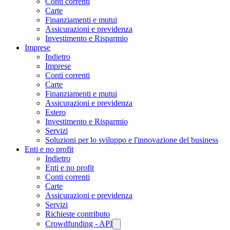
Conti correnti
Carte
Finanziamenti e mutui
Assicurazioni e previdenza
Investimento e Risparmio
Imprese
Indietro
Imprese
Conti correnti
Carte
Finanziamenti e mutui
Assicurazioni e previdenza
Estero
Investimento e Risparmio
Servizi
Soluzioni per lo sviluppo e l'innovazione del business
Enti e no profit
Indietro
Enti e no profit
Conti correnti
Carte
Assicurazioni e previdenza
Servizi
Richieste contributo
Crowdfunding - API