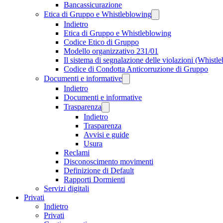
Bancassicurazione
Etica di Gruppo e Whistleblowing
Indietro
Etica di Gruppo e Whistleblowing
Codice Etico di Gruppo
Modello organizzativo 231/01
Il sistema di segnalazione delle violazioni (Whistl
Codice di Condotta Anticorruzione di Gruppo
Documenti e informative
Indietro
Documenti e informative
Trasparenza
Indietro
Trasparenza
Avvisi e guide
Usura
Reclami
Disconoscimento movimenti
Definizione di Default
Rapporti Dormienti
Servizi digitali
Privati
Indietro
Privati