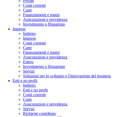
Privati
Conti correnti
Carte
Finanziamenti e mutui
Assicurazioni e previdenza
Investimento e Risparmio
Imprese
Indietro
Imprese
Conti correnti
Carte
Finanziamenti e mutui
Assicurazioni e previdenza
Estero
Investimento e Risparmio
Servizi
Soluzioni per lo sviluppo e l'innovazione del business
Enti e no profit
Indietro
Enti e no profit
Conti correnti
Carte
Assicurazioni e previdenza
Servizi
Richieste contributo