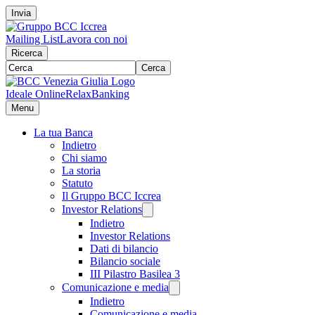
Invia
Mailing List
Lavora con noi
Ricerca
Cerca
Ideale Online
RelaxBanking
Menu
La tua Banca
Indietro
Chi siamo
La storia
Statuto
Il Gruppo BCC Iccrea
Investor Relations
Indietro
Investor Relations
Dati di bilancio
Bilancio sociale
III Pilastro Basilea 3
Comunicazione e media
Indietro
Comunicazione e media