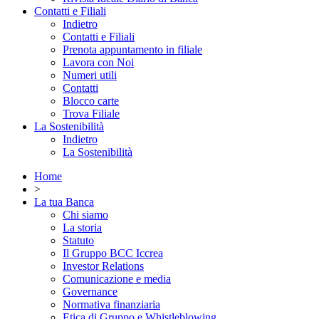
Contatti e Filiali
Indietro
Contatti e Filiali
Prenota appuntamento in filiale
Lavora con Noi
Numeri utili
Contatti
Blocco carte
Trova Filiale
La Sostenibilità
Indietro
La Sostenibilità
Home
>
La tua Banca
Chi siamo
La storia
Statuto
Il Gruppo BCC Iccrea
Investor Relations
Comunicazione e media
Governance
Normativa finanziaria
Etica di Gruppo e Whistleblowing