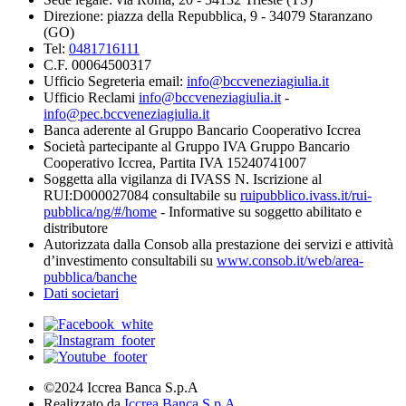
Direzione: piazza della Repubblica, 9 - 34079 Staranzano
(GO)
Tel:
0481716111
C.F. 00064500317
Ufficio Segreteria email:
info@bccveneziagiulia.it
Ufficio Reclami
info@bccveneziagiulia.it
-
info@pec.bccveneziagiulia.it
Banca aderente al Gruppo Bancario Cooperativo Iccrea
Società partecipante al Gruppo IVA Gruppo Bancario
Cooperativo Iccrea, Partita IVA 15240741007
Soggetta alla vigilanza di IVASS N. Iscrizione al
RUI:D000027084 consultabile su
ruipubblico.ivass.it/rui-
pubblica/ng/#/home
- Informative su soggetto abilitato e
distributore
Autorizzata dalla Consob alla prestazione dei servizi e attività
d’investimento consultabili su
www.consob.it/web/area-
pubblica/banche
Dati societari
©2024 Iccrea Banca S.p.A
Realizzato da
Iccrea Banca S.p.A.