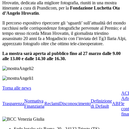
Hrovatin, dedicata alla migliore fotografia, riuniti in una mostra
itinerante a cura di Prandicom, per la
Fondazione Luchetta Ota
d’Angelo Hrovatin
.
Il percorso espositivo ripercorre gli ‘sguardi’ sull’attualità del mondo
racchiusi nelle corrispondenze fotografiche pervenute al Premio; e al
tempo stesso ricorda Miran Hrovatin, il giornalista triestino
assassinato 20 anni fa a Mogadiscio con l’inviata del Tg3 Ilaria Alpi,
apprezzato fotografo oltre che ottimo tele-cineoperatore.
La mostra sarà aperta al pubblico fino al 27 marzo dalle 9.00
alle 13.00 e dalle 14.30 alle 16.30.
Torna alle news
ACF
Arbi
Normativa
Definizione
Trasparenza
Reclami
Disconoscimento
ABF
le
Finanziaria
di Default
cont
fina
Sede legale: via Roma, 20 - 34132 Trieste (TS)