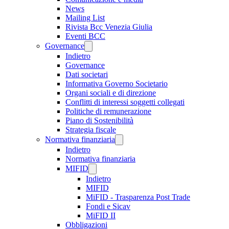
News
Mailing List
Rivista Bcc Venezia Giulia
Eventi BCC
Governance
Indietro
Governance
Dati societari
Informativa Governo Societario
Organi sociali e di direzione
Conflitti di interessi soggetti collegati
Politiche di remunerazione
Piano di Sostenibilità
Strategia fiscale
Normativa finanziaria
Indietro
Normativa finanziaria
MIFID
Indietro
MIFID
MiFID - Trasparenza Post Trade
Fondi e Sicav
MiFID II
Obbligazioni