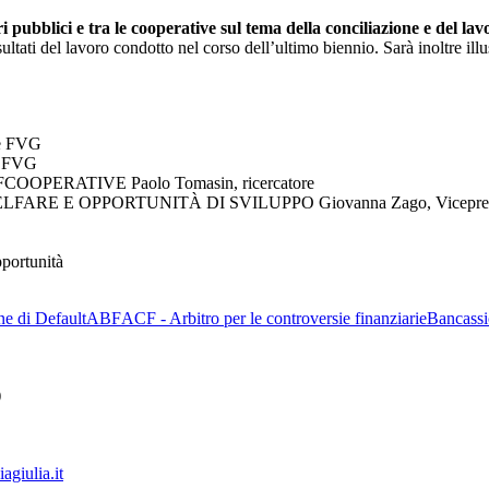
i pubblici e tra le cooperative sul tema della conciliazione e del la
sultati del lavoro condotto nel corso dell’ultimo biennio. Sarà inoltre il
ve FVG
p FVG
PERATIVE Paolo Tomasin, ricercatore
 OPPORTUNITÀ DI SVILUPPO Giovanna Zago, Vicepres. naz. Co
pportunità
ne di Default
ABF
ACF - Arbitro per le controversie finanziarie
Bancassi
)
giulia.it