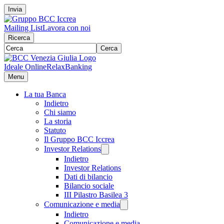
Invia
Mailing List
Lavora con noi
Ricerca
Cerca
Ideale Online
RelaxBanking
Menu
La tua Banca
Indietro
Chi siamo
La storia
Statuto
Il Gruppo BCC Iccrea
Investor Relations
Indietro
Investor Relations
Dati di bilancio
Bilancio sociale
III Pilastro Basilea 3
Comunicazione e media
Indietro
Comunicazione e media