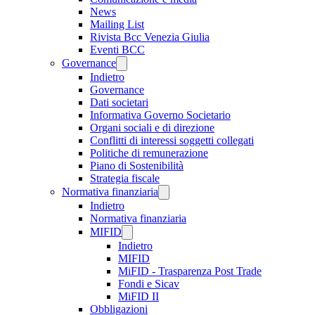
News
Mailing List
Rivista Bcc Venezia Giulia
Eventi BCC
Governance
Indietro
Governance
Dati societari
Informativa Governo Societario
Organi sociali e di direzione
Conflitti di interessi soggetti collegati
Politiche di remunerazione
Piano di Sostenibilità
Strategia fiscale
Normativa finanziaria
Indietro
Normativa finanziaria
MIFID
Indietro
MIFID
MiFID - Trasparenza Post Trade
Fondi e Sicav
MiFID II
Obbligazioni