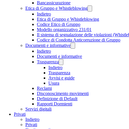
Bancassicurazione
Etica di Gruppo e Whistleblowing
Indietro
Etica di Gruppo e Whistleblowing
Codice Etico di Gruppo
Modello organizzativo 231/01
Il sistema di segnalazione delle violazioni (Whistl
Codice di Condotta Anticorruzione di Gruppo
Documenti e informative
Indietro
Documenti e informative
Trasparenza
Indietro
Trasparenza
Avvisi e guide
Usura
Reclami
Disconoscimento movimenti
Definizione di Default
Rapporti Dormienti
Servizi digitali
Privati
Indietro
Privati