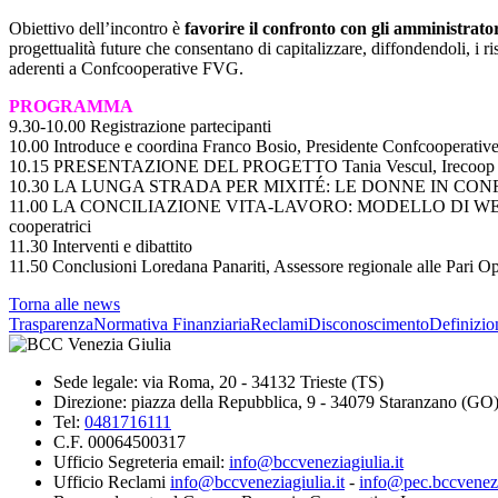
Obiettivo dell’incontro è
favorire il confronto con gli amministrator
progettualità future che consentano di capitalizzare, diffondendoli, i ri
aderenti a Confcooperative FVG.
PROGRAMMA
9.30-10.00 Registrazione partecipanti
10.00 Introduce e coordina Franco Bosio, Presidente Confcooperati
10.15 PRESENTAZIONE DEL PROGETTO Tania Vescul, Irecoo
10.30 LA LUNGA STRADA PER MIXITÉ: LE DONNE IN CONFCOO
11.00 LA CONCILIAZIONE VITA-LAVORO: MODELLO DI WELFARE E
cooperatrici
11.30 Interventi e dibattito
11.50 Conclusioni Loredana Panariti, Assessore regionale alle Pari O
Torna alle news
Trasparenza
Normativa Finanziaria
Reclami
Disconoscimento
Definizio
Sede legale: via Roma, 20 - 34132 Trieste (TS)
Direzione: piazza della Repubblica, 9 - 34079 Staranzano (GO
Tel:
0481716111
C.F. 00064500317
Ufficio Segreteria email:
info@bccveneziagiulia.it
Ufficio Reclami
info@bccveneziagiulia.it
-
info@pec.bccvenezia