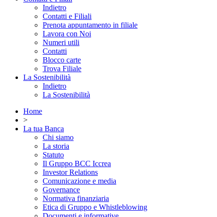
Indietro
Contatti e Filiali
Prenota appuntamento in filiale
Lavora con Noi
Numeri utili
Contatti
Blocco carte
Trova Filiale
La Sostenibilità
Indietro
La Sostenibilità
Home
>
La tua Banca
Chi siamo
La storia
Statuto
Il Gruppo BCC Iccrea
Investor Relations
Comunicazione e media
Governance
Normativa finanziaria
Etica di Gruppo e Whistleblowing
Documenti e informative