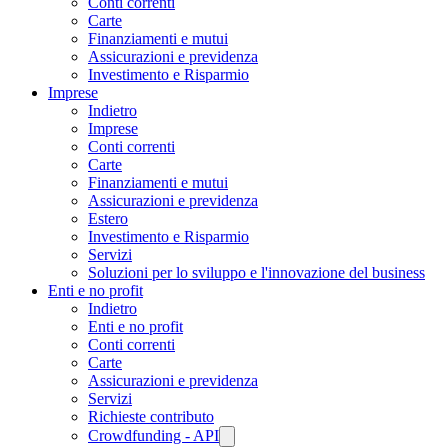
Conti correnti
Carte
Finanziamenti e mutui
Assicurazioni e previdenza
Investimento e Risparmio
Imprese
Indietro
Imprese
Conti correnti
Carte
Finanziamenti e mutui
Assicurazioni e previdenza
Estero
Investimento e Risparmio
Servizi
Soluzioni per lo sviluppo e l'innovazione del business
Enti e no profit
Indietro
Enti e no profit
Conti correnti
Carte
Assicurazioni e previdenza
Servizi
Richieste contributo
Crowdfunding - API