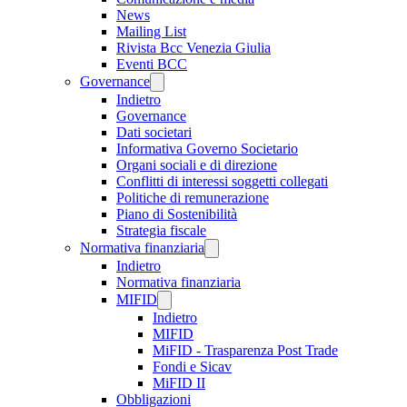
News
Mailing List
Rivista Bcc Venezia Giulia
Eventi BCC
Governance
Indietro
Governance
Dati societari
Informativa Governo Societario
Organi sociali e di direzione
Conflitti di interessi soggetti collegati
Politiche di remunerazione
Piano di Sostenibilità
Strategia fiscale
Normativa finanziaria
Indietro
Normativa finanziaria
MIFID
Indietro
MIFID
MiFID - Trasparenza Post Trade
Fondi e Sicav
MiFID II
Obbligazioni