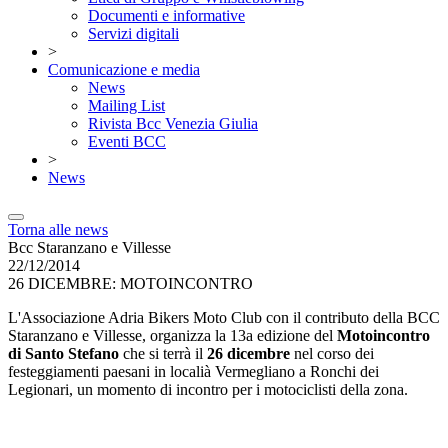
Documenti e informative
Servizi digitali
>
Comunicazione e media
News
Mailing List
Rivista Bcc Venezia Giulia
Eventi BCC
>
News
Torna alle news
Bcc Staranzano e Villesse
22/12/2014
26 DICEMBRE: MOTOINCONTRO
L'Associazione Adria Bikers Moto Club con il contributo della BCC
Staranzano e Villesse, organizza la 13a edizione del
Motoincontro
di Santo Stefano
che si terrà il
26 dicembre
nel corso dei
festeggiamenti paesani in localià Vermegliano a Ronchi dei
Legionari, un momento di incontro per i motociclisti della zona.