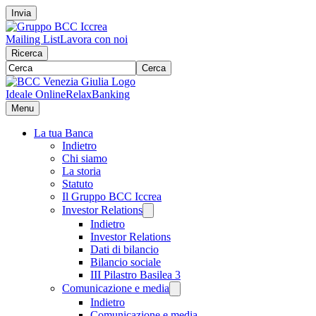
Invia
Mailing List
Lavora con noi
Ricerca
Cerca
Ideale Online
RelaxBanking
Menu
La tua Banca
Indietro
Chi siamo
La storia
Statuto
Il Gruppo BCC Iccrea
Investor Relations
Indietro
Investor Relations
Dati di bilancio
Bilancio sociale
III Pilastro Basilea 3
Comunicazione e media
Indietro
Comunicazione e media