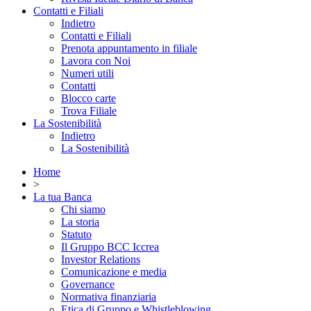
Contatti e Filiali
Indietro
Contatti e Filiali
Prenota appuntamento in filiale
Lavora con Noi
Numeri utili
Contatti
Blocco carte
Trova Filiale
La Sostenibilità
Indietro
La Sostenibilità
Home
>
La tua Banca
Chi siamo
La storia
Statuto
Il Gruppo BCC Iccrea
Investor Relations
Comunicazione e media
Governance
Normativa finanziaria
Etica di Gruppo e Whistleblowing