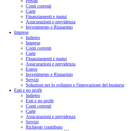
Privati
Conti correnti
Carte
Finanziamenti e mutui
Assicurazioni e previdenza
Investimento e Risparmio
Imprese
Indietro
Imprese
Conti correnti
Carte
Finanziamenti e mutui
Assicurazioni e previdenza
Estero
Investimento e Risparmio
Servizi
Soluzioni per lo sviluppo e l'innovazione del business
Enti e no profit
Indietro
Enti e no profit
Conti correnti
Carte
Assicurazioni e previdenza
Servizi
Richieste contributo