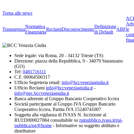
Torna alle news
ACF
Arbi
Normativa
Definizione
Trasparenza
Reclami
Disconoscimento
ABF
le
Finanziaria
di Default
cont
fina
Sede legale: via Roma, 20 - 34132 Trieste (TS)
Direzione: piazza della Repubblica, 9 - 34079 Staranzano
(GO)
Tel:
0481716111
C.F. 00064500317
Ufficio Segreteria email:
info@bccveneziagiulia.it
Ufficio Reclami
info@bccveneziagiulia.it
-
info@pec.bccveneziagiulia.it
Banca aderente al Gruppo Bancario Cooperativo Iccrea
Società partecipante al Gruppo IVA Gruppo Bancario
Cooperativo Iccrea, Partita IVA 15240741007
Soggetta alla vigilanza di IVASS N. Iscrizione al
RUI:D000027084 consultabile su
ruipubblico.ivass.it/rui-
pubblica/ng/#/home
- Informative su soggetto abilitato e
distributore