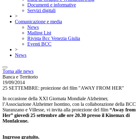
Documenti e informative
Servizi digitali
>
Comunicazione e media
News
Mailing List
Rivista Bcc Venezia Giulia
Eventi BCC
>
News
Torna alle news
Banca e Territorio
19/09/2014
25 SETTEMBRE: proiezione del film "AWAY FROM HER"
In occasione della XXI Giornata Mondiale Alzheimer,
l’Associazione Alzheimer Isontino, con la collaborazione della BCC
Staranzano e Villesse, vi invita alla proiezione del film
“Away from
Her” giovedì 25 settembre alle ore 20.30 presso il Kinemax di
Monfalcone.
Ingresso gratuito.