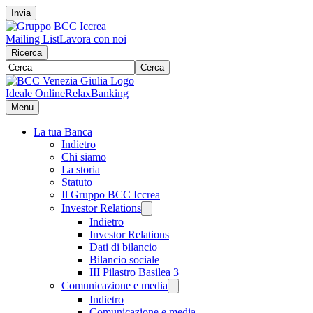
Invia
Mailing List
Lavora con noi
Ricerca
Cerca
Ideale Online
RelaxBanking
Menu
La tua Banca
Indietro
Chi siamo
La storia
Statuto
Il Gruppo BCC Iccrea
Investor Relations
Indietro
Investor Relations
Dati di bilancio
Bilancio sociale
III Pilastro Basilea 3
Comunicazione e media
Indietro
Comunicazione e media