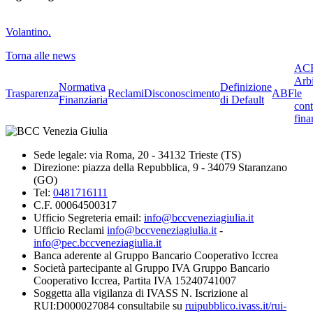
Volantino.
Torna alle news
ACF
Arbi
Normativa
Definizione
Trasparenza
Reclami
Disconoscimento
ABF
le
Finanziaria
di Default
cont
fina
Sede legale: via Roma, 20 - 34132 Trieste (TS)
Direzione: piazza della Repubblica, 9 - 34079 Staranzano
(GO)
Tel:
0481716111
C.F. 00064500317
Ufficio Segreteria email:
info@bccveneziagiulia.it
Ufficio Reclami
info@bccveneziagiulia.it
-
info@pec.bccveneziagiulia.it
Banca aderente al Gruppo Bancario Cooperativo Iccrea
Società partecipante al Gruppo IVA Gruppo Bancario
Cooperativo Iccrea, Partita IVA 15240741007
Soggetta alla vigilanza di IVASS N. Iscrizione al
RUI:D000027084 consultabile su
ruipubblico.ivass.it/rui-