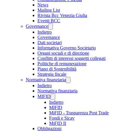
News
Mailing List
Rivista Bcc Venezia Giulia
Eventi BCC
Governance
Indietro
Governance
Dati societari
Informativa Governo Societario
Organi sociali e di direzione
Conflitti di interessi soggetti collegati
Politiche di remunerazione
Piano di Sostenibilità
Strategia fiscale
Normativa finanziaria
Indietro
Normativa finanziaria
MIFID
Indietro
MIFID
MiFID - Trasparenza Post Trade
Fondi e Sicav
MiFID II
Obbligazioni