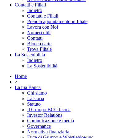
Contatti e Filiali
Indietro
Contatti e Filiali
Prenota appuntamento in filiale
Lavora con Noi
Numeri utili
Contatti
Blocco carte
Trova Filiale
La Sostenibilità
Indietro
La Sostenibilità
Home
>
La tua Banca
Chi siamo
La storia
Statuto
Il Gruppo BCC Iccrea
Investor Relations
Comunicazione e media
Governance
Normativa finanziaria
Etica di Gruppo e Whistleblowing