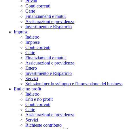
Privati
Conti correnti
Carte
Finanziamenti e mutui
Assicurazioni e previdenza
Investimento e Risparmio
Imprese
Indietro
Imprese
Conti correnti
Carte
Finanziamenti e mutui
Assicurazioni e previdenza
Estero
Investimento e Risparmio
Servizi
Soluzioni per lo sviluppo e l'innovazione del business
Enti e no profit
Indietro
Enti e no profit
Conti correnti
Carte
Assicurazioni e previdenza
Servizi
Richieste contributo