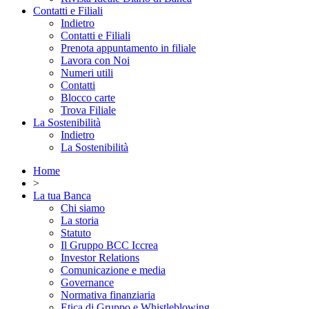
Contatti e Filiali
Indietro
Contatti e Filiali
Prenota appuntamento in filiale
Lavora con Noi
Numeri utili
Contatti
Blocco carte
Trova Filiale
La Sostenibilità
Indietro
La Sostenibilità
Home
>
La tua Banca
Chi siamo
La storia
Statuto
Il Gruppo BCC Iccrea
Investor Relations
Comunicazione e media
Governance
Normativa finanziaria
Etica di Gruppo e Whistleblowing