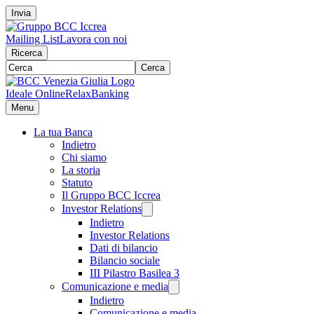
Invia
Mailing List
Lavora con noi
Ricerca
Cerca
Ideale Online
RelaxBanking
Menu
La tua Banca
Indietro
Chi siamo
La storia
Statuto
Il Gruppo BCC Iccrea
Investor Relations
Indietro
Investor Relations
Dati di bilancio
Bilancio sociale
III Pilastro Basilea 3
Comunicazione e media
Indietro
Comunicazione e media