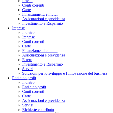
Privati
Conti correnti
Carte
Finanziamenti e mutui
Assicurazioni e previdenza
Investimento e Risparmio
Imprese
Indietro
Imprese
Conti correnti
Carte
Finanziamenti e mutui
Assicurazioni e previdenza
Estero
Investimento e Risparmio
Servizi
Soluzioni per lo sviluppo e l'innovazione del business
Enti e no profit
Indietro
Enti e no profit
Conti correnti
Carte
Assicurazioni e previdenza
Servizi
Richieste contributo