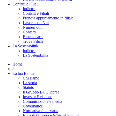
Contatti e Filiali
Indietro
Contatti e Filiali
Prenota appuntamento in filiale
Lavora con Noi
Numeri utili
Contatti
Blocco carte
Trova Filiale
La Sostenibilità
Indietro
La Sostenibilità
Home
>
La tua Banca
Chi siamo
La storia
Statuto
Il Gruppo BCC Iccrea
Investor Relations
Comunicazione e media
Governance
Normativa finanziaria
Etica di Gruppo e Whistleblowing