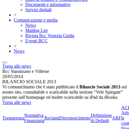
Documenti e informative
Servizi digitali
>
Comunicazione e media
News
Mailing List
Rivista Bcc Venezia Giulia
Eventi BCC
>
News
Torna alle news
Bcc Staranzano e Villesse
20/05/2014
BILANCIO SOCIALE 2013
Vi comunichiamo che è stato pubblicato il
Bilancio Sociale 2013
sul
nostro sito, consultabile e scaricabile nella sezione “Vele Spiegate”
presente sull’homepage ed inoltre scaricabile su iPad da iBooks.
Torna alle news
ACF
Arbi
Normativa
Definizione
Trasparenza
Reclami
Disconoscimento
ABF
le
Finanziaria
di Default
cont
fina