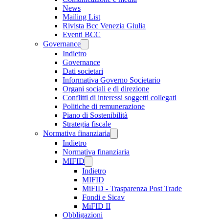
News
Mailing List
Rivista Bcc Venezia Giulia
Eventi BCC
Governance
Indietro
Governance
Dati societari
Informativa Governo Societario
Organi sociali e di direzione
Conflitti di interessi soggetti collegati
Politiche di remunerazione
Piano di Sostenibilità
Strategia fiscale
Normativa finanziaria
Indietro
Normativa finanziaria
MIFID
Indietro
MIFID
MiFID - Trasparenza Post Trade
Fondi e Sicav
MiFID II
Obbligazioni