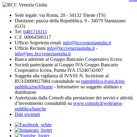
Sede legale: via Roma, 20 - 34132 Trieste (TS)
Direzione: piazza della Repubblica, 9 - 34079 Staranzano
(GO)
Tel:
0481716111
C.F. 00064500317
Ufficio Segreteria email:
info@bccveneziagiulia.it
Ufficio Reclami
info@bccveneziagiulia.it
-
info@pec.bccveneziagiulia.it
Banca aderente al Gruppo Bancario Cooperativo Iccrea
Società partecipante al Gruppo IVA Gruppo Bancario
Cooperativo Iccrea, Partita IVA 15240741007
Soggetta alla vigilanza di IVASS N. Iscrizione al
RUI:D000027084 consultabile su
ruipubblico.ivass.it/rui-
pubblica/ng/#/home
- Informative su soggetto abilitato e
distributore
Autorizzata dalla Consob alla prestazione dei servizi e attività
d’investimento consultabili su
www.consob.it/web/area-
pubblica/banche
Dati societari