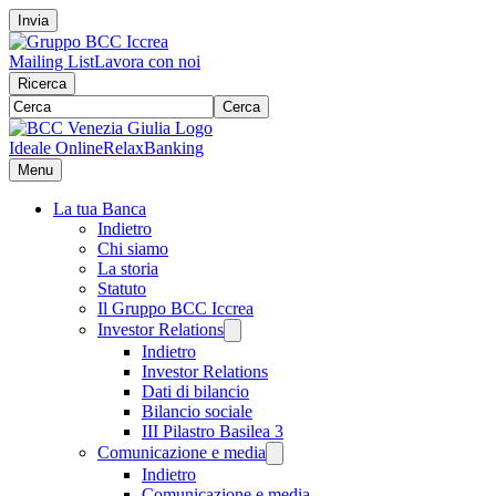
Invia
Mailing List
Lavora con noi
Ricerca
Cerca
Ideale Online
RelaxBanking
Menu
La tua Banca
Indietro
Chi siamo
La storia
Statuto
Il Gruppo BCC Iccrea
Investor Relations
Indietro
Investor Relations
Dati di bilancio
Bilancio sociale
III Pilastro Basilea 3
Comunicazione e media
Indietro
Comunicazione e media