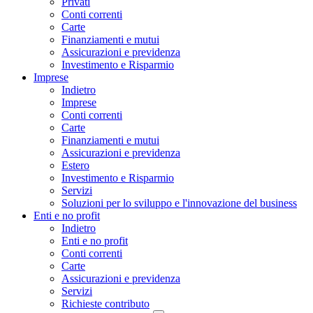
Privati
Conti correnti
Carte
Finanziamenti e mutui
Assicurazioni e previdenza
Investimento e Risparmio
Imprese
Indietro
Imprese
Conti correnti
Carte
Finanziamenti e mutui
Assicurazioni e previdenza
Estero
Investimento e Risparmio
Servizi
Soluzioni per lo sviluppo e l'innovazione del business
Enti e no profit
Indietro
Enti e no profit
Conti correnti
Carte
Assicurazioni e previdenza
Servizi
Richieste contributo