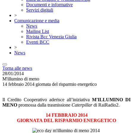
Documenti e informative
Servizi digitali
>
Comunicazione e media
News
Mailing List
Rivista Bcc Venezia Giulia
Eventi BCC
>
News
Torna alle news
28/01/2014
M'illumino di meno
14 febbraio 2014 giornata del risparmio energetico
Il Credito Cooperativo aderisce all’iniziativa
M'ILLUMINO DI
MENO
promossa dalla trasmissione
Caterpillar
di RaiRadio2.
14 FEBBRAIO 2014
GIORNATA DEL RISPARMIO ENERGETICO