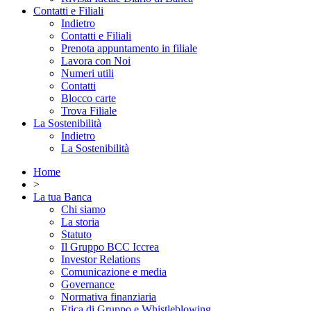
Contatti e Filiali
Indietro
Contatti e Filiali
Prenota appuntamento in filiale
Lavora con Noi
Numeri utili
Contatti
Blocco carte
Trova Filiale
La Sostenibilità
Indietro
La Sostenibilità
Home
>
La tua Banca
Chi siamo
La storia
Statuto
Il Gruppo BCC Iccrea
Investor Relations
Comunicazione e media
Governance
Normativa finanziaria
Etica di Gruppo e Whistleblowing