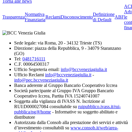
Torna alle news
ACF
Arbi
Normativa
Definizione
Trasparenza
Reclami
Disconoscimento
ABF
le
Finanziaria
di Default
cont
fina
Sede legale: via Roma, 20 - 34132 Trieste (TS)
Direzione: piazza della Repubblica, 9 - 34079 Staranzano
(GO)
Tel:
0481716111
C.F. 00064500317
Ufficio Segreteria email:
info@bccveneziagiulia.it
Ufficio Reclami
info@bccveneziagiulia.it
-
info@pec.bccveneziagiulia.it
Banca aderente al Gruppo Bancario Cooperativo Iccrea
Società partecipante al Gruppo IVA Gruppo Bancario
Cooperativo Iccrea, Partita IVA 15240741007
Soggetta alla vigilanza di IVASS N. Iscrizione al
RUI:D000027084 consultabile su
ruipubblico.ivass.it/rui-
pubblica/ng/#/home
- Informative su soggetto abilitato e
distributore
Autorizzata dalla Consob alla prestazione dei servizi e attività
d’investimento consultabili su
www.consob.it/web/area-