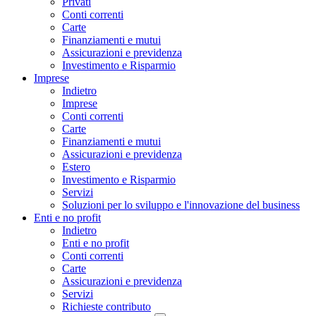
Privati
Conti correnti
Carte
Finanziamenti e mutui
Assicurazioni e previdenza
Investimento e Risparmio
Imprese
Indietro
Imprese
Conti correnti
Carte
Finanziamenti e mutui
Assicurazioni e previdenza
Estero
Investimento e Risparmio
Servizi
Soluzioni per lo sviluppo e l'innovazione del business
Enti e no profit
Indietro
Enti e no profit
Conti correnti
Carte
Assicurazioni e previdenza
Servizi
Richieste contributo