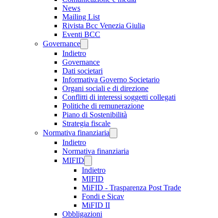
News
Mailing List
Rivista Bcc Venezia Giulia
Eventi BCC
Governance
Indietro
Governance
Dati societari
Informativa Governo Societario
Organi sociali e di direzione
Conflitti di interessi soggetti collegati
Politiche di remunerazione
Piano di Sostenibilità
Strategia fiscale
Normativa finanziaria
Indietro
Normativa finanziaria
MIFID
Indietro
MIFID
MiFID - Trasparenza Post Trade
Fondi e Sicav
MiFID II
Obbligazioni