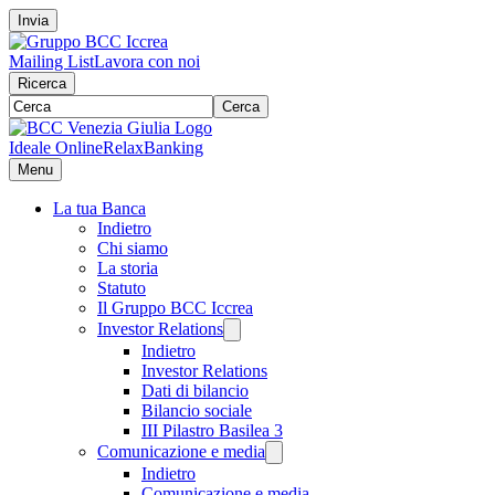
Invia
Mailing List
Lavora con noi
Ricerca
Cerca
Ideale Online
RelaxBanking
Menu
La tua Banca
Indietro
Chi siamo
La storia
Statuto
Il Gruppo BCC Iccrea
Investor Relations
Indietro
Investor Relations
Dati di bilancio
Bilancio sociale
III Pilastro Basilea 3
Comunicazione e media
Indietro
Comunicazione e media