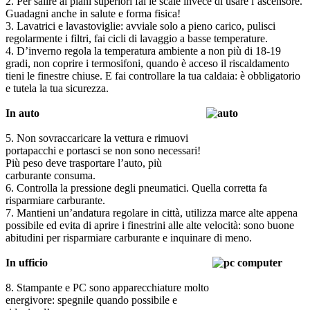
2. Per salire ai piani superiori fai le scale invece di usare l’ascensore.
Guadagni anche in salute e forma fisica!
3. Lavatrici e lavastoviglie: avviale solo a pieno carico, pulisci
regolarmente i filtri, fai cicli di lavaggio a basse temperature.
4. D’inverno regola la temperatura ambiente a non più di 18-19
gradi, non coprire i termosifoni, quando è acceso il riscaldamento
tieni le finestre chiuse. E fai controllare la tua caldaia: è obbligatorio
e tutela la tua sicurezza.
In auto
5. Non sovraccaricare la vettura e rimuovi
portapacchi e portasci se non sono necessari!
Più peso deve trasportare l’auto, più
carburante consuma.
6. Controlla la pressione degli pneumatici. Quella corretta fa
risparmiare carburante.
7. Mantieni un’andatura regolare in città, utilizza marce alte appena
possibile ed evita di aprire i finestrini alle alte velocità: sono buone
abitudini per risparmiare carburante e inquinare di meno.
In ufficio
8. Stampante e PC sono apparecchiature molto
energivore: spegnile quando possibile e